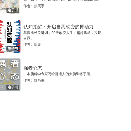
警，提示人类做出智慧的选择。
作者：张笑宇
电子书
认知觉醒：开启自我改变的原动力
掌握成长关键词，90天改变人生：超越焦虑，实现
自我。
作者：周岭
电子书
强者心态
一本脑科学专家写给普通人的大脑训练手册。
作者：姚乃琳
电子书