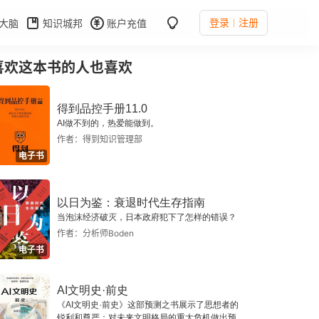
登录
注册
大脑
知识城邦
账户充值
喜欢这本书的人也喜欢
得到品控手册11.0
AI做不到的，热爱能做到。
作者：得到知识管理部
电子书
以日为鉴：衰退时代生存指南
当泡沫经济破灭，日本政府犯下了怎样的错误？
作者：分析师Boden
电子书
AI文明史·前史
《AI文明史·前史》这部预测之书展示了思想者的
锐利和尊严：对未来文明格局的重大危机做出预