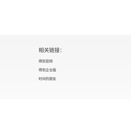
相关链接：
得到官网
得到企业版
时间的朋友
证 新出发京零字第海200073号
广播电视节目制作经营许可证 （京）字第012
信息网络传播视听节目许可证 0110567