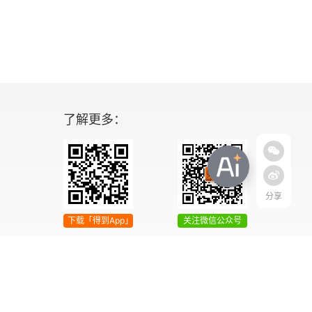
了解更多：
分享
下载「得到App」
关注微信公众号
04号
增值电信业务经营许可证 京ICP证090644号