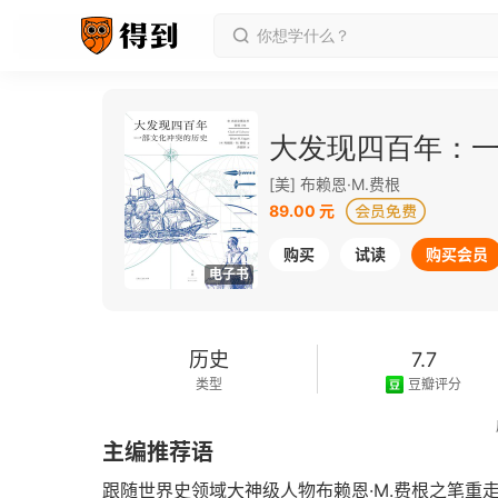
大发现四百年：
[美] 布赖恩·M.费根
89.00 元
购买
试读
购买会员
电子书
历史
7.7
类型
豆瓣评分
2023-03-01
主编推荐语
发行日期
跟随世界史领域大神级人物布赖恩·M.费根之笔重