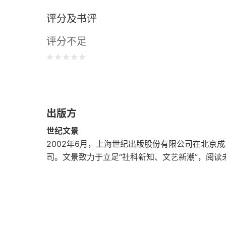
评分及书评
信息源四重奏
评分不足
第二章 好望角的科伊科伊人
外面的世界
“像野兽般生活的一个种族”
出版方
发现科伊科伊人
世纪文景
“这些土地的居民是发黄的”
2002年6月，上海世纪出版股份有限公司在北京
司。文景致力于立足“社科新知、文艺新潮”，阅读
“他们已经从我们这里学会了亵渎神明”
第三章 阿兹特克人
阿兹特克人的崛起