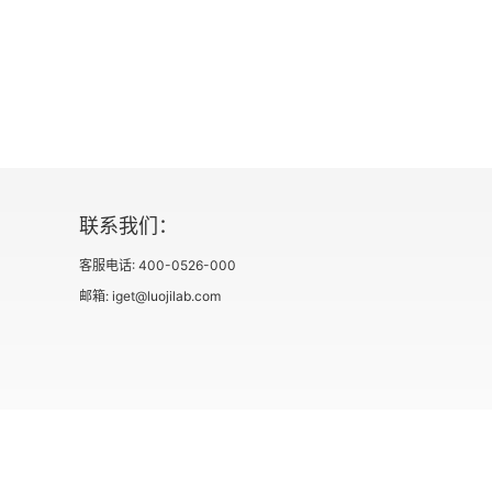
第十六章 漫步海底平原
第十七章 海底森林
第十八章 太平洋之下四千里
第十九章 瓦尼科罗岛
联系我们：
第二十章 托雷斯海峡
客服电话: 400-0526-000
第二十一章 陆上数日
邮箱: iget@luojilab.com
第二十二章 尼摩船长的“雷霆怒火”
第二十三章 梦魇
第二十四章 珊瑚王国
社会信用代码 91110108662186561M
出版物经营许可