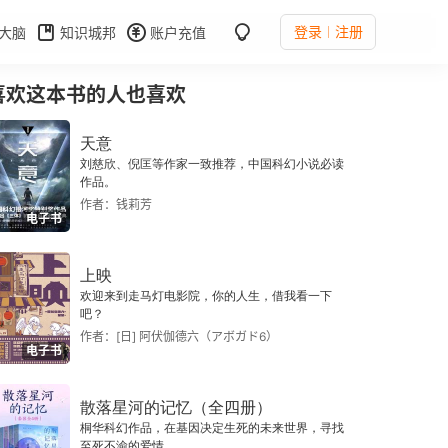
登录
注册
大脑
知识城邦
账户充值
喜欢这本书的人也喜欢
天意
刘慈欣、倪匡等作家一致推荐，中国科幻小说必读
作品。
作者：钱莉芳
电子书
上映
欢迎来到走马灯电影院，你的人生，借我看一下
吧？
作者：[日] 阿伏伽德六（アボガド6）
电子书
散落星河的记忆（全四册）
桐华科幻作品，在基因决定生死的未来世界，寻找
至死不渝的爱情。