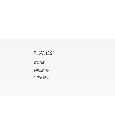
相关链接：
得到官网
得到企业版
时间的朋友
证 新出发京零字第海200073号
广播电视节目制作经营许可证 （京）字第012