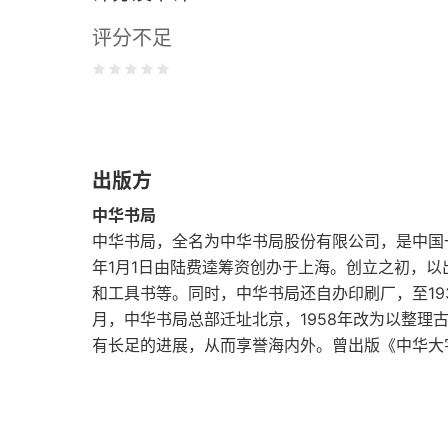
评分不足
第七章 品种未知的鲸鱼
第八章 动中之动
第九章 尼德·兰的怒火
出版方
第十章 水中人
中华书局
第十一章 鹦鹉螺号
中华书局，全名为中华书局股份有限公司，是中国一
年1月1日由陆费逵筹资创办于上海。创立之初，
第十二章 全都靠电
和工具书等。同时，中华书局还自办印刷厂，至1937
月，中华书局总部迁址北京，1958年改为以整理
第十三章 若干数据
有长足的进展，从而享誉海内外。曾出版《中华大
第十四章 黑潮
第十五章 一封邀请函