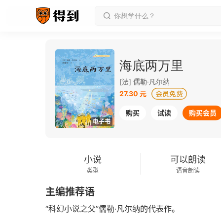
海底两万里
[法] 儒勒·凡尔纳
27.30 元
购买
试读
购买会员
电子书
小说
可以朗读
类型
语音朗读
主编推荐语
“科幻小说之父”儒勒·凡尔纳的代表作。