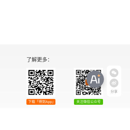
了解更多：
分享
下载「得到App」
关注微信公众号
04号
增值电信业务经营许可证 京ICP证090644号