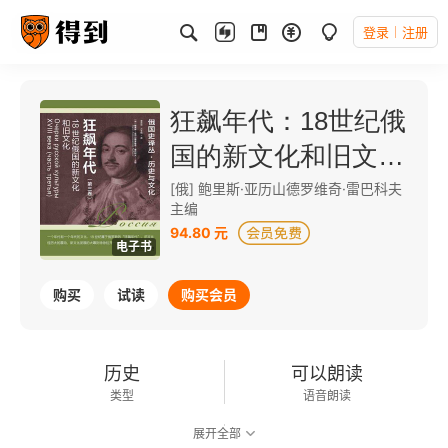
登录
注册
狂飙年代：18世纪俄
国的新文化和旧文化
（第三卷）
[俄] 鲍里斯·亚历山德罗维奇·雷巴科夫
主编
94.80 元
电子书
购买
试读
购买会员
历史
可以朗读
类型
语音朗读
展开全部
330千字
2024-08-01