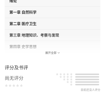
绪论
第一章 自然科学
第二章 医疗卫生
第三章 地理知识、考察与发现
第四章 史学思想
展开全部
第五章 社会政治思想
评分及书评
第六章 文学
尚无评分
第七章 俄语
目前还没人评分
第八章 戏剧
第九章 音乐