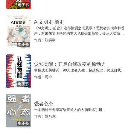
电子书
AI文明史·前史
《AI文明史·前史》这部预测之书展示了思想者的锐利和尊
严：对未来文明格局的重大危机做出预警，提示人类做出
智慧的选择。
作者：张笑宇
电子书
认知觉醒：开启自我改变的原动力
掌握成长关键词，90天改变人生：超越焦虑，实现自我。
作者：周岭
电子书
强者心态
一本脑科学专家写给普通人的大脑训练手册。
作者：姚乃琳
电子书