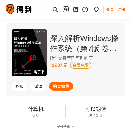
登录
注册
深入解析Windows操
作系统（第7版 卷
2）
[美] 安德里亚·阿列维 等
127.87 元
电子书
购买
试读
购买会员
计算机
可以朗读
类型
语音朗读
展开全部
815千字
2024-02-01