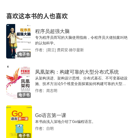
8.4 陷阱调度
喜欢这本书的人也喜欢
8.4.1 中断调度
程序员超强大脑
专为程序员而写的大脑使用指南，令程序员大佬拍案叫绝
8.4.2 基于线的中断和基于消息信号的中断
的认知科学。
作者：[荷兰] 费莉安·赫尔曼斯
电子书
8.4.3 计时器处理
凤凰架构：构建可靠的大型分布式系统
8.4.4 系统工作线程
从架构演进、架构设计思维、分布式基石、不可变基础设
施、技术方法论5个维度全面探索如何构建可靠的大型分
8.4.5 异常调度
布式系统。
作者：周志明
电子书
8.4.6 系统服务处理
Go语言第一课
8.5 WoW64（Windows-on-Windows）
本书由浅入深地介绍了Go编程语言。
作者：白明
8.5.1 WoW64核心
电子书