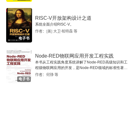
8.5.2 文件系统重定向
RISC-V开放架构设计之道
8.5.3 注册表重定向
系统全面介绍RISC-V。
作者：[美] 大卫·帕特森 等
8.5.4 AMD64平台上的x86模拟
电子书
8.5.5 ARM
Node-RED物联网应用开发工程实践
本书从工程实践角度系统讲解了Node-RED高级知识和工
8.5.6 内存模型
程级物联网应用的开发，是Node-RED领域的标准性著
作。
作者：何铮 等
电子书
8.5.7 ARM64平台上的ARM32模拟
8.5.8 ARM64平台上的x86模拟
8.6 对象管理器
8.6.1 执行体对象