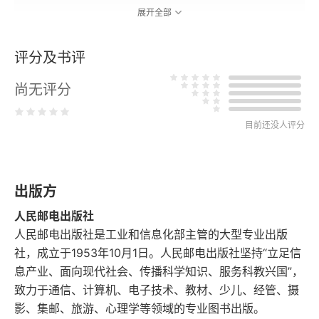
展开全部
8.2.1 乱序执行
评分及书评
8.2.2 CPU分支预测器
尚无评分
8.2.3 CPU缓存
目前还没人评分
8.2.4 侧信道攻击
8.3 Windows中的侧信道缓解措施
出版方
8.3.1 KVA影子
人民邮电出版社
8.3.2 硬件间接分支控制（IBRS、IBPB、STIBP、
人民邮电出版社是工业和信息化部主管的大型专业出版
SSBD）
社，成立于1953年10月1日。人民邮电出版社坚持“立足信
息产业、面向现代社会、传播科学知识、服务科教兴国”，
8.3.3 Retpoline和导入优化
致力于通信、计算机、电子技术、教材、少儿、经管、摄
影、集邮、旅游、心理学等领域的专业图书出版。
8.3.4 STIBP配对