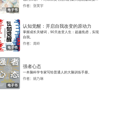
警，提示人类做出智慧的选择。
作者：张笑宇
电子书
认知觉醒：开启自我改变的原动力
掌握成长关键词，90天改变人生：超越焦虑，实现
自我。
作者：周岭
电子书
强者心态
一本脑科学专家写给普通人的大脑训练手册。
作者：姚乃琳
电子书