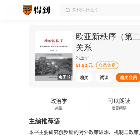
欧亚新秩序（第
关系
冯玉军
51.60 元
电子书
购买
试读
购买会员
政治学
可以朗读
类型
语音朗读
主编推荐语
本书主要研究俄罗斯的对外政策思想、机制与政策