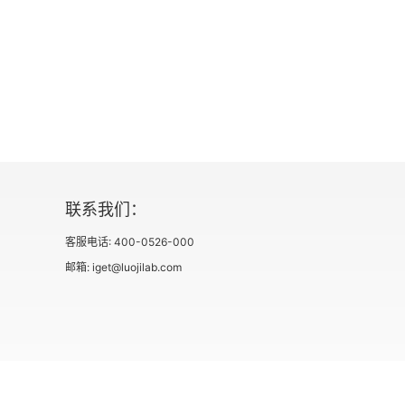
第四节 俄罗斯利益集团与外交决策
第五节 俄罗斯外交思想库与外交决策
第三章 俄罗斯与西方关系： 伙伴还是对手？
第一节 俄罗斯与西方：文明冲突的历史考察
第二节 俄罗斯与北约关系的现状及前景
联系我们：
第三节 俄罗斯难以融入“跨大西洋安全体系”
客服电话: 400-0526-000
第四节 普京“慕尼黑讲话”：实力回升与认知变
邮箱: iget@luojilab.com
第五节 西方制裁：俄罗斯真的无所谓吗？
第六节 2016年，俄罗斯与西方紧张关系是否持
第四章 俄美关系：从有限伙伴到有限对手