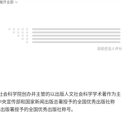
展开全部
外交调整
檄文
目前还没人评分
层阴霾
国社会科学院创办并主管的以出版人文社会科学学术著作为主
中共中央宣传部和国家新闻出版总署授予的全国优秀出版社称
闻出版署授予的全国优秀出版社称号。