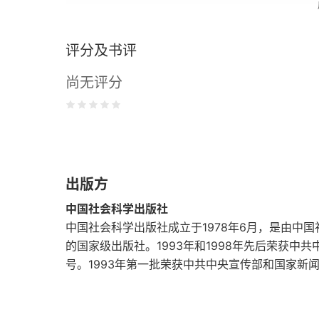
第七节 俄罗斯的大国情节：梦想与重负
评分及书评
第八节 乌克兰危机后俄罗斯面临的国际环境及
尚无评分
第九节 俄罗斯外交特点刍议
第十节 2015年版《国家安全战略》并非“冷战”
第十一节 2017年俄罗斯外交：局部亮点难掩深
出版方
第二章 俄罗斯的对外政策决策
中国社会科学出版社
第一节 对外政策研究中的决策理论
中国社会科学出版社成立于1978年6月，是由中
的国家级出版社。1993年和1998年先后荣获
第二节 俄罗斯政治转型与对外政策决策
号。1993年第一批荣获中共中央宣传部和国家新
第三节 俄罗斯联邦主体的国际与对外经济联系