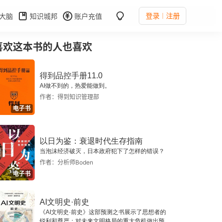
登录
注册
大脑
知识城邦
账户充值
喜欢这本书的人也喜欢
得到品控手册11.0
AI做不到的，热爱能做到。
作者：得到知识管理部
电子书
以日为鉴：衰退时代生存指南
当泡沫经济破灭，日本政府犯下了怎样的错误？
作者：分析师Boden
电子书
AI文明史·前史
《AI文明史·前史》这部预测之书展示了思想者的
锐利和尊严：对未来文明格局的重大危机做出预