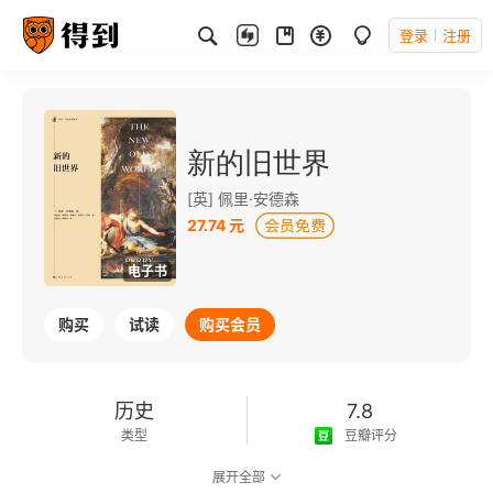
登录
注册
新的旧世界
[英] 佩里·安德森
27.74 元
电子书
购买
试读
购买会员
历史
7.8
类型
豆瓣评分
展开全部
可以朗读
500千字