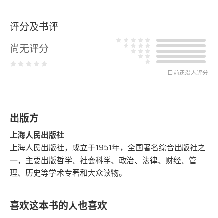
2007
评分及书评
第二部分 核心国
尚无评分
第四章 法国
目前还没人评分
第一节（2004）
第二节（2009）
出版方
第五章 德国
上海人民出版社
第一节（1998）
上海人民出版社，成立于1951年，全国著名综合出版社之
一，主要出版哲学、社会科学、政治、法律、财经、管
第二节（2009）
理、历史等学术专著和大众读物。
第六章 意大利
喜欢这本书的人也喜欢
第一节（2002）