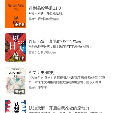
得到品控手册11.0
第二节（2008）
AI做不到的，热爱能做到。
作者：得到知识管理部
第三部分 东方问题
电子书
第七章 塞浦路斯
以日为鉴：衰退时代生存指南
2007
当泡沫经济破灭，日本政府犯下了怎样的错误？
作者：分析师Boden
电子书
第八章 土耳其
2008
AI文明史·前史
《AI文明史·前史》这部预测之书展示了思想者的锐利和尊
严：对未来文明格局的重大危机做出预警，提示人类做出
第四部分 结论
智慧的选择。
作者：张笑宇
电子书
第九章 先兆
第十章 预测
认知觉醒：开启自我改变的原动力