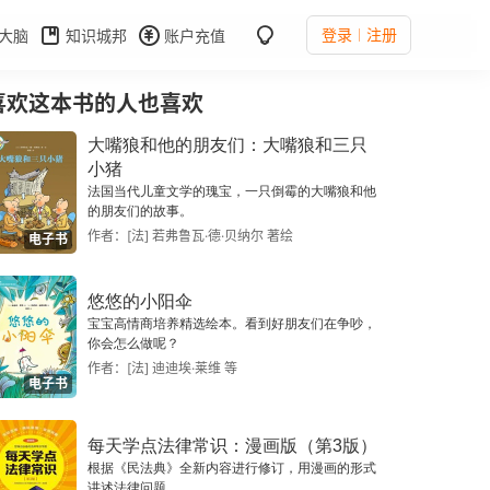
登录
注册
大脑
知识城邦
账户充值
喜欢这本书的人也喜欢
大嘴狼和他的朋友们：大嘴狼和三只
小猪
法国当代儿童文学的瑰宝，一只倒霉的大嘴狼和他
的朋友们的故事。
作者：[法] 若弗鲁瓦·德·贝纳尔 著绘
电子书
悠悠的小阳伞
宝宝高情商培养精选绘本。看到好朋友们在争吵，
你会怎么做呢？
作者：[法] 迪迪埃·莱维 等
电子书
每天学点法律常识：漫画版（第3版）
根据《民法典》全新内容进行修订，用漫画的形式
讲述法律问题。