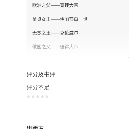
欧洲之父——查理大帝
童贞女王——伊丽莎白一世
无冕之王——克伦威尔
俄国之父——彼得大帝
美国之父——华盛顿
评分及书评
美国的解放者——林肯
评分不足
铁血首相——俾斯麦
印度圣雄——甘地
革命导师——列宁
出版方