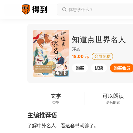
知道点世界名人
汪淼
18.00 元
购买
试读
购买会员
电子书
文学
可以朗读
类型
语音朗读
主编推荐语
了解中外名人，看这套书就够了。