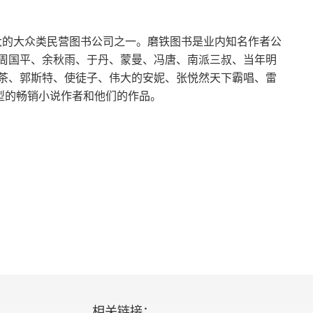
最大的大众类民营图书公司之一。磨铁图书是业内知名作者公
周国平、余秋雨、于丹、蒙曼、冯唐、南派三叔、当年明
茶、郭斯特、使徒子、伟大的安妮、张悦然天下霸唱、雷
类型的畅销小说作者和他们的作品。
相关链接：