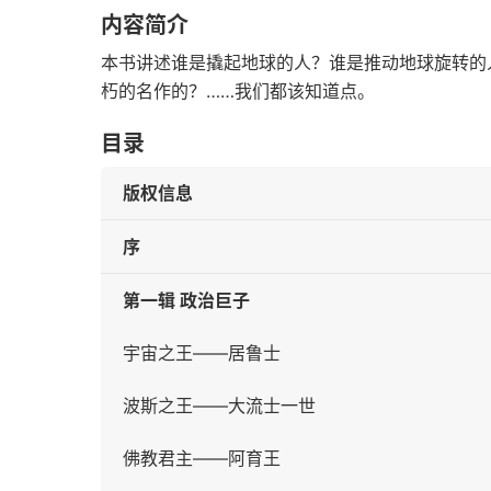
内容简介
本书讲述谁是撬起地球的人？谁是推动地球旋转的
朽的名作的？……我们都该知道点。
目录
版权信息
序
第一辑 政治巨子
宇宙之王——居鲁士
波斯之王——大流士一世
佛教君主——阿育王