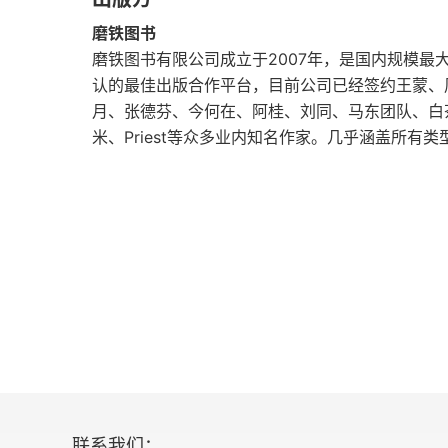
英吉利的救星——丘吉尔
磨铁图书
钢铁之人——斯大林
磨铁图书有限公司成立于2007年，是国内规模
认的最佳出版合作平台，目前公司已经签约王蒙、
轮椅上的巨人——罗斯福
月、张德芬、今何在、阿桂、刘同、马东团队、白
米、Priest等众多业内知名作家。几乎涵盖所有
自由法国斗士——戴高乐
第二辑 军事风流
两面神——亚历山大
战略之父——汉尼拔
罗马帝国奠基者——恺撒
“法国人的皇帝”——拿破仑
沙漠之狐——隆美尔
联系我们：