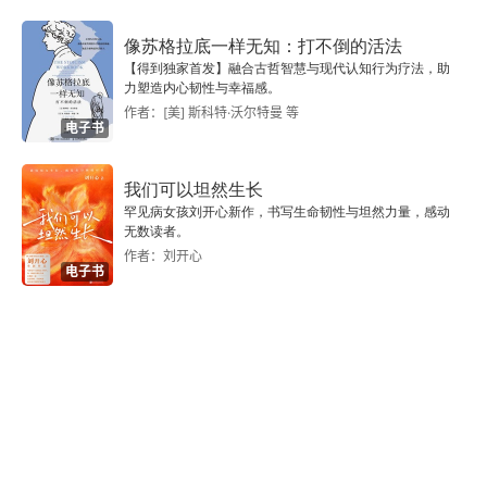
自律和责任。科学和技术研究被放在了最后，这是
第29章 非营利组织的深远革命
像苏格拉底一样无知：打不倒的活法
因为虽然不可否认科学和技术研究也很重要，但它
【得到独家首发】融合古哲智慧与现代认知行为疗法，助
第四部分 组织
力塑造内心韧性与幸福感。
也是难度最大的、周期最长的、风险最高的创新。
作者：[美] 斯科特·沃尔特曼 等
电子书
第30章 公司治理
我们可以坦然生长
第31章 营销四课
罕见病女孩刘开心新作，书写生命韧性与坦然力量，感动
无数读者。
第32章 未来公司:从“着装”看企业成功
作者：刘开心
电子书
第33章 企业绩效的五大指标
第34章 研发:最好由商业驱动
第35章 卖掉收发室:90年代的外包
第36章 有效研发的10条规则