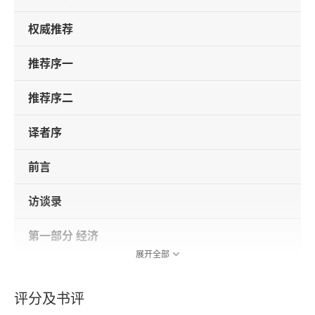
权威推荐
推荐序一
推荐序二
译者序
前言
访谈录
第一部分 经济
展开全部
第1章 触手可及的未来
评分及书评
第2章 经济学的缺陷