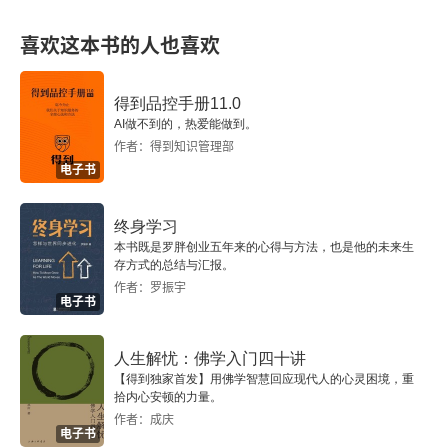
第三部分 管理
来越强调对自身技术、市场和顾客的了解，我们越
喜欢这本书的人也喜欢
第20章 未来的管理者：主要趋势
来越需要的是专业化而不是合并或多元化。在知识
和服务领域，资本无法替代劳动（比如说人），这
第21章 管理上司的艺术
得到品控手册11.0
AI做不到的，热爱能做到。
是一个令人震惊的结论。同样，在这两个领域中，
第22章 困扰美国汽车业的真凶
作者：得到知识管理部
新技术本身也不能提升生产率。在制造与运输业
电子书
第23章 日本企业的新战略
中，用经济学术语来说，资本和技术都是生产要
终身学习
素。在知识与服务领域中，它们只是生产工具。在
第24章 走动式管理：走出公司
本书既是罗胖创业五年来的心得与方法，也是他的未来生
中欧各国，人们希望获得政治自由。他们想要那些
存方式的总结与汇报。
第25章 企业文化:绝非鸡肋
作者：罗振宇
他们认为只有市场经济才能提供的收入和商品。但
电子书
是，他们现在还不知道的是（并且他们也无从知
第26章 不断降低成本:长期策略
人生解忧：佛学入门四十讲
道）—— 在市场经济里，没有单纯的 “利润”，只有 
【得到独家首发】用佛学智慧回应现代人的心灵困境，重
第27章 非营利组织带给企业界的启示
拾内心安顿的力量。
“利润和亏损”；没有单纯的 “回报”，只有 “风险和
作者：成庆
第28章 非营利组织治理:成功教程
电子书
回报”；并且，自由也不是完全没有约束，它意味着