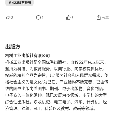
格的经济制度，经济合理性是其最终评判标准，这
# 423破万卷节
第12章 墨西哥的杰作
与儒家社会格格不入，反而被其视为文化帝国主义
第二部分 人
（
cultural imperialism
）。未来的企业将遵守两条
2
2
8
分享
法则：第一条，将工作移往人们居住的地方，而不
第13章 生产率的新挑战
是把人们移到工作的地方；第二条，把那些不能提
第14章 企业领袖的神秘色彩
供高级管理职位和专业职位晋升机会的工作（如文
出版方
秘工作、后勤工作、经纪公司的 “后台” 工作、大型
第15章 领导艺术：少说多做
机械工业出版社有限公司
建筑公司的制图工作、医院里的实验室）分离出来
机械工业出版社是全国优秀出版社，自1952年成立以来，
第16章 人员、工作与城市的未来
坚持为科技、为教育服务，以向行业、向学校提供优质、
给外部承包商去做。用股票市场的术语来说，公司
权威的精神产品为宗旨，以“服务社会和人民群众需求，传
第17章 蓝领工人的地位下降
是在进行分解（
unbundled
）。这些趋势导致了发
播社会主义先进文化”为己任，产业结构不断完善，已由传
达国家厂商之间的竞争加剧。这种竞争的基础不再
统的图书出版向着图书、期刊、电子出版物、音像制品、
第18章 工作规则与职位说明的终结
电子商务一体化延伸，现已发展为多领域、多学科的大型
是工资差异，而是管理能力的差别，如知识工作和
综合性出版社，涉及机械、电工电子、汽车、计算机、经
第19章 把官员变成经理
资金使用的效率、流程管理、外汇风险管理、质
济管理、建筑、ELT、科普以及教材、教辅等领域。
量、设计、创新、服务、营销等方面。随着企业越