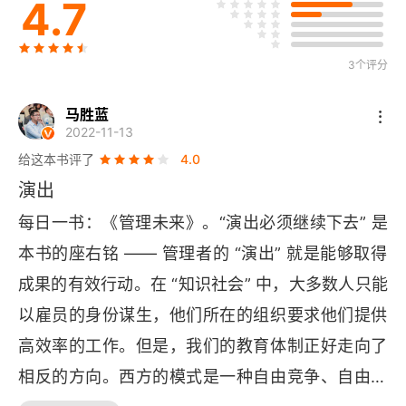
4.7
第3章 跨国经济
3个评分
第4章 从国际贸易到国际投资
马胜蓝
第5章 美国出口额剧增的背后
2022-11-13
第6章 低工资：不再是竞争利器
给这本书评了
4.0
演出
第7章 90年代欧洲的生存之道
每日一书：《管理未来》。“演出必须继续下去” 是
第8章 美日贸易需要反思
本书的座右铭 —— 管理者的 “演出” 就是能够取得
成果的有效行动。在 “知识社会” 中，大多数人只能
第9章 日本战后的强大竞争武器
以雇员的身份谋生，他们所在的组织要求他们提供
第10章 对日本及日本人的误解
高效率的工作。但是，我们的教育体制正好走向了
相反的方向。西方的模式是一种自由竞争、自由价
第11章 拯救拉美，拯救美国