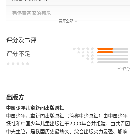
弗洛普茜家的邦尼
展开全部
蒂米·蒂普托斯
评分及书评
田园鼠蒂米
评分不足
狐狸托德先生
2个评分
络腮胡塞缪尔
默比特小姐
出版方
中国少年儿童新闻出版总社
中国少年儿童新闻出版总社（简称中少总社）由中国少年
报社和中国少年儿童出版社于2000年合并组建，由共青团
中央主管，是我国历史最悠久、综合出版实力最强、影响