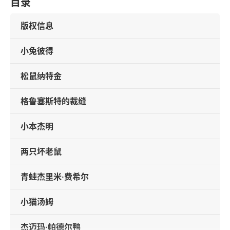
目录
版权信息
小兔彼得
松鼠纳特金
格鲁塞斯特的裁缝
小本杰明
两只坏老鼠
青蛙杰里米·费希尔
小猫汤姆
杰迈玛·帕德尔鸭