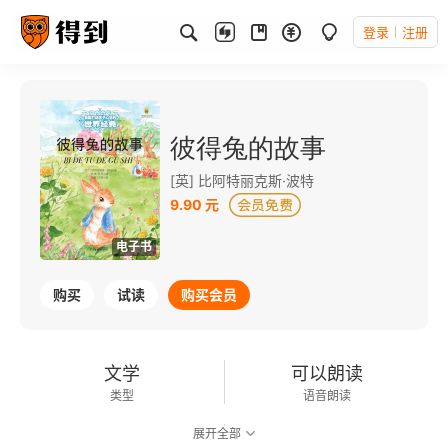
登录
注册
彼得兔的故事
[英] 比阿特丽克斯·波特
9.90 元
电子书
购买
试读
购买会员
文学
可以朗读
类型
语音朗读
展开全部
41千字
2013-07-01