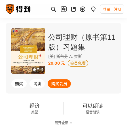
登录
注册
公司理财（原书第11
版）习题集
[美] 斯蒂芬 A. 罗斯
29.00 元
电子书
购买
试读
购买会员
经济
可以朗读
类型
语音朗读
展开全部
192千字
2019-06-01