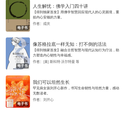
人生解忧：佛学入门四十讲
参考答案
【得到独家首发】用佛学智慧回应现代人的心灵困境，重
拾内心安顿的力量。
第8章 利率和债券估值
作者：成庆
电子书
本章概要
像苏格拉底一样无知：打不倒的活法
思考与练习
【得到独家首发】融合古哲智慧与现代认知行为疗法，助
力塑造内心韧性与幸福感。
作者：[美] 斯科特·沃尔特曼 等
参考答案
电子书
第9章 股票估值
我们可以坦然生长
罕见病女孩刘开心新作，书写生命韧性与坦然力量，感动
本章概要
无数读者。
作者：刘开心
电子书
思考与练习
参考答案