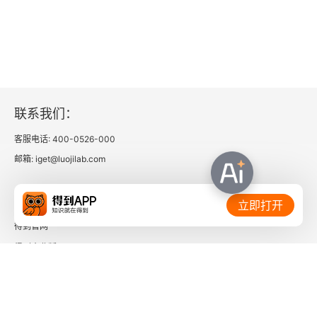
本章概要
思考与练习
参考答案
联系我们：
第13章 风险、资本成本和估值
客服电话: 400-0526-000
本章概要
邮箱: iget@luojilab.com
思考与练习
相关链接：
立即打开
参考答案
得到官网
得到企业版
第14章 有效资本市场和行为挑战
时间的朋友
本章概要
了解更多：