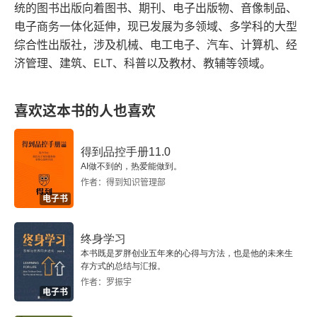
统的图书出版向着图书、期刊、电子出版物、音像制品、
电子商务一体化延伸，现已发展为多领域、多学科的大型
思考与练习
综合性出版社，涉及机械、电工电子、汽车、计算机、经
济管理、建筑、ELT、科普以及教材、教辅等领域。
参考答案
第6章 投资决策
喜欢这本书的人也喜欢
本章概要
得到品控手册11.0
思考与练习
AI做不到的，热爱能做到。
作者：得到知识管理部
电子书
参考答案
第7章 风险分析、实物期权和资本预算
终身学习
本书既是罗胖创业五年来的心得与方法，也是他的未来生
存方式的总结与汇报。
本章概要
作者：罗振宇
电子书
思考与练习