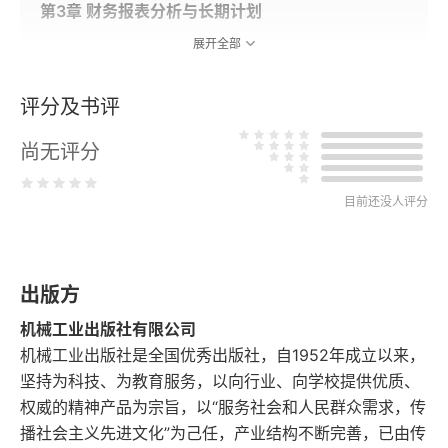
第3章 财务报表分析与长期计划
展开全部
本章概要
评分及书评
思考与练习
尚无评分
参考答案
第4章 折现现金流量估价
目前还没人评分
本章概要
出版方
思考与练习
机械工业出版社有限公司
参考答案
机械工业出版社是全国优秀出版社，自1952年成立以来，
坚持为科技、为教育服务，以向行业、向学校提供优质、
第5章 净现值和投资评价的其他方法
权威的精神产品为宗旨，以“服务社会和人民群众需求，传
播社会主义先进文化”为己任，产业结构不断完善，已由传
本章概要