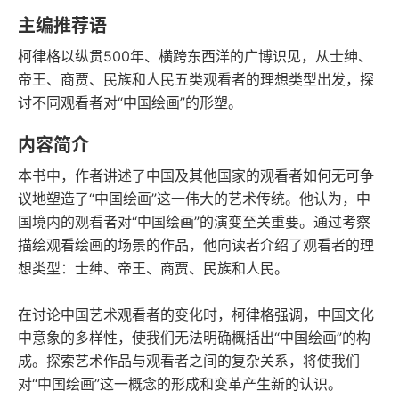
豆瓣评分
语音朗读
主编推荐语
196千字
2020-04-01
柯律格以纵贯500年、横跨东西洋的广博识见，从士绅、
字数
发行日期
帝王、商贾、民族和人民五类观看者的理想类型出发，探
讨不同观看者对“中国绘画”的形塑。
内容简介
本书中，作者讲述了中国及其他国家的观看者如何无可争
议地塑造了“中国绘画”这一伟大的艺术传统。他认为，中
国境内的观看者对“中国绘画”的演变至关重要。通过考察
描绘观看绘画的场景的作品，他向读者介绍了观看者的理
想类型：士绅、帝王、商贾、民族和人民。
在讨论中国艺术观看者的变化时，柯律格强调，中国文化
中意象的多样性，使我们无法明确概括出“中国绘画”的构
成。探索艺术作品与观看者之间的复杂关系，将使我们
对“中国绘画”这一概念的形成和变革产生新的认识。