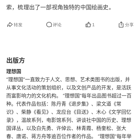
索，梳理出了一部视角独特的中国绘画史。
转发
评论
1
分享
出版方
理想国
“理想国”一直致力于人文、思想、艺术类图书的出版，并
从事文化活动的策划组织，以及文创产品的开发，是活跃
而富影响力的文化机构。 “理想国”每年出品图书超过一百
种。代表作品包括：陈丹青《退步集》、梁文道《常
识》、柴静《看见》、龙应台《目送》、木心《文学回忆
录》，温故系列，电影馆系列、讲谈社中国的历史、理想
国译丛，以及白先勇、许倬云、林青霞、杨奎松、张大
春、唐诺、蒋方舟等逾百位作者的作品。 “理想国”每年举