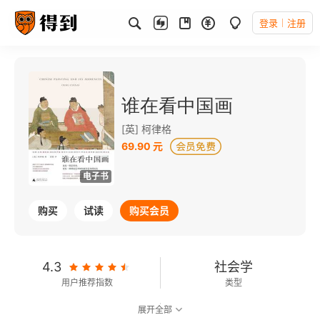
登录
注册
谁在看中国画
[英] 柯律格
69.90 元
电子书
购买
试读
购买会员
4.3
社会学
用户推荐指数
类型
展开全部
8.1
可以朗读