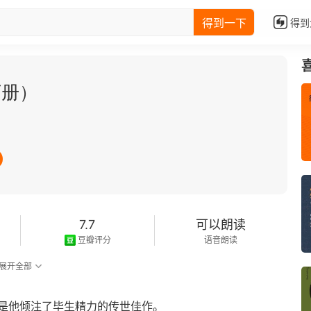
得到一下
得到
下册）
7.7
可以朗读
豆瓣评分
语音朗读
展开全部
是他倾注了毕生精力的传世佳作。