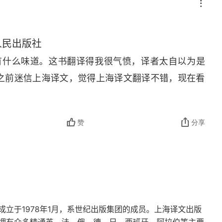
人民出版社
还有什么味道。这书翻译得我很气愤，译者太自以为是
上看出他惊人的智慧
之前迷信上海译文，觉得上海译文翻译不错，现在看
赞
分享
牝马怎样驱赶包斯的牛蝇
摘取圣母院的大钟
见高康大索讨大钟
立于1978年1月，系世纪出版集团的成员。上海译文出版
大致词索讨大钟