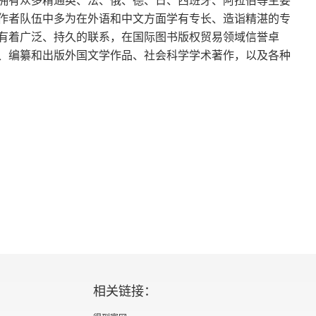
拥有众多精通英、法、俄、德、日、西班牙、阿拉伯等主要
作者队伍中多为在外语和中文方面学有专长、造诣精湛的专
们打官司
有着广泛、持久的联系，在国际图书版权贸易领域信誉卓
、编纂和出版外国文学作品、社会科学学术著作，以及各种
法
受教育，不浪费一刻光阴
家的人发生争执，因而酿成大战
袭击高康大的牧羊人
修道院
相关链接：
；高朗古杰不得已起而应战