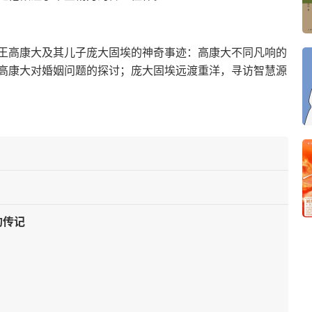
王高康大及其儿子庞大固埃的神奇事迹：高康大不同凡响的
高康大对婚姻问题的探讨；庞大固埃远渡重洋，寻访智慧源
的传记