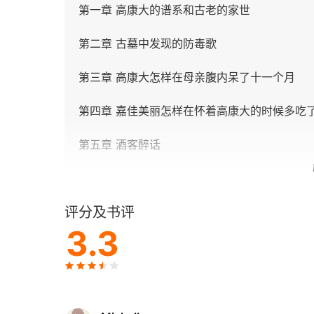
第一章 高康大的谱系和古老的家世
第二章 古墓中发现的防毒歌
第三章 高康大怎样在母亲腹内呆了十一个月
第四章 嘉佳美丽怎样在怀着高康大的时候多吃
第五章 酒客醉话
第六章 高康大怎样离奇出世
评分及书评
第七章 高康大的名字是怎样取的；怎样喝酒
3.3
第八章 怎样为高康大裁制服装
第九章 高康大的代表颜色及服饰
第十章 白色和蓝色的象征意义