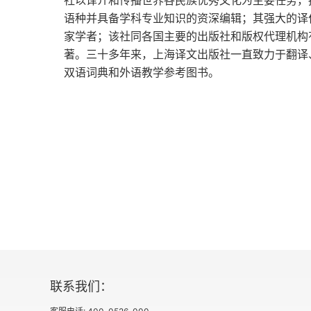
社以译介和传播世界各民族优秀文化为主要任务，
语种并具备学科专业知识的资深编辑；其强大的译
第二十章 神学家怎样取去呢料；并和其他大师
家学者；该社同各国主要的出版社和版权代理机构
著。三十多年来，上海译文出版社一直致力于翻译
第二十一章 诡辩学教师为高康大制定的学习方
双语词典和外语教学参考图书。
第二十二章 高康大的游戏
第二十三章 高康大怎样在包诺克拉特的教导下
第二十四章 雨天，高康大怎样使用他的时间
第二十五章 列尔内的卖烧饼的怎样和高康大国
第二十六章 列尔内人怎样由国王毕克罗寿率领
第二十七章 塞邑一修士怎样在敌人抢劫中保卫
联系我们：
第二十八章 毕克罗寿怎样偷袭拉·娄氏·克莱茂