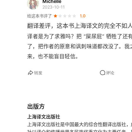
Michelle
2023-10-11
第十一章 高康大的童年
给这本书评了
1.0
翻译差评，这本书上海译文的完全不如
第十二章 高康大的假马
译者是为了求雅吗？把 “屎尿屁” 牺牲了
第十三章 高朗古杰怎样从高康大擦屁股的方法
了，把作者的原意和讽刺味道都改没了。我
第十四章 高康大怎样跟诡辩学家学拉丁文
来，也不能盲目轻信。
第十五章 高康大怎样更换教师
转发
评论
第十六章 高康大怎样乘骑大牝马到达巴黎；大
第十七章 高康大怎样对巴黎人行见面礼；怎样
出版方
第十八章 约诺土斯·德·卜拉克玛多怎样被派往
上海译文出版社
上海译文出版社是中国最大的综合性翻译出版社，成
第十九章 约诺土斯·德·卜拉克玛多大师向高康