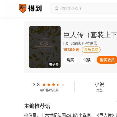
巨人传（套装上
[法] 弗朗索瓦·拉伯雷
157.99 元
购买
试读
购买会员
电子书
3.3
小说
用户推荐指数
类型
616千字
2017-06-01
主编推荐语
字数
发行日期
拉伯雷，十六世纪法国杰出的小说家，《巨人传》