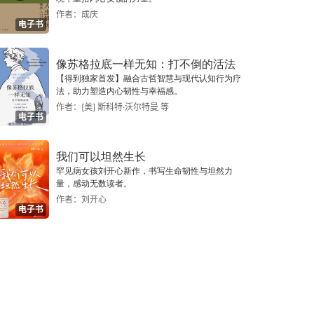
作者：成庆
电子书
像苏格拉底一样无知：打不倒的活法
【得到独家首发】融合古哲智慧与现代认知行为疗
法，助力塑造内心韧性与幸福感。
作者：[美] 斯科特·沃尔特曼 等
电子书
我们可以坦然生长
罕见病女孩刘开心新作，书写生命韧性与坦然力
量，感动无数读者。
作者：刘开心
电子书