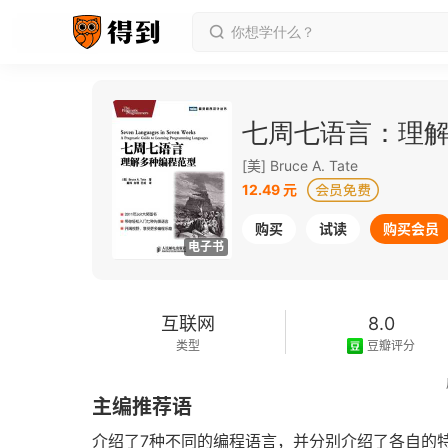
七周七语言：理
[美] Bruce A. Tate
12.49 元
购买
试读
购买会员
电子书
互联网
8.0
类型
豆瓣评分
2012-05-01
主编推荐语
发行日期
介绍了7种不同的编程语言，并分别介绍了各自的