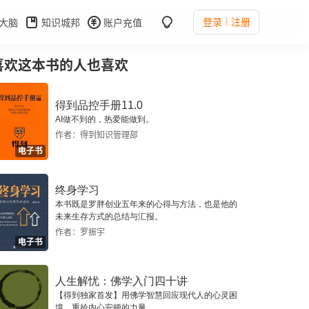
登录
注册
大脑
知识城邦
账户充值
喜欢这本书的人也喜欢
得到品控手册11.0
AI做不到的，热爱能做到。
作者：得到知识管理部
电子书
终身学习
本书既是罗胖创业五年来的心得与方法，也是他的
未来生存方式的总结与汇报。
作者：罗振宇
电子书
人生解忧：佛学入门四十讲
【得到独家首发】用佛学智慧回应现代人的心灵困
境，重拾内心安顿的力量。