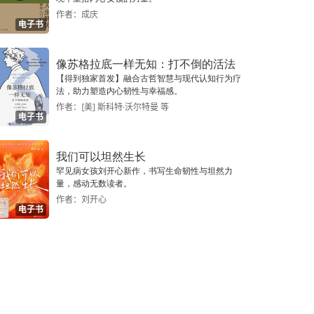
作者：成庆
电子书
像苏格拉底一样无知：打不倒的活法
【得到独家首发】融合古哲智慧与现代认知行为疗
法，助力塑造内心韧性与幸福感。
作者：[美] 斯科特·沃尔特曼 等
电子书
我们可以坦然生长
罕见病女孩刘开心新作，书写生命韧性与坦然力
量，感动无数读者。
作者：刘开心
电子书