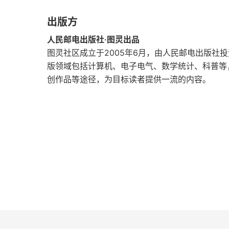
出版方
第2章 Ruby
人民邮电出版社·图灵出品
2.1 Ruby简史
图灵社区成立于2005年6月，由人民邮电出版社
版领域包括计算机、电子电气、数学统计、科普等
2.2 第一天：找个保姆
创作品等途径，为目标读者提供一流的内容。
2.2.1 快速起步
2.2.2 从命令行执行Ruby
2.2.3 Ruby的编程模型
2.2.4 判断
2.2.5 鸭子类型
2.2.6 第一天我们学到了什么