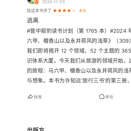
2024-11-03
遥远的密谋者
给这本书评了
4.0
逃离
鲸鱼、牛群与革命者
#管中窥豹读书计划（第 1765 本）#202
隐喻的阴影
六甲、檀香山以及永井荷风的浅草》（309
我们即将揭开 12 个领域、52 个主题的 
重返日本
识体系大厦。今天我们从旅游的领域开始，
银座的北京话
的旅程：马六甲、檀香山以及永井荷风的浅
姜尚中与石川啄木
与想象。本书为许知远‘旅行三书’的第三册，
的停留与辗转展开，不仅勾勒了各地在危机
樱花与向日葵
转发
评论
地在历史上对危机的应对方式，揭开其背
塑料帘后的石川小姐
内、街道上，没人戴口罩，这景象令你倍
转，坐满要么闲谈或敲着电脑键盘年轻人的
瑜伽、黑洞与世界图景
出版方
的梦想，背包周游世界，住在陌生城市的小