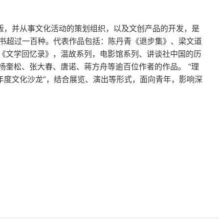
有少许隐秘的欢乐。我忍不住浏览微信朋友圈，它是
出版，并从事文化活动的策划组织，以及文创产品的开发，是
钝、自媒体信息的碎片化，一种扑面而来的感觉是，
图书超过一百种。代表作品包括：陈丹青《退步集》、梁文道
否可信，更失去了描述现实的能力。若你不能清晰地
《文学回忆录》，温故系列，电影馆系列、讲谈社中国的历
将近十年，我们越来越生活在一种扭曲的语言中，专
杨奎松、张大春、唐诺、蒋方舟等逾百位作者的作品。 “理
年度文化沙龙”，结合展览、演出等形式，面向青年，影响深
时，人们就缩在一个娱乐与消费的狭小领域里狂欢，它
隆坡的景观只是我内心感受的薄薄表层，我的头脑与
接一个涌来，感染人数与扩散的地域数量迅速攀升，
与混乱。在一连串最初的延误之后，终于开始激烈反
一次封城。我也被一种无力感包围。②南洋新青年几
国制造” 转变成 “中国消费”。很多国家即使对中国
的购买力。十七年前，
SARS 
的暴发引起了全球性的
佛让人看到一个大国的崛起。比起十七年前，现在中
人员、货物、金钱的流动更为深广。我为自己的无能