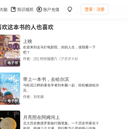
登录
注册
大脑
知识城邦
账户充值
喜欢这本书的人也喜欢
上映
欢迎来到走马灯电影院，你的人生，借我看一下
吧？
作者：[日] 阿伏伽德六（アボガド6）
电子书
带上一本书，去哈尔滨
与松花江畔的著名学者刘冬颖一起，轻松畅游哈尔
滨。
作者：刘冬颖
电子书
月亮照在阿姆河上
北大历史教授罗新旅行随笔集。一个历史学家在十
年间，跨越三个大洲、穿行数万公里的跋山涉海之