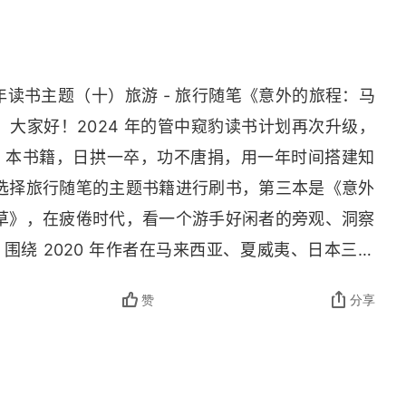
4 年读书主题（十）旅游 - 旅行随笔《意外的旅程：马
）大家好！2024 年的管中窥豹读书计划再次升级，
365 本书籍，日拱一卒，功不唐捐，用一年时间搭建知
选择旅行随笔的主题书籍进行刷书，第三本是《意外
草》，在疲倦时代，看一个游手好闲者的旁观、洞察
围绕 2020 年作者在马来西亚、夏威夷、日本三地
下的不同风貌与普通人的真实生活，更深入讨论了各
赞
分享
后被遗忘的历史。2、精彩内容：①吉隆坡思考机场
感轻松。这个墙壁破败、露出红砖，头上吊扇缓慢旋
咖啡馆，尤其令人松弛。它让我想起青年时从未实现
旅馆，结识各色陌生人，或许还会陷入短暂的爱情。