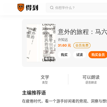
意外的旅程：马
许知远
31.60 元
购买
试读
购买会员
电子书
文学
可以朗读
类型
语音朗读
主编推荐语
在疲倦时代，看一个游手好闲者的旁观、洞察与想