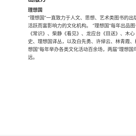
意外的放逐
这一切似乎已经为时过晚，不过想一想，也
理想国
“理想国”一直致力于人文、思想、艺术类图书的
暧昧的东京
一个截然不同的世界。你看到系统应对的迟
活跃而富影响力的文化机构。 “理想国”每年出品
在应对一场危机时，我们很难分辨信息源是
《常识》、柴静《看见》、龙应台《目送》、木心
难以理解的日本
描述、分析困境，又怎么能找到解决方案？
史、理想国译丛，以及白先勇、许倬云、林青霞、
过去还是未来？
想国”每年举办各类文化活动百余场，两届“理想国
业媒体缺失。当 “大象” 占据了主要空间
远。
导致了思想与情绪的高度浅薄与轻浮化。吉
离去
内心，完全被微信的世界占据了。消息一个
成田的“白日梦”
比疫情更令人不安的是一整套系统性的失灵
应，启动了或许是截至当时历史上最大的
天来，病毒已开始在世界肆虐。过去十年，“中
游客的种种举止有所不满，却都依赖于他们
恐慌。那一年中国的神舟五号成功升空，仿
国对世界的影响更大，它与其他国家之间的