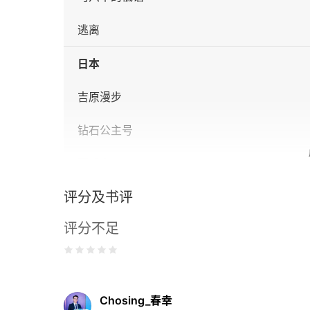
逃离
日本
吉原漫步
钻石公主号
夏威夷
评分及书评
在夏威夷读永井荷风
评分不足
鼠疫、维新与梁启超
檀香山的孙小姐
特朗普国际饭店与三民主义
Chosing_春幸