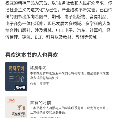
冷漠的妈妈
权威的精神产品为宗旨，以“服务社会和人民群众需求，传
播社会主义先进文化”为己任，产业结构不断完善，已由传
阴晴不定的妈妈
统的图书出版向着图书、期刊、电子出版物、音像制品、
电子商务一体化延伸，现已发展为多领域、多学科的大型
第3章 脱离母亲的绊脚石
综合性出版社，涉及机械、电工电子、汽车、计算机、经
济管理、建筑、ELT、科普以及教材、教辅等领域。
生存本能
乖乖女综合征
喜欢这本书的人也喜欢
镜像效应
终身学习
本书既是罗胖创业五年来的心得与方法，也是他的未来生
沉默
存方式的总结与汇报。
作者：罗振宇
电子书
“瞧瞧，你都把我逼成什么样了！”
“看看我为你付出了多少……”
富有的习惯
一本书将个人习惯与人的财富联系起来，成为百万富翁，
从习惯的改变和培养开始。
“你太敏感了！”