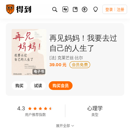
登录
注册
再见妈妈！我要去过
自己的人生了
[法] 克莱芒丝·比尔
39.00 元
电子书
购买
试读
购买会员
4.3
心理学
用户推荐指数
类型
展开全部
8.8
可以朗读