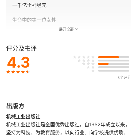
一千亿个神经元
生命中的第一位女性
展开全部
母女关系中的“有毒”文化
评分及书评
第2章 “有毒”的母亲
4.3
受害者妈妈
3个评分
令人窒息的妈妈
需要被照顾的妈妈
出版方
控制狂妈妈
机械工业出版社
自恋狂妈妈
机械工业出版社是全国优秀出版社，自1952年成立以来，
坚持为科技、为教育服务，以向行业、向学校提供优质、