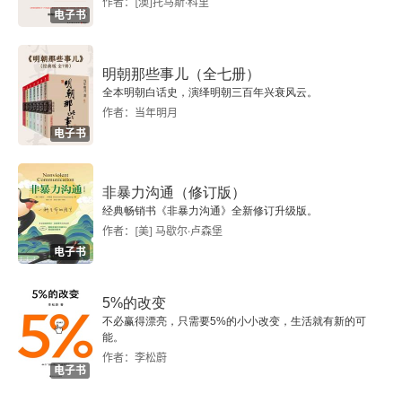
作者：[澳]托马斯·科里
电子书
“我是你妈，你必须尊重我！”
第4章 成为自己的六步法
明朝那些事儿（全七册）
全本明朝白话史，演绎明朝三百年兴衰风云。
作者：当年明月
第一步：重走被剥夺的个体化之路
电子书
第二步：告别内心冲突
非暴力沟通（修订版）
第三步：获得情绪成熟
经典畅销书《非暴力沟通》全新修订升级版。
作者：[美] 马歇尔·卢森堡
第四步：学会说“不”
电子书
第五步：直面母亲的反应
5%的改变
不必赢得漂亮，只需要5%的小小改变，生活就有新的可
第六步：学会说“好”
能。
作者：李松蔚
电子书
你的行动至关重要