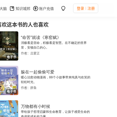
登录
注册
大脑
知识城邦
账户充值
喜欢这本书的人也喜欢
“命苦”就读《寒窑赋》
消极看是宿命，积极看是智慧。在不确定的世界
里，安顿自己的心。
作者：吕蒙正
电子书
躲在一起偷偷可爱
暖心治愈动物漫画，88个小故事带来纯真与欢笑的
轻松时光。
作者：胖鱼
电子书
万物都有小时候
带给孩子哲理启蒙和生命教育，让孩子感受生命的
奇迹和成长的力量。