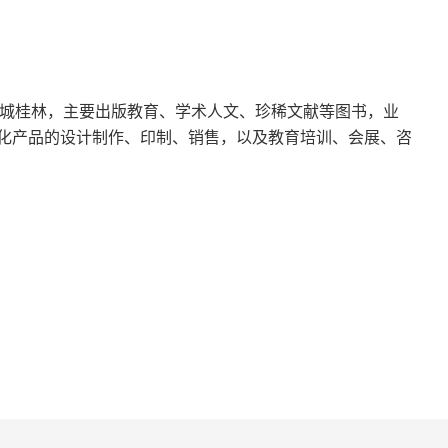
会综述
学术研讨会综述
化名城桂林，主要出版教育、学术人文、珍稀文献等图书，业
化产品的设计制作、印制、销售，以及教育培训、会展、咨
学术研讨会开幕辞
学术研讨会闭幕辞
吴相洲老师