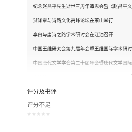
纪念赵昌平先生逝世三周年追思会暨《赵昌平文
贺知章与诗路文化高峰论坛在萧山举行
李白与唐诗之路学术研讨会在江油召开
中国王维研究会第九届年会暨王维国际学术研讨
中国唐代文学学会第二十届年会暨唐代文学国际
会议综述
评分及书评
东亚唐诗学国际学术论坛综述
评分不足
草堂书院揭幕仪式暨四川省杜甫学会第二十一届
李白与唐诗之路学术研讨会综述