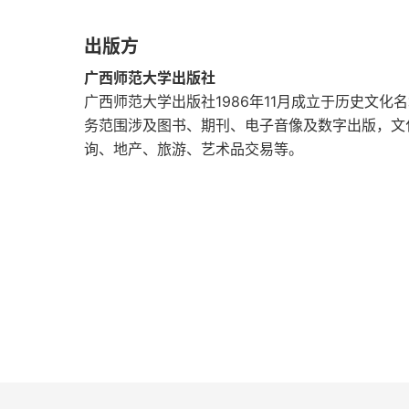
中国王维研究会第九届年会暨王维国际学术研讨
出版方
专载
广西师范大学出版社
中国唐代文学学会第二十届年会暨唐代文学国际
广西师范大学出版社1986年11月成立于历史文
务范围涉及图书、期刊、电子音像及数字出版，文
中国唐代文学学会第二十届年会暨唐代文学国际
询、地产、旅游、艺术品交易等。
中国唐代文学学会第二十届年会暨唐代文学国际
中国唐代文学学会第十一届理事会名单
中国唐代文学学会第十一届理事会成员简介
深切怀念吴相洲教授
像记住樱花的绚丽一样，记住您的儒雅——送别
追思相洲