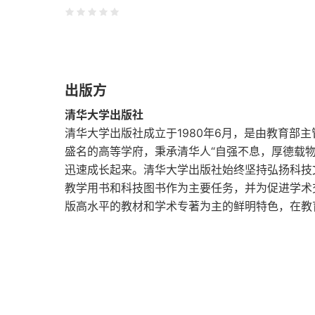
1.1.4 Bootstrap 4浏览器支持
1.2 Bootstrap特性
出版方
1.2.1 Bootstrap 4的构成
清华大学出版社
1.2.2 Bootstrap的特色
清华大学出版社成立于1980年6月，是由教育部
盛名的高等学府，秉承清华人“自强不息，厚德载
1.3 Bootstrap应用浏览
迅速成长起来。清华大学出版社始终坚持弘扬科技
教学用书和科技图书作为主要任务，并为促进学术
1.3.1 Bootstrap网站
版高水平的教材和学术专著为主的鲜明特色，在教
1.3.2 Bootstrap插件
1.4 Bootstrap开发工具和资源
1.4.1 Bootstrap开发工具