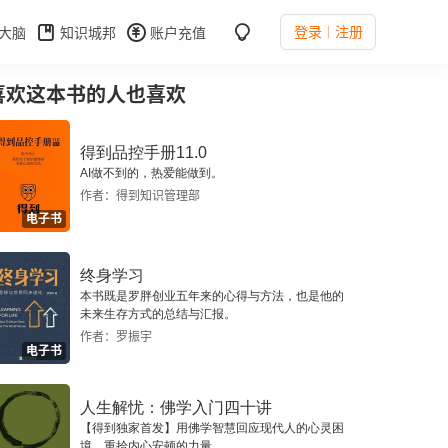
登录
注册
大脑
知识城邦
账户充值
喜欢这本书的人也喜欢
得到品控手册11.0
AI做不到的，热爱能做到。
作者：得到知识管理部
电子书
终身学习
本书既是罗胖创业五年来的心得与方法，也是他的
未来生存方式的总结与汇报。
作者：罗振宇
电子书
人生解忧：佛学入门四十讲
【得到独家首发】用佛学智慧回应现代人的心灵困
境，重拾内心安顿的力量。