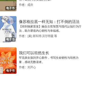
作者：成庆
电子书
像苏格拉底一样无知：打不倒的活法
【得到独家首发】融合古哲智慧与现代认知行为疗
法，助力塑造内心韧性与幸福感。
作者：[美] 斯科特·沃尔特曼 等
电子书
我们可以坦然生长
罕见病女孩刘开心新作，书写生命韧性与坦然力
量，感动无数读者。
作者：刘开心
电子书