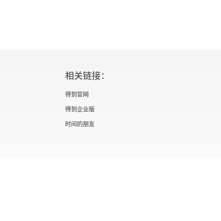
相关链接：
得到官网
得到企业版
时间的朋友
证 新出发京零字第海200073号
广播电视节目制作经营许可证 （京）字第012
信息网络传播视听节目许可证 0110567
隐私政策
知识产权声明
京ICP备05039090号-10
京公网安备 1101050