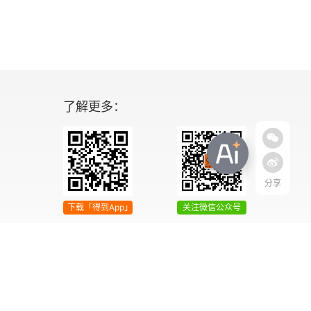
了解更多：
分享
下载「得到App」
关注微信公众号
04号
增值电信业务经营许可证 京ICP证090644号
2042303号