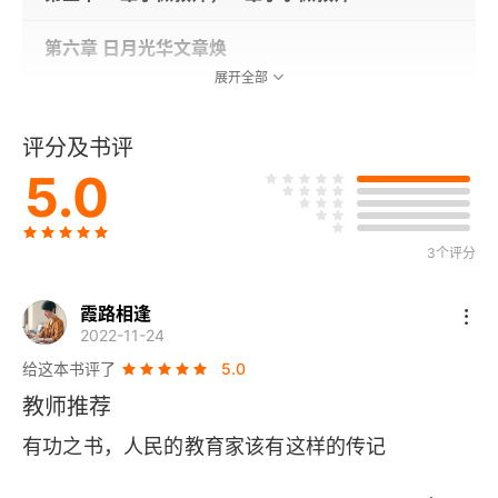
第六章 日月光华文章焕
展开全部
第七章 师爱超越亲子之爱
评分及书评
第八章 珍爱学生，因材施教
5.0
第九章 党员·校长·代表·导师
3个评分
第十章 研究于漪，学习于漪
霞路相逢
尾声
2022-11-24
给这本书评了
5.0
于漪大事年表
教师推荐
参考文献
有功之书，人民的教育家该有这样的传记
后记