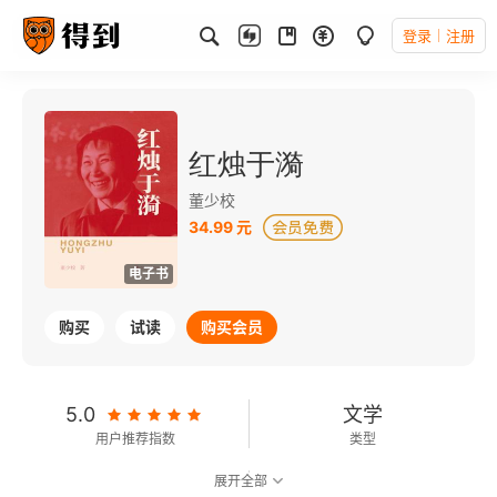
登录
注册
红烛于漪
董少校
34.99 元
电子书
购买
试读
购买会员
5.0
文学
用户推荐指数
类型
展开全部
可以朗读
166千字