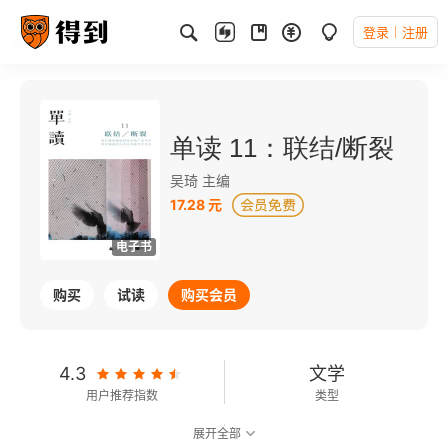
登录
注册
单读 11：联结/断裂
吴琦 主编
17.28 元
电子书
购买
试读
购买会员
4.3
文学
用户推荐指数
类型
展开全部
7.5
可以朗读