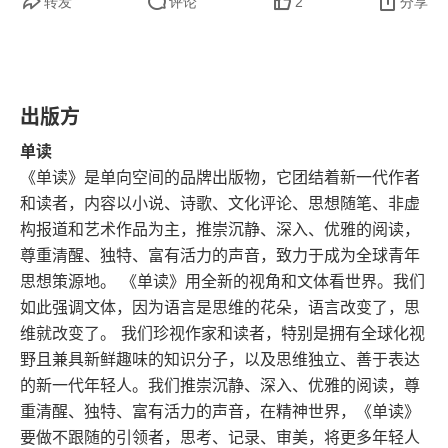
转发
评论
2
分享
书评
新北京的昂贵代价
全球书情
出版方
单读
撰稿人
《单读》是单向空间的品牌出版物，它团结着新一代作者
和读者，内容以小说、诗歌、文化评论、思想随笔、非虚
构报道和艺术作品为主，推崇沉静、深入、优雅的阅读，
尊重清醒、独特、富有活力的声音，致力于成为全球青年
思想策源地。 《单读》用全新的视角和文体看世界。我们
如此强调文体，因为语言是思维的花朵，语言改变了，思
维就改变了。 我们珍视作家和读者，特别是拥有全球化视
野且兼具新鲜趣味的知识分子，以及思维独立、善于表达
的新一代年轻人。我们推崇沉静、深入、优雅的阅读，尊
重清醒、独特、富有活力的声音，在精神世界，《单读》
要做不跟随的引领者，思考、记录、审美，将更多年轻人