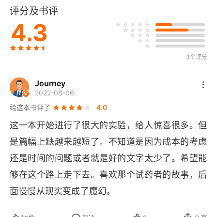
评分及书评
试药者
4.3
小说
3个评分
最后一排的男孩
诗歌
Journey
2022-08-06
朋友的幽灵
给这本书评了
4.0
这一本开始进行了很大的实验，给人惊喜很多。但
将漫天的星斗一饮而尽（外二首）
是篇幅上缺越来越短了。不知道是因为成本的考虑
随笔
还是时间的问题或者就是好的文字太少了。希望能
够在这个路上走下去。喜欢那个试药者的故事，后
逝去的故国
面慢慢从现实变成了魔幻。
告诉你一个哭泣的真理