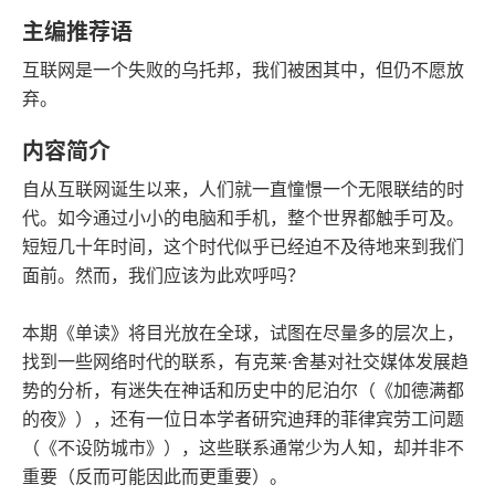
豆瓣评分
语音朗读
主编推荐语
81千字
2015-11-01
互联网是一个失败的乌托邦，我们被困其中，但仍不愿放
字数
发行日期
弃。
内容简介
自从互联网诞生以来，人们就一直憧憬一个无限联结的时
代。如今通过小小的电脑和手机，整个世界都触手可及。
短短几十年时间，这个时代似乎已经迫不及待地来到我们
面前。然而，我们应该为此欢呼吗？
本期《单读》将目光放在全球，试图在尽量多的层次上，
找到一些网络时代的联系，有克莱·舍基对社交媒体发展趋
势的分析，有迷失在神话和历史中的尼泊尔（《加德满都
的夜》），还有一位日本学者研究迪拜的菲律宾劳工问题
（《不设防城市》），这些联系通常少为人知，却并非不
重要（反而可能因此而更重要）。