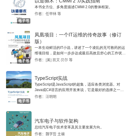
以道御术：CMMI 2 .0实践指南
2.4.1 镜像构建
本书全方位、多角度描述CMMI 2.0的整体框架。
作者：任甲林 等
2.4.2 联合文件系统
电子书
2.4.3 镜像分层的优势
凤凰项目：一个IT运维的传奇故事（修订
版）
一本生动鲜活的IT小说，讲述了一个凌乱的无可救药的运
2.4.4 镜像扫描工具的开发
维项目组，是如何一步步达成最后高效且舒心的工作状
态。
作者：[美] 凯文·贝尔 等
电子书
2.4.5 小结
TypeScript实战
2.5 本章总结
TypeScript是JavaScript的超集，适应各类浏览器。对
Java或C#语言的应用开发来说，它是最好的选择之一。
第3章 Kubernetes基础
本书从零开始讲解TypeScript，帮助你快速掌握
作者：汪明明
电子书
TypeScript技术。
3.1 深入解析Pod
汽车电子与软件架构
3.1.1 Pod的架构
总结汽车电子技术变革及其主要发展方向。
作者：魏学哲 主编