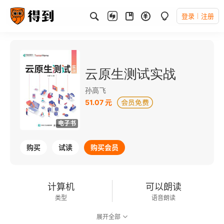
登录
注册
云原生测试实战
孙高飞
51.07 元
电子书
购买
试读
购买会员
计算机
可以朗读
类型
语音朗读
展开全部
270千字
2023-10-01