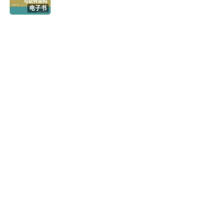
3.1.2 Pod的调度
电子书
3.1.3 Pod的资源管理
3.1.4 小结
3.2 服务高可用设计
3.2.1 高可用的常见设计
3.2.2 服务副本与水平扩展
3.2.3 基于Service的负载均衡网络
3.2.4 基于探针的健康检查
3.2.5 小结
3.3 再谈镜像扫描工具