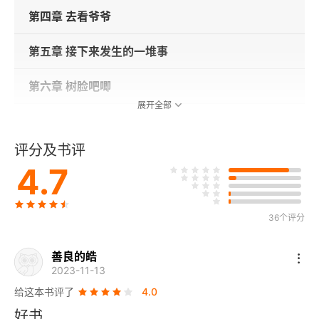
第四章 去看爷爷
第五章 接下来发生的一堆事
第六章 树脸吧唧
展开全部
第七章 翻翻归来
评分及书评
第八章 天空中的寻回犬
4.7
第九章 跑吧，祖祖，跑吧！
36个评分
第十章 公平淑女
善良的皓
第十一章 猫小子的难题
2023-11-13
给这本书评了
4.0
第十二章 老天哪，茉莉小姐！
好书