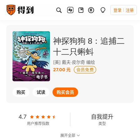
登录
注册
神探狗狗 8：追捕二
十二只蝌蚪
[美] 戴夫·皮尔奇 编绘
27.00 元
电子书
购买
试读
购买会员
4.7
自我提升
用户推荐指数
类型
展开全部
9.0
可以朗读