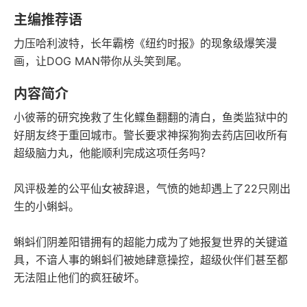
豆瓣评分
语音朗读
主编推荐语
2千字
2022-10-01
力压哈利波特，长年霸榜《纽约时报》的现象级爆笑漫
字数
发行日期
画，让DOG MAN带你从头笑到尾。
内容简介
小彼蒂的研究挽救了生化鲽鱼翻翻的清白，鱼类监狱中的
好朋友终于重回城市。警长要求神探狗狗去药店回收所有
超级脑力丸，他能顺利完成这项任务吗？
风评极差的公平仙女被辞退，气愤的她却遇上了22只刚出
生的小蝌蚪。
蝌蚪们阴差阳错拥有的超能力成为了她报复世界的关键道
具，不谙人事的蝌蚪们被她肆意操控，超级伙伴们甚至都
无法阻止他们的疯狂破坏。