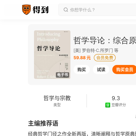
哲学导论：综合原
[美] 罗伯特·C.所罗门 等
59.88 元
购买
试读
购买会员
电子书
哲学与宗教
9.3
类型
豆瓣评分
2019-05-01
主编推荐语
发行日期
经典哲学门径之作全新再版，清晰阐释与哲学原典