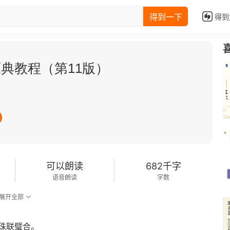
得到一下
得到
典教程（第11版）
可以朗读
682千字
语音朗读
字数
展开全部
珠联璧合。