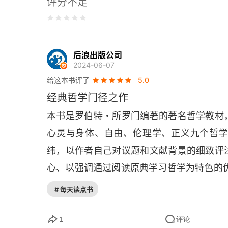
评分不足
章节复习题
关键术语
参考文献与进阶阅读
后浪出版公司
2024-06-07
第2章 宗教
给这本书评了
5.0
经典哲学门径之作
A. 什么是宗教？
本书是罗伯特・所罗门编著的著名哲学教材
B. 西方宗教
心灵与身体、自由、伦理学、正义九个哲
纬，以作者自己对议题和文献背景的细致评
C. 上帝证明：存在论论证
心、以强调通过阅读原典学习哲学为特色的
D. 作为造物主的上帝：理智与设计
# 每天读点书
E. 宗教、道德和恶
1
评论
F. 超越理性：信仰与非理性