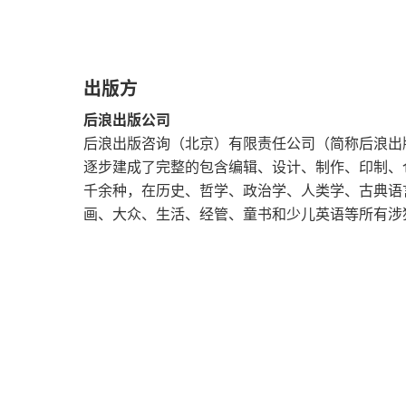
G. 对宗教的怀疑
总结与结论
出版方
后浪出版公司
章节复习题
后浪出版咨询（北京）有限责任公司（简称后浪出
逐步建成了完整的包含编辑、设计、制作、印制、
关键术语
千余种，在历史、哲学、政治学、人类学、古典语
参考文献与进阶阅读
画、大众、生活、经管、童书和少儿英语等所有涉
第3章 知识
A. 理性主义者的信心：笛卡尔
B. 人类理智的天赋观念：约翰·洛克
C. 两种经验主义的知识理论