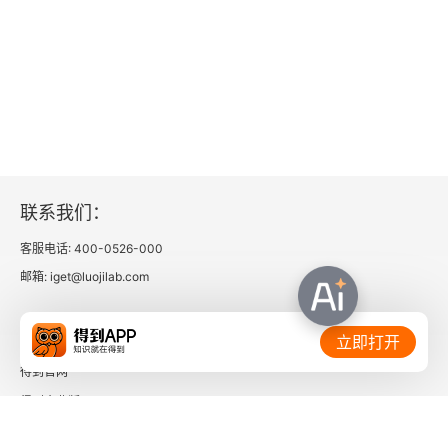
内政外交之连环性
作为皇权延伸的宦官及中央政府的党争
唐朝的乱亡与五代的肇始
第十章 五代十国的短暂分裂和重新统一
朱温代唐和五代前期的攻战
联系我们：
契丹的崛起与南方的情形
客服电话: 400-0526-000
邮箱: iget@luojilab.com
统一因素的滋长与五代后期的政治社会
相关链接：
立即打开
第十一章 思想转型与世界帝国的终结
得到官网
回归古典的儒家思想运动
得到企业版
时间的朋友
武宗灭佛及其影响