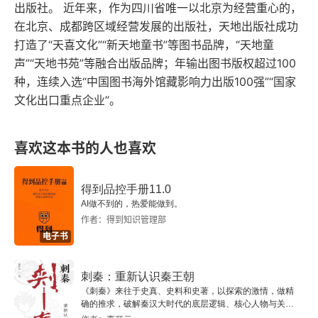
高句丽、百济的灭亡和日本的战败
出版社。 近年来，作为四川省唯一以北京为经营重心的，
在北京、成都跨区域经营发展的出版社，天地出版社成功
遗民、遣唐使和文化交流
打造了“天喜文化”“新天地童书”等图书品牌，“天地童
声”“天地书苑”等融合出版品牌；年输出图书版权超过100
第四章 大唐帝国的拓展和文化自信
种，连续入选“中国图书海外馆藏影响力出版100强”“国家
文化出口重点企业”。
初虽效之，终能反之
经营西域和安抚吐蕃
喜欢这本书的人也喜欢
与印度关系的嬗变
得到品控手册11.0
AI做不到的，热爱能做到。
太宗后期的权力角逐
作者：得到知识管理部
电子书
第五章 崇佛的武则天
武周政权的登场
刺秦：重新认识秦王朝
《刺秦》来往于史真、史料和史著，以探索的激情，做精
确的推求，破解秦汉大时代的底层逻辑、核心人物与关键
佛教政治意识形态：冲突与融合
事件，呈现历史的真实之美。