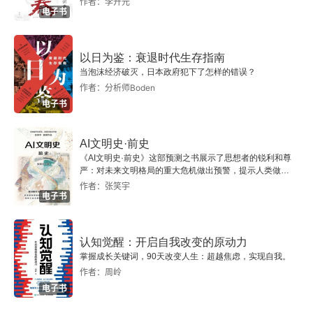
作者：李开元
电子书
天后的都市：洛阳的最后辉煌
武周政权的意义
以日为鉴：衰退时代生存指南
当泡沫经济破灭，日本政府犯下了怎样的错误？
作者：分析师Boden
第六章 玄宗改革与中古贵族政治的终结
电子书
后武则天时代的政治格局
AI文明史·前史
皇位从中宗系转入睿宗系
《AI文明史·前史》这部预测之书展示了思想者的锐利和尊
严：对未来文明格局的重大危机做出预警，提示人类做出
智慧的选择。
作者：张笑宇
玄宗的政治改革与贵族政治的终结
电子书
玄宗改革的历史意义
认知觉醒：开启自我改变的原动力
掌握成长关键词，90天改变人生：超越焦虑，实现自我。
第七章 宽容而灿烂的精神世界
作者：周岭
电子书
西行求法运动和佛教的本土化