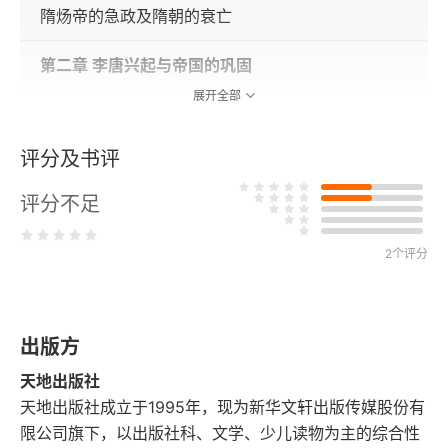
隋炀帝的急政及隋朝的衰亡
第二章 李唐兴起与帝国的巩固
展开全部
隋末群雄逐鹿的知识和信仰背景
评分及书评
李唐及其竞争对手
评分不足
玄武门之变与权力传承
2个评分
贞观之治
第三章 东亚格局的起伏和文化融合
出版方
隋朝对高句丽的战争
天地出版社
唐前期东北亚政局的嬗变
天地出版社成立于1995年，现为新华文轩出版传媒股份有
限公司旗下，以出版社科、文学、少儿读物为主的综合性