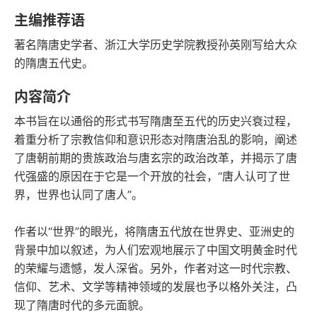
语音朗读
字数
主编推荐语
2024-01-01
著名隋唐史学者、浙江大学历史学院教授孙英刚写给大众
发行日期
的隋唐五代史。
内容简介
本书旨在以通俗的形式书写隋唐至五代的历史兴衰过程，
着重分析了宗教信仰和意识形态对隋唐治乱的影响，阐述
了唐朝前期的贵族政治与唐玄宗的政治改革，并揭示了唐
代强盛的原因在于它是一个开放的社会，“唐人认可了世
界，世界也认同了唐人”。
作者以“世界”的眼光，将隋唐五代放在世界史、亚洲史的
背景中加以叙述，为人们宏观地展示了中国文明黄金时代
的荣耀与遗憾，发人深省。另外，作者对这一时代宗教、
信仰、艺术、文学等精神领域的发展也予以格外关注，凸
现了隋唐时代的多元面貌。