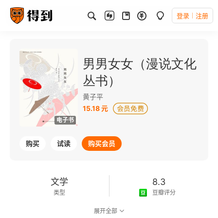
登录
注册
男男女女（漫说文化
丛书）
黄子平
15.18 元
电子书
购买
试读
购买会员
文学
8.3
类型
豆瓣评分
展开全部
可以朗读
108千字