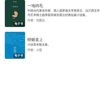
哀歌
一地鸡毛
中国当代著名作家、第八届茅盾文学奖得主、法兰西文学
嫁衣
与艺术骑士勋章获得者刘震云经典短篇小说集。
作者：刘震云
红豆
电子书
删去的文字
蜉蝣直上
小佳首本散文集。
夫妇公约
作者：小佳
电子书
无谓的界线
给亡妇
择偶记
婆婆话
夫妇之间——龙虫并雕斋琐语之五