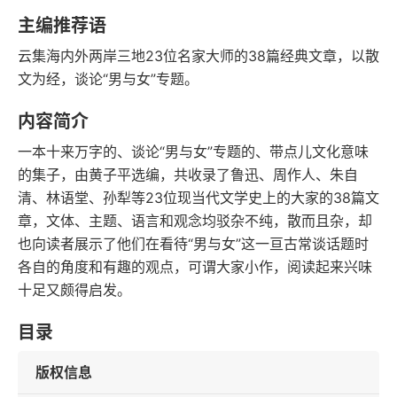
语音朗读
字数
主编推荐语
2018-05-01
云集海内外两岸三地23位名家大师的38篇经典文章，以散
发行日期
文为经，谈论“男与女”专题。
内容简介
一本十来万字的、谈论“男与女”专题的、带点儿文化意味
的集子，由黄子平选编，共收录了鲁迅、周作人、朱自
清、林语堂、孙犁等23位现当代文学史上的大家的38篇文
章，文体、主题、语言和观念均驳杂不纯，散而且杂，却
也向读者展示了他们在看待“男与女”这一亘古常谈话题时
各自的角度和有趣的观点，可谓大家小作，阅读起来兴味
十足又颇得启发。
目录
版权信息