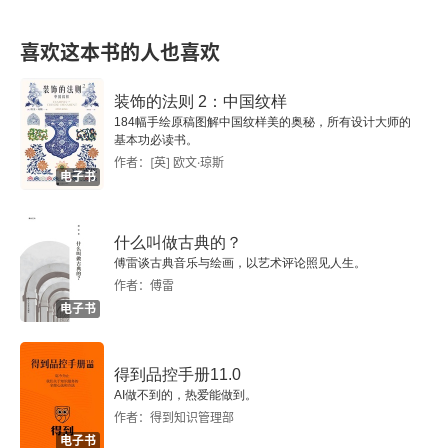
现代写生撮要
喜欢这本书的人也喜欢
谈艺拾零
装饰的法则 2：中国纹样
山水画的空间感
184幅手绘原稿图解中国纹样美的奥秘，所有设计大师的
基本功必读书。
神思篇之一
作者：[英] 欧文·琼斯
电子书
神思篇之二
什么叫做古典的？
傅雷谈古典音乐与绘画，以艺术评论照见人生。
作者：傅雷
电子书
得到品控手册11.0
AI做不到的，热爱能做到。
作者：得到知识管理部
电子书