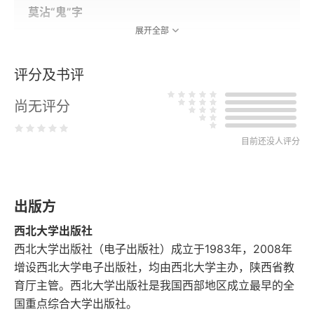
莫沾“鬼”字
展开全部
漫论文化的核心价值
评分及书评
为文人的气节重叫一声醒
尚无评分
画家你能有多少主动权
目前还没人评分
由吴三大的反驳所想到的
笔墨与人性品格和人文品格
出版方
笔墨散论
西北大学出版社
西北大学出版社（电子出版社）成立于1983年，2008年
诗画表里漫谈
增设西北大学电子出版社，均由西北大学主办，陕西省教
育厅主管。西北大学出版社是我国西部地区成立最早的全
画家修养漫谈
国重点综合大学出版社。