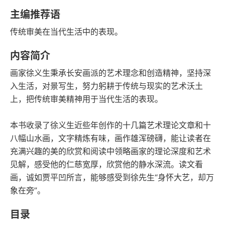
字数
发行日期
主编推荐语
传统审美在当代生活中的表现。
内容简介
画家徐义生秉承长安画派的艺术理念和创造精神，坚持深
入生活，对景写生，努力躬耕于传统与现实的艺术沃土
上，把传统审美精神用于当代生活的表现。
本书收录了徐义生近些年创作的十几篇艺术理论文章和十
八幅山水画，文字精炼有味，画作雄浑磅礴，能让读者在
充满兴趣的美的欣赏和阅读中领略画家的理论深度和艺术
见解，感受他的仁慈宽厚，欣赏他的静水深流。读文看
画，诚如贾平凹所言，能够感受到徐先生“身怀大艺，却万
象在旁”。
目录