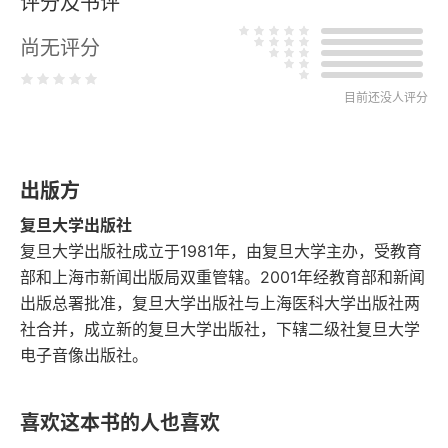
评分及书评
第二节 同题异流：刘克庄的梅花诗与梅花词
尚无评分
第三节 理学、气节与诗艺：钱锺书《容安馆札记》
批评许月卿发微
目前还没人评分
第三章 楚辞学在南宋：洪兴祖与《楚辞补注》
第一节 洪兴祖生平行履与《楚辞补注》的成书
出版方
复旦大学出版社
第二节 互文性阐释：《楚辞补注》中的“以骚注骚”
复旦大学出版社成立于1981年，由复旦大学主办，受教育
下编 结构与程式：南宋文章的知识考察
部和上海市新闻出版局双重管辖。2001年经教育部和新闻
出版总署批准，复旦大学出版社与上海医科大学出版社两
第四章 南宋骈文的审美结构与知识世界
社合并，成立新的复旦大学出版社，下辖二级社复旦大学
电子音像出版社。
第一节 洪适与两宋之际的四六文
第二节 《洪平斋四六笺注》与南宋启文结构
喜欢这本书的人也喜欢