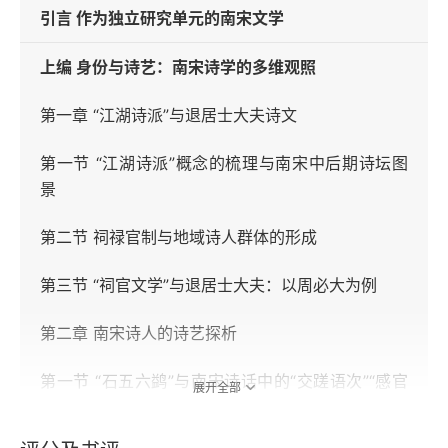
引言 作为独立研究单元的南宋文学
上编 身份与诗艺：南宋诗学的多维观照
第一章 “江湖诗派”与退居士大夫诗文
第一节 “江湖诗派”概念的梳理与南宋中后期诗坛图
景
第二节 祠禄官制与地域诗人群体的形成
第三节 “祠官文学”与退居士大夫：以周必大为例
第二章 南宋诗人的诗艺探析
第一节 “石五六鹢”与南宋诗话中的“交蹉语次”“感官
展开全部
优先”