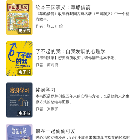
第三节 复调的戏谑：《文房四友除授集》的形式创
绘本三国演义：草船借箭
造
《草船借箭》改编自我国古典名著《三国演义》中一个精
彩故事。
作者：张云开 绘
第四节 四六类书的知识世界与晚宋骈文程式化
电子书
第五章 南宋散佚文章学著述考论
了不起的我：自我发展的心理学
第一节 南宋评点选本《古文标准》考论
【得到独家】想要有所改变，请你翻开这本书吧。
作者：陈海贤
电子书
第二节 宋佚文话《纬文琐语》考论
第三节 明抄残本《新编四六宝苑群公妙语》考述
终身学习
本书既是罗胖创业五年来的心得与方法，也是他的未来生
存方式的总结与汇报。
第六章 作为批评资源的南宋学术笔记
作者：罗振宇
电子书
第一节 《履斋示儿编》的学术得失与版本流传考略
躲在一起偷偷可爱
第二节 《爱日斋丛抄》体例臆测与文学史价值
暖心治愈动物漫画，88个小故事带来纯真与欢笑的轻松时