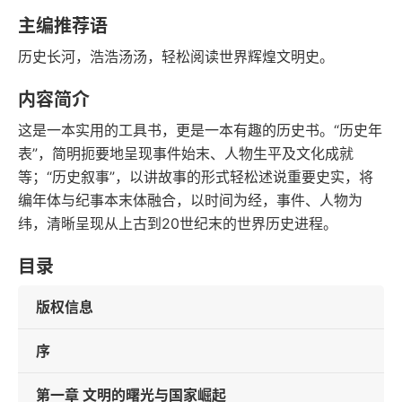
语音朗读
字数
主编推荐语
2019-08-01
历史长河，浩浩汤汤，轻松阅读世界辉煌文明史。
发行日期
内容简介
这是一本实用的工具书，更是一本有趣的历史书。“历史年
表”，简明扼要地呈现事件始末、人物生平及文化成就
等；“历史叙事”，以讲故事的形式轻松述说重要史实，将
编年体与纪事本末体融合，以时间为经，事件、人物为
纬，清晰呈现从上古到20世纪末的世界历史进程。 ​
目录
版权信息
序
第一章 文明的曙光与国家崛起