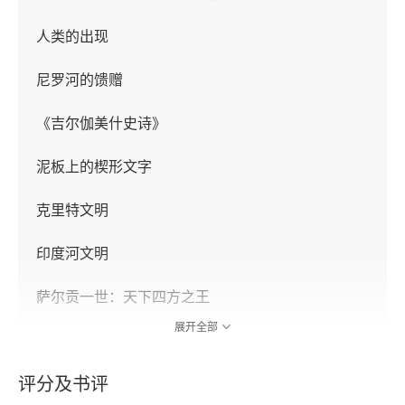
人类的出现
尼罗河的馈赠
《吉尔伽美什史诗》
泥板上的楔形文字
克里特文明
印度河文明
萨尔贡一世：天下四方之王
展开全部
《乌尔纳姆法典》
评分及书评
耶路撒冷的陷落