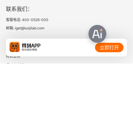
尼卡起义
联系我们：
圣索菲亚教堂
客服电话: 400-0526-000
邮箱: iget@luojilab.com
《罗马民法大全》
相关链接：
伦巴底王国
立即打开
得到官网
日本大化革新
得到企业版
加洛林王朝
时间的朋友
查理大帝
了解更多：
《凡尔登条约》
法国卡佩王朝建立
英国诺曼王朝建立