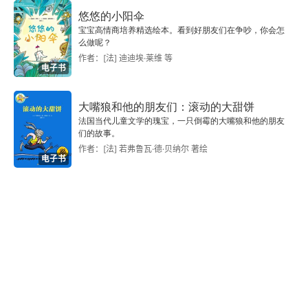
悠悠的小阳伞
孔雀王朝与阿育王
宝宝高情商培养精选绘本。看到好朋友们在争吵，你会怎
么做呢？
作者：[法] 迪迪埃·莱维 等
第三章 争霸与发展
电子书
三次布匿战争
大嘴狼和他的朋友们：滚动的大甜饼
法国当代儿童文学的瑰宝，一只倒霉的大嘴狼和他的朋友
安息帝国
们的故事。
作者：[法] 若弗鲁瓦·德·贝纳尔 著绘
电子书
四次马其顿战争
贵霜帝国
恺撒大帝
亚克兴海战
罗马帝国时代