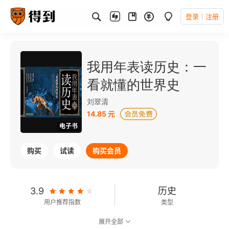
登录
注册
我用年表读历史：一
看就懂的世界史
刘翠清
14.85 元
电子书
购买
试读
购买会员
3.9
历史
用户推荐指数
类型
展开全部
可以朗读
116千字