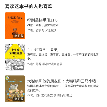
提修斯改革与来库古改革
喜欢这本书的人也喜欢
梭伦改革
得到品控手册11.0
波斯人的崛起
AI做不到的，热爱能做到。
作者：得到知识管理部
第二章 奴隶制兴盛
电子书
希波战争
半小时漫画世界史
更有趣、更爆笑、更丰富、更好看，一本严谨的极简世界
伯里克利改革
史。
作者：陈磊·半小时漫画团队
电子书
帕提侬神庙
大嘴狼和他的朋友们：大嘴狼和三只小猪
伯罗奔尼撒战争
法国当代儿童文学的瑰宝，一只倒霉的大嘴狼和他的朋友
们的故事。
古希腊“三贤”
作者：[法] 若弗鲁瓦·德·贝纳尔 著绘
电子书
亚历山大东征