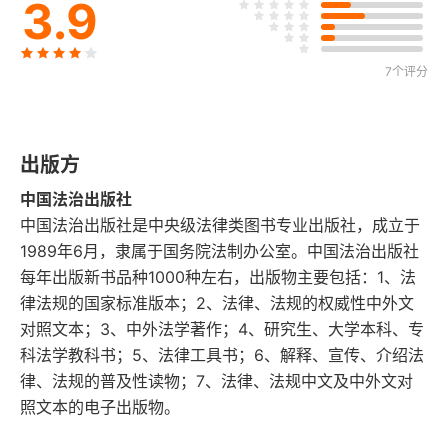
3.9
夏灭商兴
阿蒙霍特普四世的改革
7个评分
《荷马史诗》
出版方
美洲大陆的玛雅文明
中国法治出版社
奥林匹斯山上的奥林匹克
中国法治出版社是中央级法律类图书专业出版社，成立于
1989年6月，隶属于国务院法制办公室。中国法治出版社
百家争鸣
每年出版新书品种1000种左右，出版物主要包括：1、法
律法规的国家标准版本；2、法律、法规的权威性中外文
斯巴达国家形成
对照文本；3、中外法学著作；4、研究生、大学本科、专
科法学教科书；5、法律工具书；6、解释、宣传、介绍法
永恒之城
律、法规的普及性读物；7、法律、法规中文及中外文对
照文本的电子出版物。
新巴比伦王国