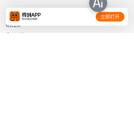
十七
相关链接：
立即打开
蜘蛛丝
得到官网
得到企业版
一
时间的朋友
二
了解更多：
三
杜子春
一
下载「得到App」
关注微信公众号
二
社会信用代码 91110108662186561M
三
出版物经营许可证 新出发京零字第海200073号