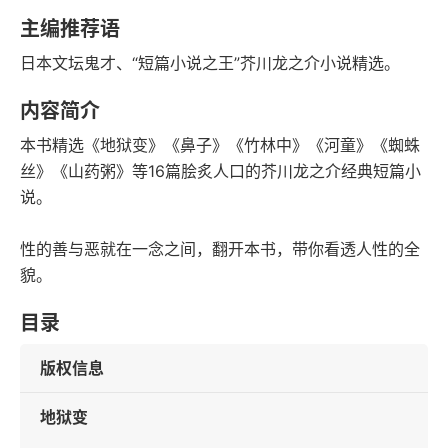
语音朗读
字数
主编推荐语
2023-04-01
日本文坛鬼才、“短篇小说之王”芥川龙之介小说精选。
发行日期
内容简介
本书精选《地狱变》《鼻子》《竹林中》《河童》《蜘蛛
丝》《山药粥》等16篇脍炙人口的芥川龙之介经典短篇小
说。
性的善与恶就在一念之间，翻开本书，带你看透人性的全
貌。
目录
版权信息
地狱变