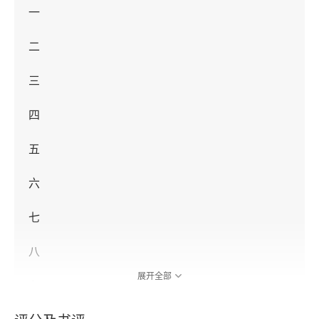
一
二
三
四
五
六
七
八
展开全部
九