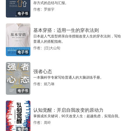
存方式的总结与汇报。
二十
作者：罗振宇
电子书
鼻子
基本穿搭：适用一生的穿衣法则
日本超人气造型师亲自传授能改变人生的穿衣法则，写给
竹林中
普通人的搭配指南。
作者：[日]大山旬
检非违使讯问樵夫的口供
电子书
检非违使讯问行脚僧的口供
强者心态
一本脑科学专家写给普通人的大脑训练手册。
检非违使讯问差役的口供
作者：姚乃琳
电子书
检非违使讯问老妪的口供
多襄丸的供词
认知觉醒：开启自我改变的原动力
掌握成长关键词，90天改变人生：超越焦虑，实现自我。
来到清水寺的女人的忏悔
作者：周岭
电子书