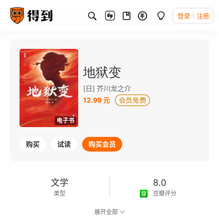
登录
注册
地狱变
[日] 芥川龙之介
12.99 元
电子书
购买
试读
购买会员
文学
8.0
类型
豆瓣评分
展开全部
可以朗读
125千字