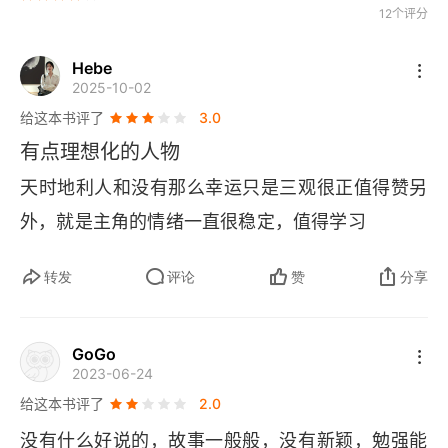
12个评分
第十三章 便利约会
Hebe
第十四章 狼与狈的枷锁
2025-10-02
给这本书评了
3.0
第十五章 窟窿，很大很大的窟窿
有点理想化的人物
第十六章 最亲密，但也最碍眼的存在
天时地利人和没有那么幸运只是三观很正值得赞另
外，就是主角的情绪一直很稳定，值得学习
第十七章 因为你从来没有选择过
第十八章 Gone Girl
转发
评论
赞
分享
第十九章 不如，就宕机吧
GoGo
第二十章 恶无恶报
2023-06-24
给这本书评了
2.0
第二十一章 自取灭亡
没有什么好说的，故事一般般，没有新颖，勉强能