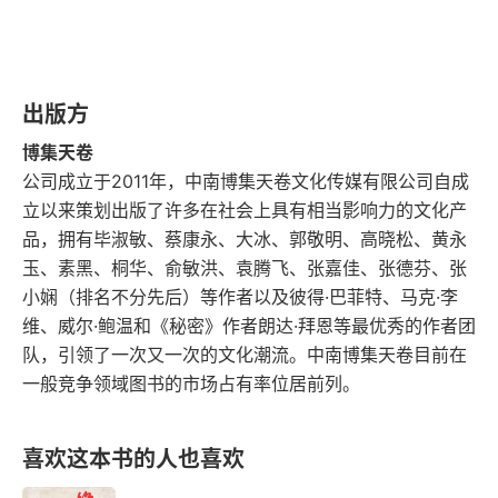
第三十一章 重要的事
第三十二章 回家真好
出版方
第三十三章 逃不走的北京
博集天卷
第三十四章 勇敢起来
公司成立于2011年，中南博集天卷文化传媒有限公司自成
立以来策划出版了许多在社会上具有相当影响力的文化产
第三十五章 人生的锚
品，拥有毕淑敏、蔡康永、大冰、郭敬明、高晓松、黄永
玉、素黑、桐华、俞敏洪、袁腾飞、张嘉佳、张德芬、张
第三十六章 家不是房子，是爱的总和
小娴（排名不分先后）等作者以及彼得·巴菲特、马克·李
维、威尔·鲍温和《秘密》作者朗达·拜恩等最优秀的作者团
第三十七章 该来的总会来
队，引领了一次又一次的文化潮流。中南博集天卷目前在
一般竞争领域图书的市场占有率位居前列。
第三十八章 人生是需要道别的
第三十九章 最后之战
喜欢这本书的人也喜欢