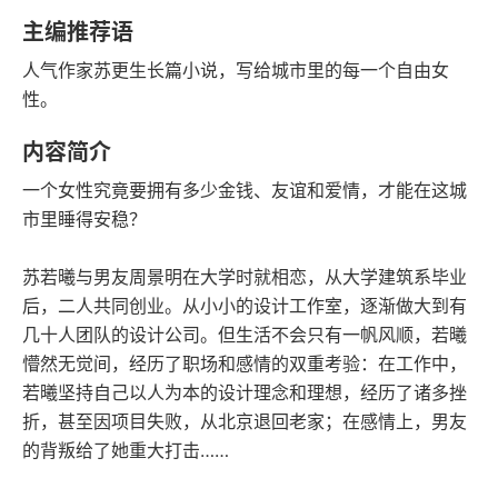
语音朗读
字数
主编推荐语
2023-01-01
人气作家苏更生长篇小说，写给城市里的每一个自由女
发行日期
性。
内容简介
一个女性究竟要拥有多少金钱、友谊和爱情，才能在这城
市里睡得安稳？
苏若曦与男友周景明在大学时就相恋，从大学建筑系毕业
后，二人共同创业。从小小的设计工作室，逐渐做大到有
几十人团队的设计公司。但生活不会只有一帆风顺，若曦
懵然无觉间，经历了职场和感情的双重考验：在工作中，
若曦坚持自己以人为本的设计理念和理想，经历了诸多挫
折，甚至因项目失败，从北京退回老家；在感情上，男友
的背叛给了她重大打击……