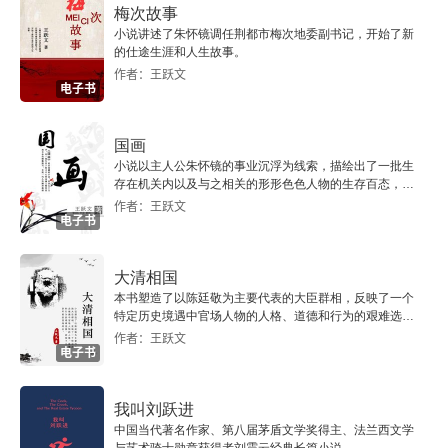
第四十章 向着明亮那方
梅次故事
小说讲述了朱怀镜调任荆都市梅次地委副书记，开始了新
的仕途生涯和人生故事。
作者：王跃文
电子书
国画
小说以主人公朱怀镜的事业沉浮为线索，描绘出了一批生
存在机关内以及与之相关的形形色色人物的生存百态，对
他们的独特神貌和所遵循的游戏规则都做了镜子般的映
作者：王跃文
电子书
照。
大清相国
本书塑造了以陈廷敬为主要代表的大臣群相，反映了一个
特定历史境遇中官场人物的人格、道德和行为的艰难选
择，再现出三百多年前的官场风云。
作者：王跃文
电子书
我叫刘跃进
中国当代著名作家、第八届茅盾文学奖得主、法兰西文学