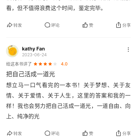
第二十二章 有钱无罪，没钱有罪
看，但不值得浪费这个时间，鉴定完毕。
第二十三章 心怀鬼胎
转发
评论
赞
分享
第二十四章 简单的手段
kathy Fan
第二十五章 旧时光的重现
2023-06-24
给这本书评了
4.0
第二十六章 除夕的分别
把自己活成一道光
第二十七章 一直很愤怒
想立马一口气看完的一本书！关于梦想、关于友
情、关于爱情、关于人生，这里的答案和我的一
第二十八章 再见，北京
样！我也会努力把自己活成一道光，一道自由、向
第二十九章 老家的生活
上、纯净的光
第三十章 幸福人生是幻觉
转发
评论
赞
分享