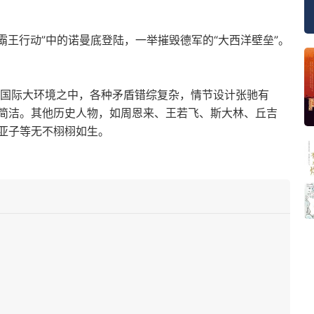
“霸王行动”中的诺曼底登陆，一举摧毁德军的“大西洋壁垒”。
在国际大环境之中，各种矛盾错综复杂，情节设计张驰有
简洁。其他历史人物，如周恩来、王若飞、斯大林、丘吉
亚子等无不栩栩如生。