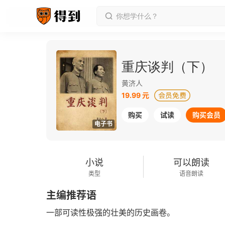
重庆谈判（下）
黄济人
19.99 元
购买
试读
购买会员
电子书
小说
可以朗读
类型
语音朗读
主编推荐语
一部可读性极强的壮美的历史画卷。