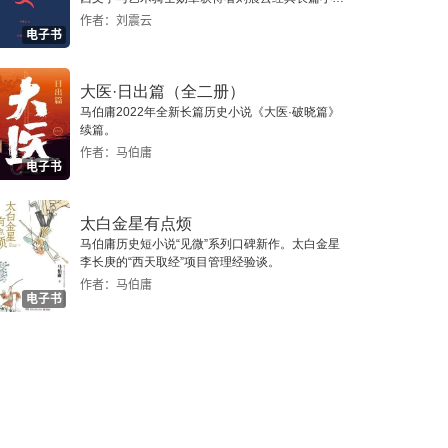
说。
作者：刘震云
电子书
大医·日出篇（全二册）
马伯庸2022年全新长篇历史小说《大医·破晓篇》
续篇。
作者：马伯庸
电子书
太白金星有点烦
马伯庸历史短小说“见微”系列口碑新作。太白金星
李长庚的“西天取经”项目管理经验谈。
作者：马伯庸
电子书