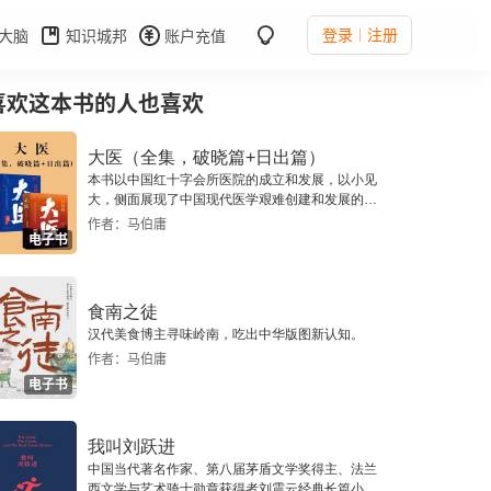
登录
注册
大脑
知识城邦
账户充值
喜欢这本书的人也喜欢
大医（全集，破晓篇+日出篇）
本书以中国红十字会所医院的成立和发展，以小见
大，侧面展现了中国现代医学艰难创建和发展的过
程，以及筚路蓝缕、救民为国的艰难与曲折。
作者：马伯庸
电子书
食南之徒
汉代美食博主寻味岭南，吃出中华版图新认知。
作者：马伯庸
电子书
我叫刘跃进
中国当代著名作家、第八届茅盾文学奖得主、法兰
西文学与艺术骑士勋章获得者刘震云经典长篇小