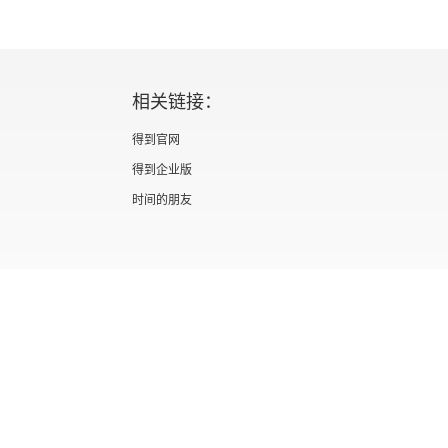
相关链接：
得到官网
得到企业版
时间的朋友
证 新出发京零字第海200073号
广播电视节目制作经营许可证 （京）字第012
信息网络传播视听节目许可证 0110567
隐私政策
知识产权声明
京ICP备05039090号-10
京公网安备 1101050
北京优视米网络科技有限公司
Copyright © 2022 All rights reserved