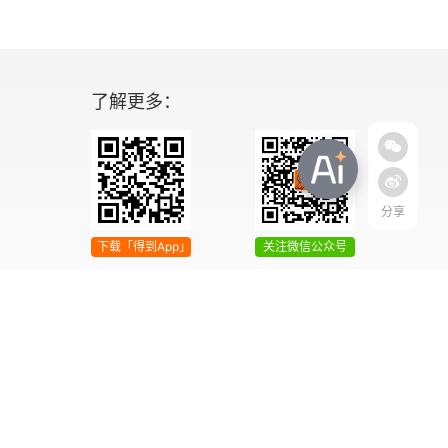
了解更多：
分享
下载「得到App」
关注微信公众号
04号
增值电信业务经营许可证 京ICP证090644号
2042303号