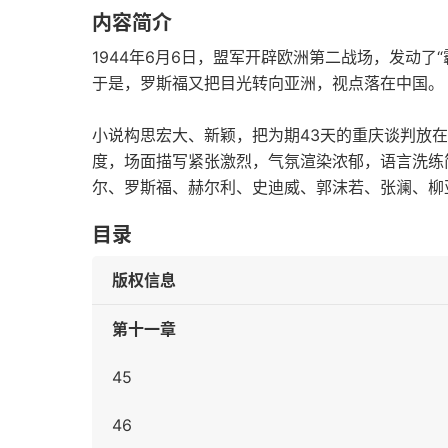
内容简介
1944年6月6日，盟军开辟欧洲第二战场，发动了
于是，罗斯福又把目光转向亚洲，视点落在中国。
小说构思宏大、新颖，把为期43天的重庆谈判放
度，场面描写紧张激烈，气氛渲染浓郁，语言洗练
尔、罗斯福、赫尔利、史迪威、郭沫若、张澜、柳
目录
版权信息
第十一章
45
46