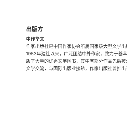
54
55
出版方
56
中作华文
第十四章
作家出版社是中国作家协会所属国家级大型文学出
1953年建社以来，广泛团结中外作家，致力于荟
57
版了大量的优秀文学图书，其中有部分作品先后被
文学交流，与国际出版业接轨，作家出版社曾推出
58
59
60
第十五章
61