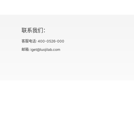
62
63
联系我们：
客服电话: 400-0526-000
64
邮箱: iget@luojilab.com
第十六章
65
66
67
社会信用代码 91110108662186561M
出版物经营许可
用户协议
68
第十七章