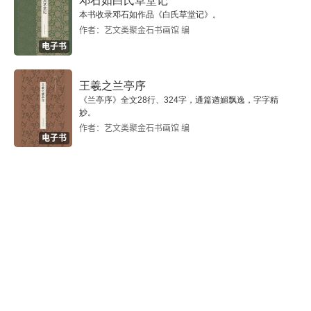
邓石如白氏草堂记
本书收录邓石如作品《白氏草堂记》。
2.9.3 主题职业装
作者：艺文类聚金石书画馆 编
电子书
2.10 搞笑的服装
王羲之兰亭序
第3章 找些道具来拍摄
《兰亭序》全文28行、324字，通篇遒媚飘逸，字字精
妙。
3.1 用家居物品做道具
作者：艺文类聚金石书画馆 编
电子书
3.2 用泡泡做道具
3.3 食物是很好的道具
3.4 宠物也可以当“道具”
3.5 父母也可以当“道具”
3.6 儿童玩具做道具