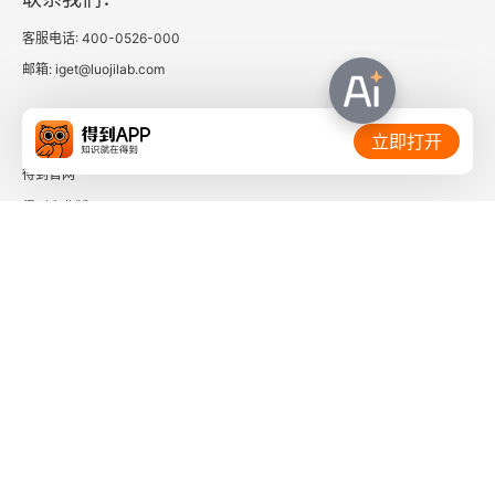
4.3.3 1岁左右会爬会走的宝宝
客服电话: 400-0526-000
4.3.4 1～3岁的幼儿
邮箱: iget@luojilab.com
4.3.5 5岁左右的学龄前儿童
相关链接：
立即打开
4.3.6 7～12岁的孩子
得到官网
得到企业版
4.4 不同心理特点孩子的引导方式
时间的朋友
4.4.1 慢热型
了解更多：
4.4.2 爱摆姿势型
4.4.3 难相处型
4.4.4 霸道型
下载「得到App」
关注微信公众号
4.4.5 顽皮型