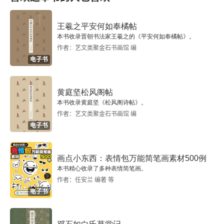
2.4.3 T恤配条短裙
王羲之平安何如奉橘帖
2.5 根据色彩搭配服装
本书收录晋朝书法家王羲之的《平安何如奉橘帖》。
作者：艺文类聚金石书画馆 编
2.5.1 用对比色搭配服装
电子书
2.5.2 用和谐色搭配服装
黄庭坚松风阁帖
2.6 用大人的衣服拍摄小大人
本书收录黄庭坚《松风阁诗帖》。
作者：艺文类聚金石书画馆 编
2.7 不用自己搭配，童装店有现成的
电子书
2.8 通过服装和造型表达对孩子的期许
画点小东西：表情包万能简笔画素材500例
本书精心收录了多种表情简笔画。
2.9 拍摄主题服装
作者：任安兰 编著 等
电子书
2.9.1 拍几张裸照？
2.9.2 泳装