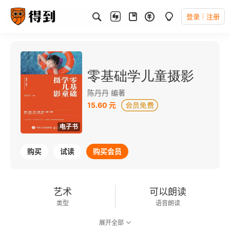
登录
注册
零基础学儿童摄影
陈丹丹 编著
15.60 元
电子书
购买
试读
购买会员
艺术
可以朗读
类型
语音朗读
展开全部
41千字
2018-01-01