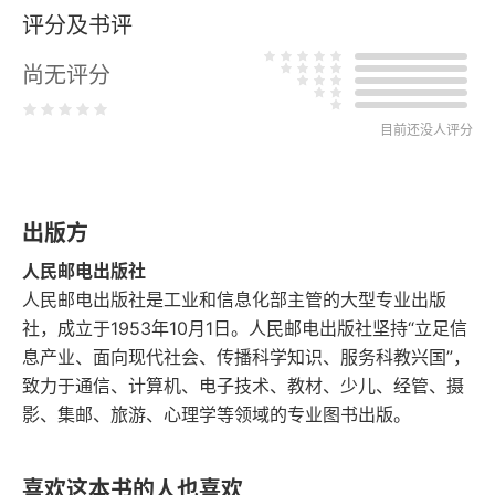
评分及书评
2.1 孩子的服装很重要
尚无评分
2.2 选择适合孩子的服装
2.3 男孩的服装选择
目前还没人评分
2.3.1 衬衫搭配背带裤
出版方
2.3.2 T恤搭配牛仔裤
人民邮电出版社
2.3.3 戴个眼镜试试
人民邮电出版社是工业和信息化部主管的大型专业出版
社，成立于1953年10月1日。人民邮电出版社坚持“立足信
2.4 女孩的服装选择
息产业、面向现代社会、传播科学知识、服务科教兴国”，
致力于通信、计算机、电子技术、教材、少儿、经管、摄
2.4.1 来条小裙子
影、集邮、旅游、心理学等领域的专业图书出版。
2.4.2 活力四射运动装
喜欢这本书的人也喜欢