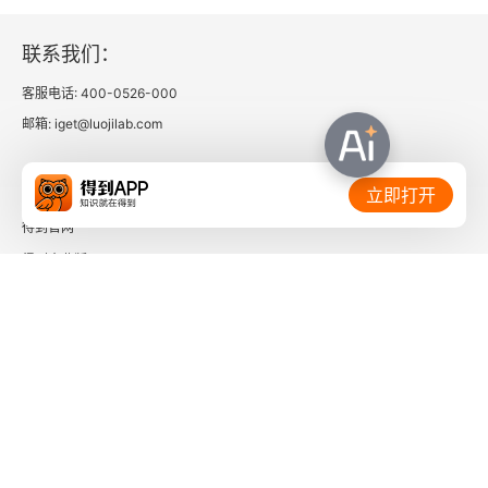
5. 对机器的直接攻击
联系我们：
6. 浪漫主义者与功利主义者
客服电话: 400-0526-000
邮箱: iget@luojilab.com
7. 往昔崇拜
8. 回归自然
相关链接：
立即打开
得到官网
9. 有机与机械之两极
得到企业版
10. 体育与“财富女神”
时间的朋友
11. 死亡崇拜
了解更多：
12. 小型减震器
13. 抵抗与适应