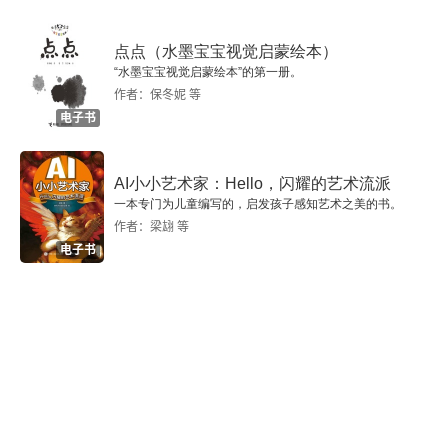
戕害也在所不惜。采矿这一曾被视为不人道的职
第五章 新技术阶段
业，在工业时代却成为了主导性的产业。采矿业的
1. 新技术的开端
点点（水墨宝宝视觉启蒙绘本）
方法和理念逐渐成为西方发展工业的主导模式，并
“水墨宝宝视觉启蒙绘本”的第一册。
作者：保冬妮 等
2. 科学的重要性
为早期资本主义奠定了剥削的基本模式。对黄金、
电子书
煤铁、石油等矿藏的开采狂潮一直伴随着现代国家
3. 新能源
的发展。这种不计后果、快速致富的观念也扩散到
AI小小艺术家：Hello，闪耀的艺术流派
4. 无产阶级的失所
了整个社会，诸如股票投机和房地产开发等现象背
一本专门为儿童编写的，启发孩子感知艺术之美的书。
作者：梁翃 等
后，都隐藏着同样的观念。不仅如此，机器还带来
5. 新技术材料
电子书
了一种秩序意志和权力意志。它给人强加了一种集
6. 动力与机动性
体努力的必要性，以及一种由时间支配的内在纪律
7. 通信的悖论
性。人类依靠机器摆脱了自然界的控制，却又接受
了相应的社会控制。这种控制之深，以至于一个抱
8. 新型永久记录
怨很忙的城市白领，在真正有时间可支配时，往往
9. 光与生命
不知道如何利用自己的自由。从这个角度来说，一