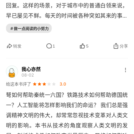
9. 玛尔斯与维纳斯
回复。这样的场景，对于城市中的普通白领来说，
预测性，也可能导致人的异化、权力的集中和社会
10. 消费拉动与生产驱动
早已屡见不鲜。每天的时间被各种突如其来的事务
不平等。巨机器体系造成了一种 “无目的物质至上
打断，切割成无数零碎的片段，让人在不知不觉中
主义”。在机器社会里，普通人的精神是什么状态
# 做一点阅读的小努力
第三章 始技术阶段
感到莫名的烦躁。每当手机响起，心中便不由得一
呢？⼈们牺牲了大量的时间和日常的快乐，只追逐
1. 技术的融合
惊，更不用说进行连续深入的思考了。这个现代场
转发
1
5
分享
更多、更丰富的物质，认为生活的幸福与拥有的汽
景典型地揭示了一个矛盾：人类发明技术原本是为
2. 技术复合体
车、浴缸和其他机械制品的数量是正相关的。人们
了便利生活，但最终却发现自己被技术无情地改变
不再追求满足基本物质需求，⽽是无限拥有奢侈
我心亦然
3. 新动力源
08-02
甚至主宰。早在芒福德撰写《技术与文明》的那个
品。芒福德观察说，机器体系带来的这种想法不再
给这本书评了
3.0
4. 树干、木板和圆材
年代，虽然手机、网络等现代通讯工具还未出现，
局限于某⼀阶层，它实际上已经扩散到了社会的每
弩如何帮助秦统一六国？铁路技术如何帮助德国统
但他已经深刻地把握到了时代的变迁和文化的走
个阶层之中。这带来的显著的风险就是：无目的物
5. 透过明亮的玻璃
一？人工智能将怎样影响我们的命运？ 我们总是强
向。他指出，以电话为代表的即时交流往往带有狭
质至上主义导致社会上充斥着大量琐碎的物质产
调精神文明的伟大，却常常忽视技术变革对人类文
6. 玻璃与自我
隘和琐碎的特性，使得个人的精力和注意力不再由
品。在一个社会中，有些人身体不舒服需要拐杖，
明的影响。本书从技术的角度观察人类文明的发
自己控制，而是时常受到陌生人自私的打扰或支
7. 基本发明
这很正常。但如果认为一个需要拐杖的社会比一个