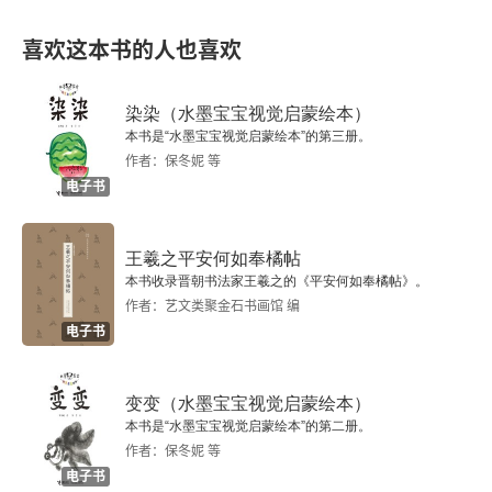
把双刃剑，它不仅仅只是技术而已，更深深地改变
8. 生活的贫乏
甚至强制了人类自己。从一开始，与其说是人让机
喜欢这本书的人也喜欢
9. 进步的信条
器为自己服务，不如说是人要去适应机器的抽象逻
染染（水墨宝宝视觉启蒙绘本）
辑。这种机器文明的序幕是一种机械的时间概念，
10. 生存竞争
本书是“水墨宝宝视觉启蒙绘本”的第三册。
时间被精确地测定到秒，人的生活步调也受到了时
作者：保冬妮 等
11. 阶级与民族
电子书
钟滴答作响的节奏控制。在追求数量的机器文明
中，人们狂热地追求着巨大的规模，以至于机器成
12. 混乱帝国
王羲之平安何如奉橘帖
为了一种宗教，无需证明其有用与否。这种理念的
13. 动力与时间
本书收录晋朝书法家王羲之的《平安何如奉橘帖》。
最好体现就是一种顽强乐观的 “进步” 信念，认为人
作者：艺文类聚金石书画馆 编
电子书
14. 审美补偿
类可以无限地自我改善。对机器和大工业生产的憧
憬使人们相信，有生命力的机器比无生命力的有机
15. 机器的成就
变变（水墨宝宝视觉启蒙绘本）
体更好。于是，人们无情地开发矿藏，用机器的巨
本书是“水墨宝宝视觉启蒙绘本”的第二册。
16. 古技术之旅
作者：保冬妮 等
大力量来榨取大自然，对动植物乃至人的生命力的
电子书