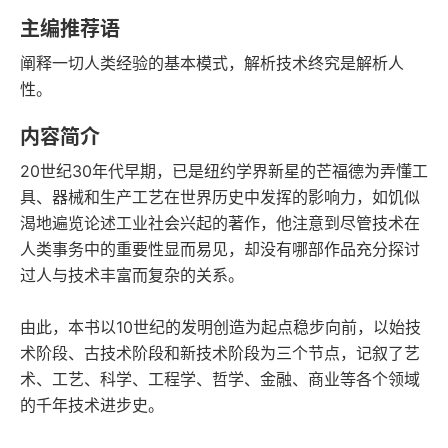
豆瓣评分
语音朗读
主编推荐语
334千字
2025-01-01
阐释一切人类经验的基本模式，解析技术终究是解析人
字数
发行日期
性。
内容简介
20世纪30年代早期，已是纽约学界新星的芒福德为弄懂工
具、器械和生产工艺在世界历史中发挥的影响力，如饥似
渴地遍览论述工业社会兴起的著作，他注意到尽管技术在
人类事务中的重要性显而易见，却没有哪部作品充分探讨
过人与技术丰富而复杂的关系。
由此，本书以10世纪的发明创造为起点稳步向前，以始技
术阶段、古技术阶段和新技术阶段为三个节点，记叙了艺
术、工艺、科学、工程学、哲学、金融、商业等各个领域
的千年技术进步史。