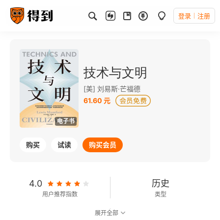
登录
注册
技术与文明
[美] 刘易斯·芒福德
61.60 元
电子书
购买
试读
购买会员
4.0
历史
用户推荐指数
类型
展开全部
8.4
可以朗读