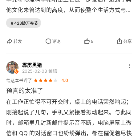
第二章 推动机械化的力量
他文化未曾达到的高度，从而使整个生活方式与机
1. 技术概览
器的步调和能力相适应，产生了一种机器文明。芒
# 423破万卷节
福德提出了一个有趣的概念：“巨机器”。我们通常
2. 《矿冶全书》
将 “机器” 理解为由钢铁和齿轮组成的物理装置，芒
转发
评论
5
分享
3. 采矿与现代资本主义
福德则独具只眼，他说当埃及人开始建造像金字塔
这样宏大的工程时，巨机器就已经出现了。建造金
4. 原始工程师
霹雳黑猪
2025-02-03 编辑
字塔，需要一个高度复杂的官僚系统，包括监工、
5. 从猎兽到猎人
给这本书评了
4.0
劳工、后勤人员、工程师和验收人员等。这种系统
预言的太准了
要求明确的责任分工，确保每个人都承担特定的任
6. 战争与发明
在工作正忙得不可开交时，桌上的电话突然响起；
务，像齿轮一样紧密配合。金字塔不仅是一个建筑
7. 大规模军工生产
刚接起说了几句，手机又紧接着振动起来。与此同
奇迹，它还象征了权力和官僚体制的安排模式。机
时，邮箱里几封新邮件提示音不断，电脑屏幕上微
8. 操练与退化
器不但带来特定的功能，它还带来了一种 “中性” 的
信和 
QQ 
的对话窗口也纷纷弹出，都在催促着尽快
秩序，既能带来生产力和效率的提升及稳定性和可