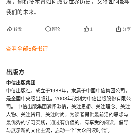
展，剖析技术曾如何改变世界历史，又将如何影响
配。这种实时通信造成的时间断断续续和频繁打
健康社会更好，那就是匪夷所思的。那如何在机器
8. 弱点与优势
我们的未来。
扰，让人们接受的外界信息异常强烈，远远超过了
社会中保持平衡呢，按照人文主义者倡导就是：回
他们的处理能力，导致人的内心越来越弱，只能被
第四章 古技术阶段
归自然、回归土地，他们的尝试为技术的突进提供
转发
评论
1
分享
动应对。作者的这些观点，在如今听起来依然令人
了必要的阻力，起到了某种平衡作用。就像开车时
1. 英国后来居上
感慨万分。如果不了解本书原著出版于 1934 年，
踩刹车的目的并不是阻止前行，而是提供必要的阻
查看全部5条书评
2. 新野蛮状态
很多现代读者可能会误以为它是一位当代思想家刚
力，以确保安全到达终点。人文主义者并不守旧，
写成的新作。因为作者的观察仍然极具洞见，似乎
他们只是更习惯从更久的过去和更远的未来审视当
3. 煤炭资本主义
出版方
并未受到时间的冲刷。他对技术与文明关系的思
下生活。
中信出版集团
4. 蒸汽机
考，中国人近年来才逐渐能够体会。如果此书早二
中信出版社，成立于1988年，隶属于中国中信集团公司，
三十年引进，国人或许还难以深切地理解。贯穿全
是全国中央级出版社。2008年改制为中信出版股份有限公
5. 血与铁
司。 中信出版集团满怀激情，关注思想、关注理念、关注
书的是一种对工业文明的深刻反省。作者认为，虽
6. 对环境的破坏
人物、关注资讯、关注时尚，为读者提供最前沿的思想与
然人类发明了机器，带来了一定程度的社会进步，
最优秀的学习实践，通过有价值的、有享受的阅读，倡导
7. 工人的潦倒
但这并不仅仅是文明进步那么简单。技术其实是一
与展示新的文化主流，启动一个“大众阅读时代”。