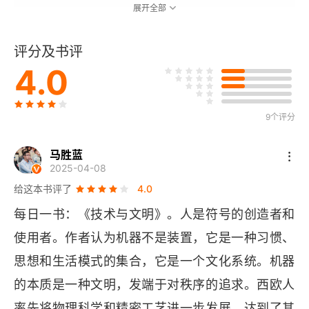
展开全部
3. 空间、距离和运动
评分及书评
4. 资本主义的影响
4.0
5. 从寓言到事实
9个评分
6. 泛灵论的障碍
7. 途经魔法之路
马胜蓝
2025-04-08
8. 社会的严格管理
给这本书评了
4.0
每日一书：《技术与文明》。人是符号的创造者和
9. 机械宇宙
使用者。作者认为机器不是装置，它是一种习惯、
10. 发明的义务
思想和生活模式的集合，它是一个文化系统。机器
的本质是一种文明，发端于对秩序的追求。西欧人
11. 切实的预期
率先将物理科学和精密工艺进一步发展，达到了其