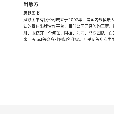
出版方
颛顼 降服黄水怪的黑帝
磨铁图书
帝喾 子女众多的黄帝后裔
磨铁图书有限公司成立于2007年，是国内规模
认的最佳出版合作平台，目前公司已经签约王蒙、
祝融 教人类用石头取火
月、张德芬、今何在、阿桂、刘同、马东团队、白
米、Priest等众多业内知名作家。几乎涵盖所有
祝融 火神助汤王灭夏
句芒 掌管春天的神
蓐收 掌管秋天的神
禺强 身兼数职的天神
蚩尤 八脚大王
应龙 无人能敌的战神