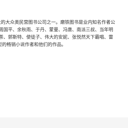
最大的大众类民营图书公司之一。磨铁图书是业内知名作者公
周国平、余秋雨、于丹、蒙曼、冯唐、南派三叔、当年明
茶、郭斯特、使徒子、伟大的安妮、张悦然天下霸唱、雷
类型的畅销小说作者和他们的作品。