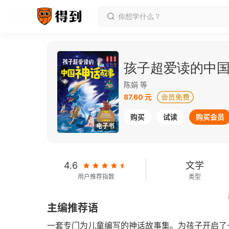
孩子超爱读的中
陈娟 等
87.60 元
购买
试读
购买会员
电子书
4.6
文学
用户推荐指数
类型
2022-08-01
主编推荐语
发行日期
一套专门为儿童编写的神话故事集。为孩子开启了