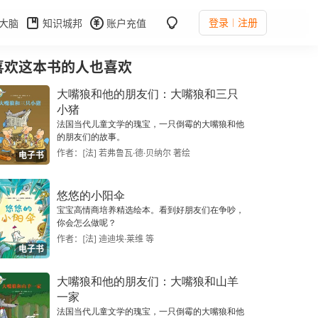
登录
注册
大脑
知识城邦
账户充值
喜欢这本书的人也喜欢
大嘴狼和他的朋友们：大嘴狼和三只
小猪
法国当代儿童文学的瑰宝，一只倒霉的大嘴狼和他
的朋友们的故事。
作者：[法] 若弗鲁瓦·德·贝纳尔 著绘
电子书
悠悠的小阳伞
宝宝高情商培养精选绘本。看到好朋友们在争吵，
你会怎么做呢？
作者：[法] 迪迪埃·莱维 等
电子书
大嘴狼和他的朋友们：大嘴狼和山羊
一家
法国当代儿童文学的瑰宝，一只倒霉的大嘴狼和他