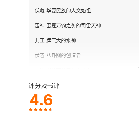
伏羲 华夏民族的人文始祖
雷神 雷霆万钧之势的司雷天神
共工 脾气大的水神
伏羲 八卦图的创造者
女娲 用神石补天的大地之母
瑶池金母 法力无边的女神
评分及书评
4.6
黄帝 乘龙升天的华夏始祖
神农 敢于尝百草的炎帝
昌意 用葫芦流水比试的继承人