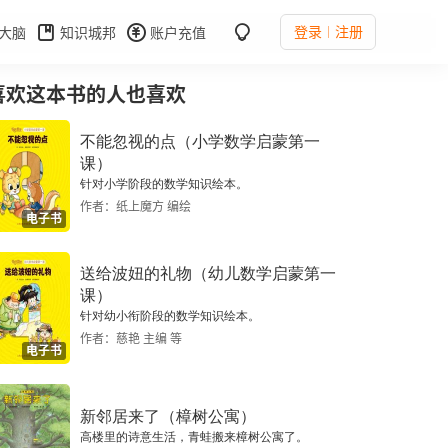
登录
注册
大脑
知识城邦
账户充值
喜欢这本书的人也喜欢
不能忽视的点（小学数学启蒙第一
课）
针对小学阶段的数学知识绘本。
作者：纸上魔方 编绘
电子书
送给波妞的礼物（幼儿数学启蒙第一
课）
针对幼小衔阶段的数学知识绘本。
作者：慈艳 主编 等
电子书
新邻居来了（樟树公寓）
高楼里的诗意生活，青蛙搬来樟树公寓了。