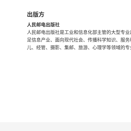
第三节 幼儿记忆的发展
出版方
本章思考与实训
人民邮电出版社
人民邮电出版社是工业和信息化部主管的大型专业出版
第五章 幼儿的想象
足信息产业、面向现代社会、传播科学知识、服务
儿、经管、摄影、集邮、旅游、心理学等领域的专
第一节 想象概述
第二节 幼儿想象的发展
第三节 幼儿想象的培养
本章思考与实训
第六章 幼儿的言语
第一节 言语概述