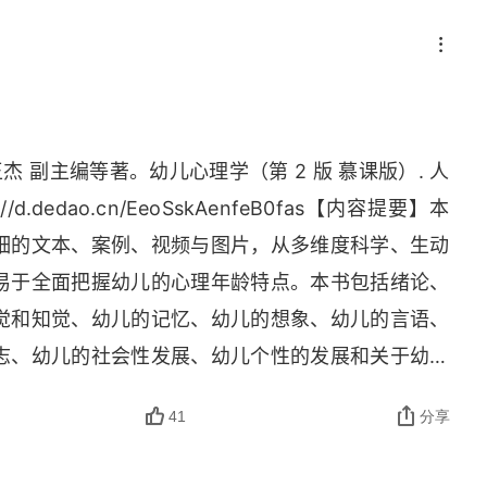
 副主编等著。幼儿心理学（第 2 版 慕课版）. 人
://
d
.
dedao
.
cn
/
EeoSskAenfeB
0
fas
【内容提要】本
细的文本、案例、视频与图片，从多维度科学、生动
易于全面把握幼儿的心理年龄特点。本书包括绪论、
觉和知觉、幼儿的记忆、幼儿的想象、幼儿的言语、
志、幼儿的社会性发展、幼儿个性的发展和关于幼儿
41
分享