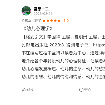
第三章 幼儿的感觉和知觉
常想一二
2023-02-21
第一节 感觉和知觉概述
给这本书评了
5.0
《幼儿心理学》
第二节 幼儿感觉和知觉的发展
【格式引文】李国祥 主编，夏明娟 主编，王杰
第三节 感觉和知觉规律在幼儿活动中的应用
民邮电出版社.2023:3. 得到电子书：
https
书在编写过程中坚持以读者为中心，通过详
第四节 幼儿观察力的发展及培养
地介绍各个年龄段幼儿的心理特征，让读者
本章思考与实训
幼儿心理发展概述、幼儿的注意、幼儿的感
第四章 幼儿的记忆
幼儿的思维、幼儿的情绪和情感、幼儿的意
心理发展的几种主要理论观点。
第一节 记忆概述
转发
评论
第二节 记忆过程