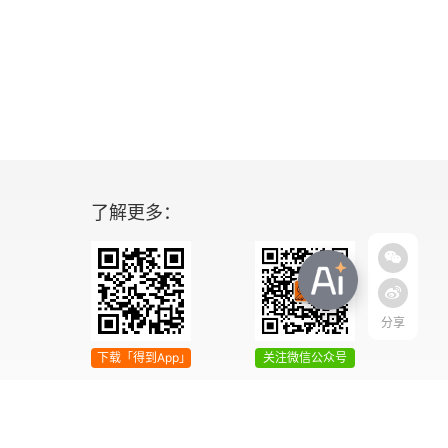
了解更多：
分享
下载「得到App」
关注微信公众号
04号
增值电信业务经营许可证 京ICP证090644号