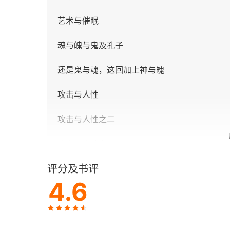
艺术与催眠
魂与魄与鬼及孔子
还是鬼与魂，这回加上神与魄
攻击与人性
攻击与人性之二
攻击与人性之三
评分及书评
足球与世界大战
4.6
跟着感觉走？
艺术与情商