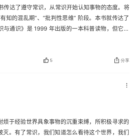
本书传达了遵守常识，从常识开始认知事物的态度。将
“有知的混乱期”、“批判性思维” 阶段。本书就传达了
与通识》是 1999 年出版的一本科普读物，但它的
首先，本书传达了遵守常识，从常识开始认知事物的
阶段是 “无知的确定期”，就是学到什么就信什么。
识上的相对主义。第三个阶段，是 “批判性思维” 阶
5
分享
的思想风度。然后，对于人类大脑的结构和进化，你
，除了病人，还有一匹马，一条鳄鱼。” 我们对爱情
脑的情绪中枢和各种化学物质的共同作用。文艺对人
成共振。而艺术创作热情，来自生物本能中的攻击热
生物本能的机制。
耐烦于经验世界具象事物的沉重束缚，所积极寻求的
破灭。有了常识，我们知道怎么看待这个世界，我们