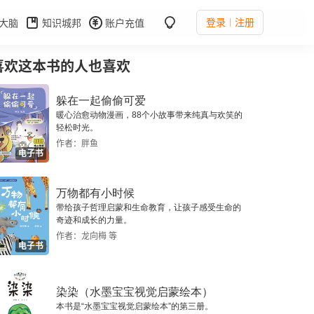
登录
注册
大脑
知识城邦
账户充值
喜欢这本书的人也喜欢
躲在一起偷偷可爱
暖心治愈动物漫画，88个小故事带来纯真与欢笑的
轻松时光。
作者：胖鱼
电子书
万物都有小时候
带给孩子哲理启蒙和生命教育，让孩子感受生命的
奇迹和成长的力量。
作者：龙向梅 等
电子书
染染（水墨宝宝视觉启蒙绘本）
本书是“水墨宝宝视觉启蒙绘本”的第三册。