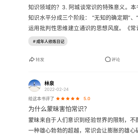
伴读／清明世界·朗朗乾坤
知识领域的？3. 阿城谈常识的特殊意义。
知识水平分成三个阶段： “无知的确定期”、
运用批判性思维建立通识的思想风度。《常识
意义，又远远大于一般的科普或文艺批评。
# 成年人修炼日记
态度。知识水平，可以分成三个阶段：第一个
第二个阶段是 “有知的混乱期”，是一种知
转发
评论
段。本书就传达了运用批判性思维建立通识
可以记住这么一句话：“躺在精神科沙发上的
林泉
2022-02-24
的美好体验，来自鳄鱼脑的性行为中枢、马
给这本书评了
5.0
的感染作用，就是刺激这些脑活动，或者形
为什么蒙昧害怕常识？
情。文化的形成，就是人类社会建立的抑制
蒙昧来自于人们意识到经验世界的限制，不
一种雄心勃勃的超越，常识会让膨胀的雄心