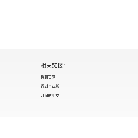
相关链接：
得到官网
得到企业版
时间的朋友
证 新出发京零字第海200073号
广播电视节目制作经营许可证 （京）字第012