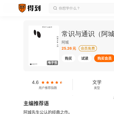
常识与通识（阿
阿城
25.26 元
购买
试读
购买会员
电子书
4.6
文学
用户推荐指数
类型
148千字
2016-03-01
主编推荐语
字数
发行日期
阿城先生公认的经典之作。