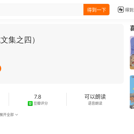
得到一下
得到
城文集之四）
7.8
可以朗读
豆瓣评分
语音朗读
展开全部