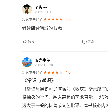
再见篇
丫头~~
2024-01-16
辑二
给这本书评了
5.0
📚
继续阅读阿城的书
与周勤如对谈
与姜文对谈
转发
评论
与孙晓云对谈
阳光牛仔
与倪军对谈
2022-03-06
给这本书评了
4.0
与洪晃对谈
《常识与通识》
与马延红、刘小东对谈
《常识与通识》是阿城为《收获》杂志所写
将抽象的学问，融入高超的艺术直觉，以舒
附录
远大于一般的科普或文艺批评。本书核心内容：