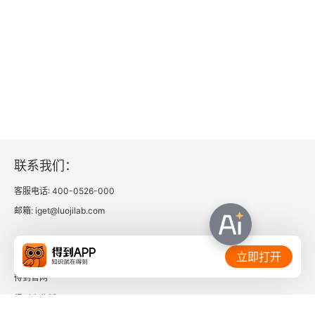
5.2.2 更新
5.3 K均值算法的初始化
5.3.1 随机K均值初始化
5.3.2 K均值算法的Forgy初始化
5.4 本章小结
联系我们：
客服电话: 400-0526-000
第6章 误差计算
邮箱: iget@luojilab.com
6.1 方差和误差
相关链接：
立即打开
6.2 均方根误差
得到官网
6.3 均方误差
得到企业版