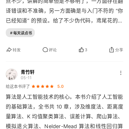
点不少，讲解的简单但是不够明了，一方面存在翻
1.4 理解训练过程
译错误和不准确，另一方面确是与入门不符的 “你
1.4.1 评估成果
已经知道” 的预设。给了不少伪代码，鸢尾花的例
子真心不太喜欢。再有就是，基本上代码例子都是
1.4.2 批量学习和在线学习
# 每天读点书
一扫而过，也得预设你很熟悉代码。所以扫一扫可
1.4.3 监督学习和非监督学习
以，别死磕浪费时间（我就有点耗时间了）。《啊
转发
评论
3
分享
哈！算法》这本书不错 可惜还没有电子书。
1.4.4 随机学习和确定学习
青竹轩
1.5 本章小结
05-11
给这本书评了
5.0
第2章 数据归一化
算法是人工智能技术的核心。本书介绍了人工智能
2.1 计量尺度
的基础算法，全书共 10 章，涉及维度法、距离度
量算法、
2.1.1 定性观测值
K 
均值聚类算法、误差计算、爬山算法、
模拟退火算法、
Nelder
-
Mead 
算法和线性回归算