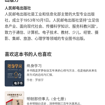
出版方
人民邮电出版社
2.3.3 理解等边编码法
人民邮电出版社是工业和信息化部主管的大型专业出版
2.3.4 等边编码法的实现
社，成立于1953年10月1日。人民邮电出版社坚持“立足信
息产业、面向现代社会、传播科学知识、服务科教兴国”，
2.4 本章小结
致力于通信、计算机、电子技术、教材、少儿、经管、摄
影、集邮、旅游、心理学等领域的专业图书出版。
第3章 距离度量
3.1 理解向量
喜欢这本书的人也喜欢
3.2 计算向量距离
终身学习
本书既是罗胖创业五年来的心得与方法，也是他的未来生
存方式的总结与汇报。
3.2.1 欧氏距离
作者：罗振宇
电子书
3.2.2 曼哈顿距离
3.2.3 切比雪夫距离
明朝那些事儿（全七册）
全本明朝白话史，演绎明朝三百年兴衰风云。