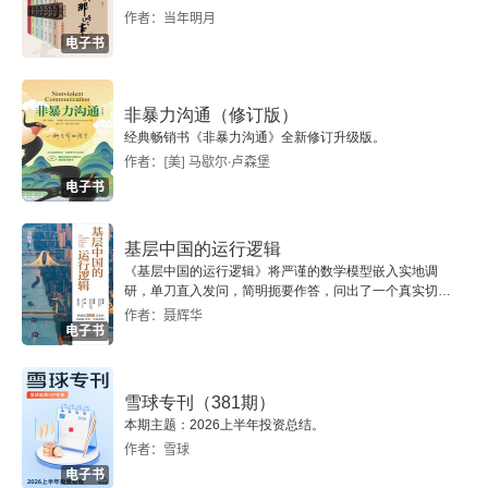
作者：当年明月
3.3 光学字符识别
电子书
3.4 本章小结
非暴力沟通（修订版）
第4章 随机数生成
经典畅销书《非暴力沟通》全新修订升级版。
作者：[美] 马歇尔·卢森堡
4.1 伪随机数生成算法的概念
电子书
4.2 随机数分布类型
基层中国的运行逻辑
《基层中国的运行逻辑》将严谨的数学模型嵌入实地调
4.3 轮盘模拟法
研，单刀直入发问，简明扼要作答，问出了一个真实切近
的基层中国。
作者：聂辉华
电子书
4.4 伪随机数生成算法
4.4.1 线性同余生成法
雪球专刊（381期）
本期主题：2026上半年投资总结。
4.4.2 进位乘数法
作者：雪球
电子书