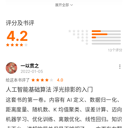
展开全部
1.2.1 数据分类
评分及书评
1.2.2 回归分析
4.2
1.2.3 聚类问题
13个评分
1.2.4 时序问题
1.3 对输入/输出建模
一以贯之
2022-01-05
1.3.1 一个简单的例子
给这本书评了
4.0
人工智能基础算法 浮光掠影的入门
1.3.2 燃油效率
这套书的第一卷。内容有 
AI 
定义、数据归一化、
1.3.3 向算法传入图像
距离度量、随机数、
K 
均值聚类、误差计算、迈向
机器学习、优化训练、离散优化、线性回归。知识
1.3.4 金融算法