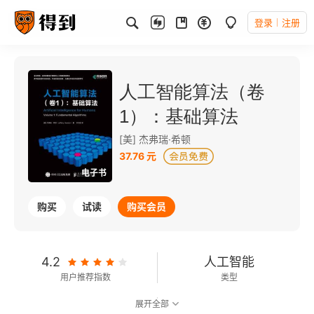
登录
注册
人工智能算法（卷
1）：基础算法
[美] 杰弗瑞·希顿
37.76 元
电子书
购买
试读
购买会员
4.2
人工智能
用户推荐指数
类型
展开全部
7.4
可以朗读