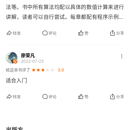
2.1.2 定量观测值
法等。书中所有算法均配以具体的数值计算来进行
2.2 观测值归一化
讲解，读者可以自行尝试。每章都配有程序示例，
GitHub 
上有多种语言版本的示例代码可供下载。
2.2.1 名义量归一化
转发
评论
赞
分享
2.2.2 顺序量归一化
廖荣凡
2.2.3 顺序量解归一化
2022-07-23
给这本书评了
3.0
2.2.4 数字量归一化
适合入门
2.2.5 数字量解归一化
转发
评论
赞
分享
2.3 其他归一化方法
2.3.1 倒数归一化
2.3.2 倒数解归一化