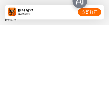
相关链接：
立即打开
得到官网
得到企业版
时间的朋友
了解更多：
下载「得到App」
关注微信公众号
社会信用代码 91110108662186561M
出版物经营许可证 新出发京零字第海200073号