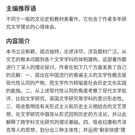
语音朗读
字数
主编推荐语
2010-05-01
不同于一般的文论史和教材类著作，它包含了作者多年研
发行日期
究文学理论的心得体会。
内容简介
本书立论新颖，观点独特，论述详尽，涉及题材广泛。从
文艺的根本问题到各个文学学科的体制建构，这部著作都
进行了深入的理论探讨。作者在如下几个方面发表了自己
的见解：一、提出在中国流行的普遍主义的文学性概念是
现代性认同的产物，而文学作为转喻是社会历史文化实践
的能指。二、从上述现代性认同的角度考察了现代文学批
评、比较文学研究、英国文学研究等学科的意识形态性。
三、吸收詹明信有关形式主义和历史主义相结合的文艺思
想，在文学研究中倡导从形式回到历史的方法论，并以此
解释了跨学科文化研究的理论基础。四、吸收拉康和齐泽
克等人的思想，划分出三种主体性；并运用“剩余快感”理