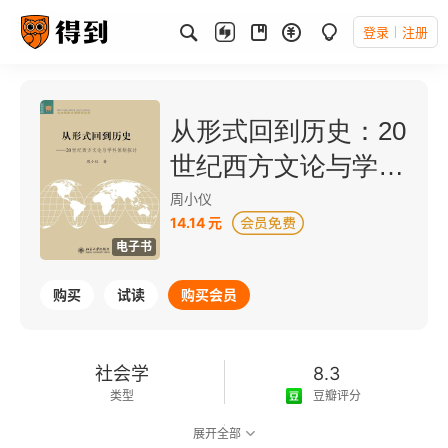
登录
注册
从形式回到历史：20
世纪西方文论与学科
体制探讨
周小仪
14.14 元
电子书
购买
试读
购买会员
社会学
8.3
类型
豆瓣评分
展开全部
可以朗读
211千字