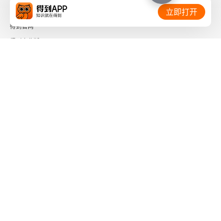
相关链接：
二、再制造共性关键技术
立即打开
得到官网
三、再制造未来重点发展技术
得到企业版
参考文献
时间的朋友
第三篇 企业篇
了解更多：
第10章 源泰伟业汽车零部件有限公司
一、企业基本情况
二、企业创新发展做法
下载「得到App」
关注微信公众号
三、主要经验总结
社会信用代码 91110108662186561M
四、本领域行业产业展望
出版物经营许可证 新出发京零字第海200073号
广播电视节目制作经营许可证 （京）字第01204号