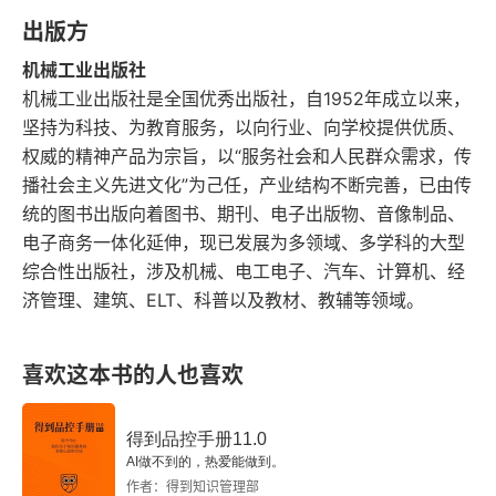
出版方
四、发展展望
机械工业出版社
五、政策诉求和建议
机械工业出版社是全国优秀出版社，自1952年成立以来，
坚持为科技、为教育服务，以向行业、向学校提供优质、
第3章 工程机械再制造发展概况
权威的精神产品为宗旨，以“服务社会和人民群众需求，传
播社会主义先进文化”为己任，产业结构不断完善，已由传
一、行业基本情况
统的图书出版向着图书、期刊、电子出版物、音像制品、
电子商务一体化延伸，现已发展为多领域、多学科的大型
二、行业主要做法
综合性出版社，涉及机械、电工电子、汽车、计算机、经
济管理、建筑、ELT、科普以及教材、教辅等领域。
三、主要经验启示
四、行业发展展望
喜欢这本书的人也喜欢
五、政策诉求和建议
得到品控手册11.0
第4章 盾构机再制造发展概况
AI做不到的，热爱能做到。
作者：得到知识管理部