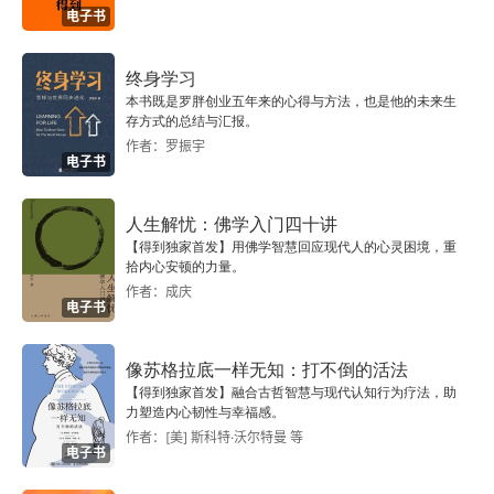
电子书
一、行业的基本情况
二、行业做法
终身学习
本书既是罗胖创业五年来的心得与方法，也是他的未来生
存方式的总结与汇报。
三、发展展望
作者：罗振宇
电子书
四、政策诉求与建议
人生解忧：佛学入门四十讲
第5章 内燃机再制造发展概况
【得到独家首发】用佛学智慧回应现代人的心灵困境，重
拾内心安顿的力量。
一、国内外内燃机再制造产业发展情况
作者：成庆
电子书
二、行业开展的主要工作
像苏格拉底一样无知：打不倒的活法
三、内燃机再制造产业发展展望
【得到独家首发】融合古哲智慧与现代认知行为疗法，助
力塑造内心韧性与幸福感。
作者：[美] 斯科特·沃尔特曼 等
四、政策诉求和建议
电子书