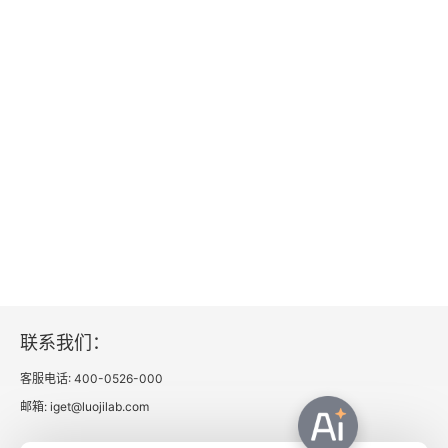
四、开展再制造的政策诉求和建议
第8章 石油天然气装备再制造发展概况
一、行业基本情况
二、再制造案例
三、经验与启示
四、发展展望
五、政策诉求和建议
联系我们：
第9章 再制造产业技术装备发展概况
客服电话: 400-0526-000
邮箱: iget@luojilab.com
一、再制造产业技术的发展概况