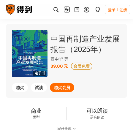
登录
注册
中国再制造产业发展
报告（2025年）
贾中华 等
39.00 元
电子书
购买
试读
购买会员
商业
可以朗读
类型
语音朗读
展开全部
183千字
2025-06-01