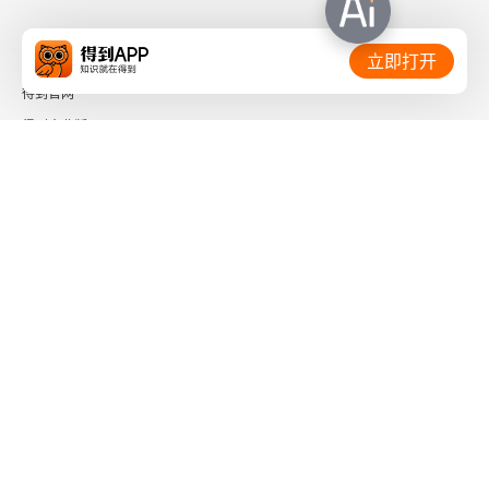
相关链接：
立即打开
得到官网
得到企业版
时间的朋友
了解更多：
下载「得到App」
关注微信公众号
社会信用代码 91110108662186561M
出版物经营许可证 新出发京零字第海200073号