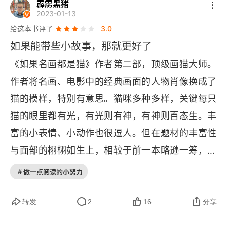
霹雳黑猪
2023-01-13
给这本书评了
3.0
如果能带些小故事，那就更好了
《如果名画都是猫》作者第二部，顶级画猫大师。
作者将名画、电影中的经典画面的人物肖像换成了
猫的模样，特别有意思。猫咪多种多样，关键每只
猫的眼里都有光，有光则有神，有神则百态生。丰
富的小表情、小动作也很逗人。但在题材的丰富性
与面部的栩栩如生上，相较于前一本略逊一筹，整
体三星半。喜欢猫咪画的朋友，推荐《就喜欢你看
# 做一点阅读的小努力
不惯我又干不掉我的样子》搞笑性更强。
转发
2
16
分享