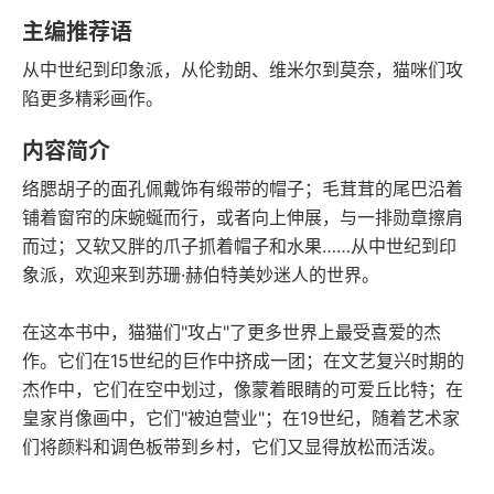
豆瓣评分
语音朗读
主编推荐语
9千字
2021-11-01
从中世纪到印象派，从伦勃朗、维米尔到莫奈，猫咪们攻
字数
发行日期
陷更多精彩画作。
内容简介
络腮胡子的面孔佩戴饰有缎带的帽子；毛茸茸的尾巴沿着
铺着窗帘的床蜿蜒而行，或者向上伸展，与一排勋章擦肩
而过；又软又胖的爪子抓着帽子和水果……从中世纪到印
象派，欢迎来到苏珊·赫伯特美妙迷人的世界。
在这本书中，猫猫们"攻占"了更多世界上最受喜爱的杰
作。它们在15世纪的巨作中挤成一团；在文艺复兴时期的
杰作中，它们在空中划过，像蒙着眼睛的可爱丘比特；在
皇家肖像画中，它们"被迫营业"；在19世纪，随着艺术家
们将颜料和调色板带到乡村，它们又显得放松而活泼。