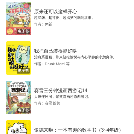
原来还可以这样开心
超温馨、超可爱、超搞笑的脑洞故事。
作者：休新
电子书
我把自己装得挺好哒
治愈系漫画，带来轻松愉悦与内心平静的小憩良伴。
作者：Drunk Momi 等
电子书
赛雷三分钟漫画西游记14
大破连环洞，爆笑漫画还原西游记。
作者：赛雷 绘著
电子书
傲德来啦：一本有趣的数学书（3~4年级）