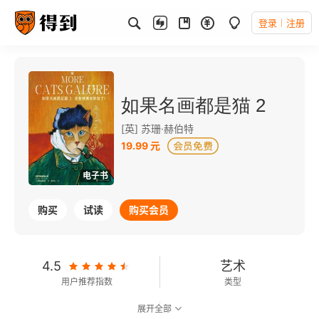
登录
注册
如果名画都是猫 2
[英] 苏珊·赫伯特
19.99 元
电子书
购买
试读
购买会员
4.5
艺术
用户推荐指数
类型
展开全部
7.6
可以朗读