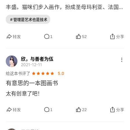
丰盛。猫咪们步入画作，扮成圣母玛利亚、法国国
王或者上帝，但我能看到，依然还是猫爸猫妈们非
# 管理是艺术也是技术
常熟悉的、愠怒勉强的表情。哈哈，欢迎假期有闲
空的同学们，来到猫咪的神圣世家。
转发
1
52
分享
欣，与善者为伍
2021-12-11
给这本书评了
5.0
有意思的一本图画书
太有创意了吧！
转发
1
22
分享