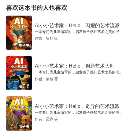
二 考察麦积山、炳灵寺和新疆石窟
喜欢这本书的人也喜欢
三 保护敦煌明珠
AI小小艺术家：Hello，闪耀的艺术流派
一本专门为儿童编写的，启发孩子感知艺术之美的书。
四 大规模的临摹与研究
作者：梁翃 等
电子书
第八章 飞天传友谊
一 敦煌艺术展在日本
AI小小艺术家：Hello，创新艺术大师
一本专门为儿童编写的，启发孩子感知艺术之美的书。
作者：梁翃 等
二 难忘的回忆
电子书
AI小小艺术家：Hello，奇异的艺术流派
一本专门为儿童编写的，启发孩子感知艺术之美的书。
作者：梁翃 等
电子书