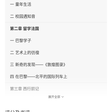
一 童年生活
二 校园遇知音
第二章 留学法国
一 巴黎学子
二 艺术上的彷徨
三 新奇的发现——《敦煌图录》
四 在巴黎——北平的国际列车上
第三章 西行前记
展开全部
一 回国后的遭遇