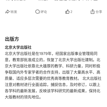
50 年，这是一种什么样的热爱？一辈子都在做敦
三 父女画展
转发
评论
2
分享
煌的守护者，致敬先辈！
四 黎明的前夜
第六章 国宝之光
出版方
一 欢庆解放
北京大学出版社
北京大学出版社是在1979年，经国家出版事业管理局同
二 筹备京展
意，教育部批准成立的，恢复了北京大学出版社建制。北
京大学出版社依靠北大雄厚的教学、科研力量，同时积极
三 接待周总理参观展览
争取国内外专家学者的合作支持，出版了大量高水平、高
四 人民的表彰
质量、适应多层次需要的优秀高等教育教材。 北大出版社
注意对教材进行全面追踪，捕捉信息，及时修订，以跟上
第七章 保护与研究
各学科的最新发展，反映该学科研究的最新成果，保持北
大版教材的领先地位。
一 出访印度和缅甸