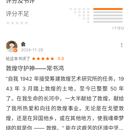
评分及书评
二 大后方的风尘
评分不足
三 破釜沉舟去敦煌
第四章 初寓敦煌
1个评分
一 沿着河西走廊前进
会
2024-11-28
二 致礼莫高窟
给这本书评了
5.0
敦煌守护神——常书鸿
三 战风沙 筑围墙
“自我 1942 年接受筹建敦煌艺术研究所的任务，19
四 乐在苦中
43 年 3 月踏上敦煌的土地，至今已整整 50 年
了。在我生命的长河中，一大半献给了敦煌，献给
第五章 艰难岁月
了我所热爱和向往的敦煌事业。无论是在戈壁敦
一 心血沥沥
煌，还是在异国他乡，或在其他地方，使我魂牵梦
二 苦度难关
绕的就是你 —— 敦煌。” 能在这艰苦的环境中坚持 