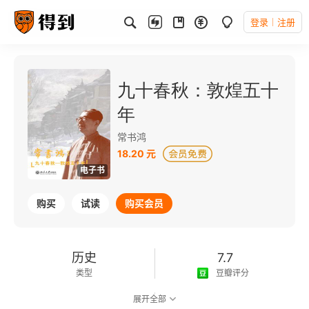
登录
注册
九十春秋：敦煌五十
年
常书鸿
18.20 元
电子书
购买
试读
购买会员
历史
7.7
类型
豆瓣评分
展开全部
可以朗读
137千字