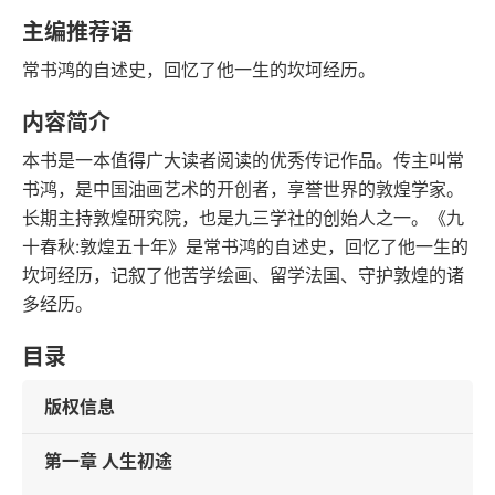
语音朗读
字数
主编推荐语
2011-01-01
常书鸿的自述史，回忆了他一生的坎坷经历。
发行日期
内容简介
本书是一本值得广大读者阅读的优秀传记作品。传主叫常
书鸿，是中国油画艺术的开创者，享誉世界的敦煌学家。
长期主持敦煌研究院，也是九三学社的创始人之一。《九
十春秋:敦煌五十年》是常书鸿的自述史，回忆了他一生的
坎坷经历，记叙了他苦学绘画、留学法国、守护敦煌的诸
多经历。
目录
版权信息
第一章 人生初途