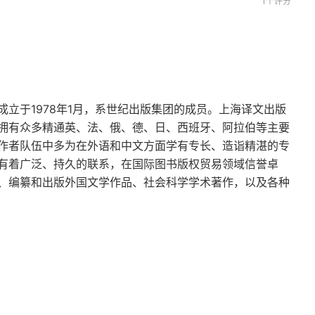
1个评分
立于1978年1月，系世纪出版集团的成员。上海译文出版
拥有众多精通英、法、俄、德、日、西班牙、阿拉伯等主要
作者队伍中多为在外语和中文方面学有专长、造诣精湛的专
有着广泛、持久的联系，在国际图书版权贸易领域信誉卓
、编纂和出版外国文学作品、社会科学学术著作，以及各种