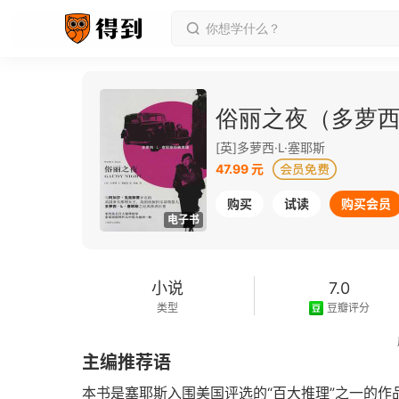
俗丽之夜（多萝西
[英]多萝西·L·塞耶斯
47.99 元
购买
试读
购买会员
电子书
小说
7.0
类型
豆瓣评分
2015-01-01
主编推荐语
发行日期
本书是塞耶斯入围美国评选的“百大推理”之一的