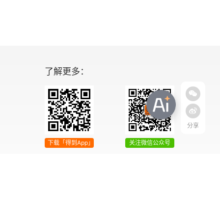
了解更多：
分享
下载「得到App」
关注微信公众号
04号
增值电信业务经营许可证 京ICP证090644号
2042303号