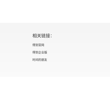
相关链接：
得到官网
得到企业版
时间的朋友
证 新出发京零字第海200073号
广播电视节目制作经营许可证 （京）字第012
信息网络传播视听节目许可证 0110567
隐私政策
知识产权声明
京ICP备05039090号-10
京公网安备 1101050
北京优视米网络科技有限公司
Copyright © 2022 All rights reserved