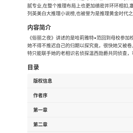
腻专业,在整个推理布局上也更加缜密并环环相扣
列英美白大推理小说榜,也被誉为是推理黄金时代
内容简介
《俗丽之夜》讲述的是哈莉雅特•范回到母校参加
她不得不推迟自己的归期以探究竟，很快她又被卷
特只能联手她的老相识名侦探温西勋爵共同侦查，
目录
版权信息
作者序
第一章
第二章