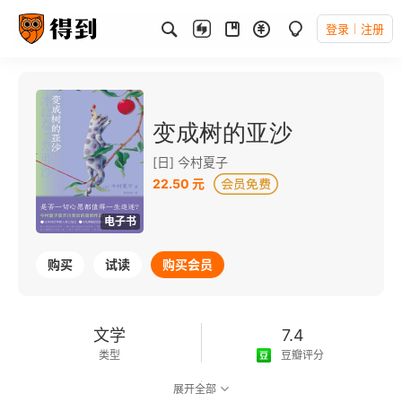
登录
注册
变成树的亚沙
[日] 今村夏子
22.50 元
电子书
购买
试读
购买会员
文学
7.4
类型
豆瓣评分
展开全部
可以朗读
48千字