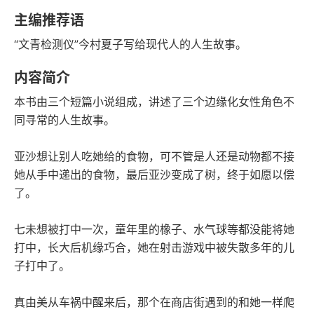
语音朗读
字数
主编推荐语
2023-09-01
“文青检测仪”今村夏子写给现代人的人生故事。
发行日期
内容简介
本书由三个短篇小说组成，讲述了三个边缘化女性角色不
同寻常的人生故事。
亚沙想让别人吃她给的食物，可不管是人还是动物都不接
她从手中递出的食物，最后亚沙变成了树，终于如愿以偿
了。
七未想被打中一次，童年里的橡子、水气球等都没能将她
打中，长大后机缘巧合，她在射击游戏中被失散多年的儿
子打中了。
真由美从车祸中醒来后，那个在商店街遇到的和她一样爬