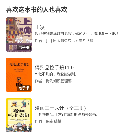
喜欢这本书的人也喜欢
上映
欢迎来到走马灯电影院，你的人生，借我看一下吧？
作者：[日] 阿伏伽德六（アボガド6）
电子书
得到品控手册11.0
AI做不到的，热爱能做到。
作者：得到知识管理部
电子书
漫画三十六计（全三册）
一套根据“三十六计”编绘的漫画科普书。
作者：果麦 编绘
电子书