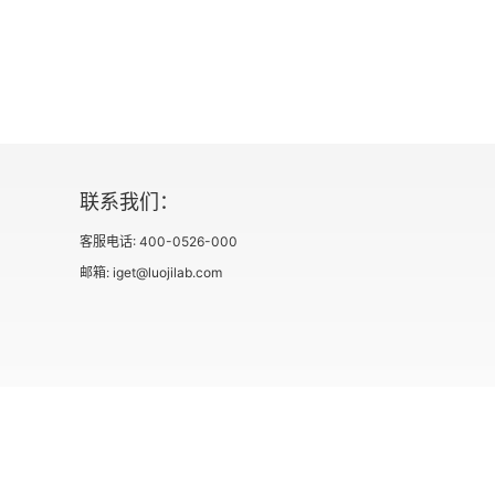
24
25
26
27
联系我们：
28
客服电话: 400-0526-000
2019
邮箱: iget@luojilab.com
29
30
31
社会信用代码 91110108662186561M
出版物经营许可
2020