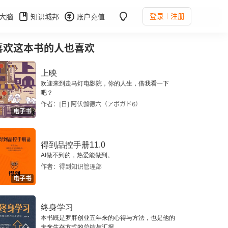
登录
注册
大脑
知识城邦
账户充值
喜欢这本书的人也喜欢
上映
欢迎来到走马灯电影院，你的人生，借我看一下
吧？
作者：[日] 阿伏伽德六（アボガド6）
电子书
得到品控手册11.0
AI做不到的，热爱能做到。
作者：得到知识管理部
电子书
终身学习
本书既是罗胖创业五年来的心得与方法，也是他的
未来生存方式的总结与汇报。