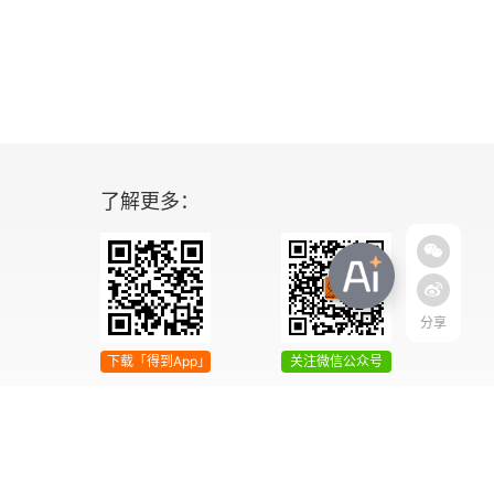
了解更多：
分享
下载「得到App」
关注微信公众号
04号
增值电信业务经营许可证 京ICP证090644号