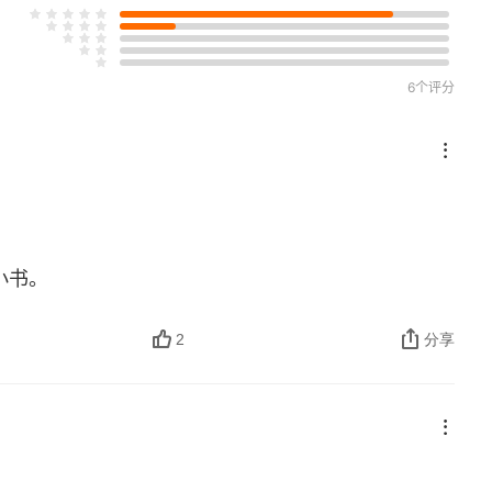
6个评分
小书。
2
分享