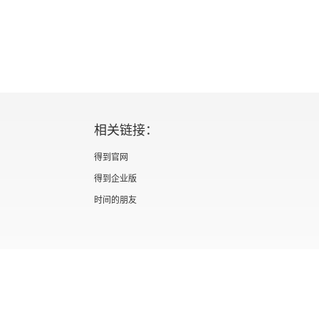
相关链接：
得到官网
得到企业版
时间的朋友
证 新出发京零字第海200073号
广播电视节目制作经营许可证 （京）字第012
信息网络传播视听节目许可证 0110567