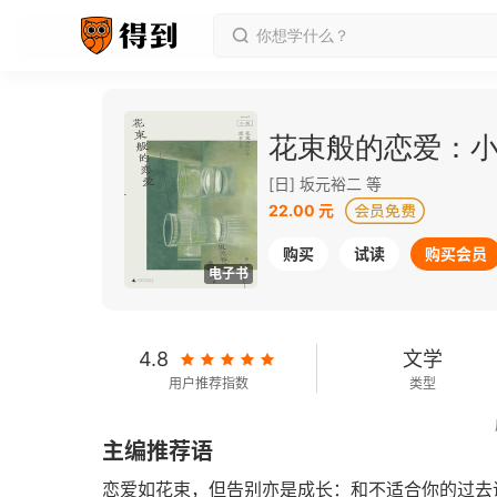
花束般的恋爱：
[日] 坂元裕二 等
22.00 元
购买
试读
购买会员
电子书
4.8
文学
用户推荐指数
类型
2022-12-01
主编推荐语
发行日期
恋爱如花束，但告别亦是成长：和不适合你的过去