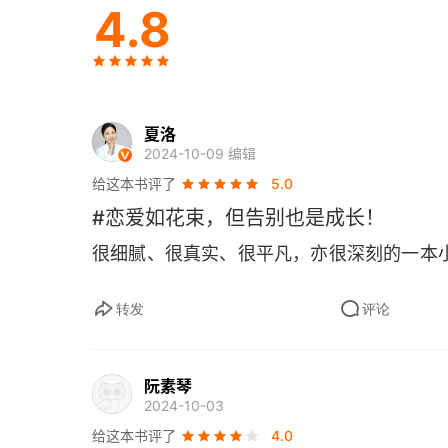
4.8
9
10
11
夏洛
2024-10-09 编辑
12
给这本书评了
5.0
#恋爱如花束，但告别也是成长！
13
很细腻、很真实、很平凡，亦很深刻的一本
14
转发
评论
15
16
阮素琴
2024-10-03
2016
给这本书评了
4.0