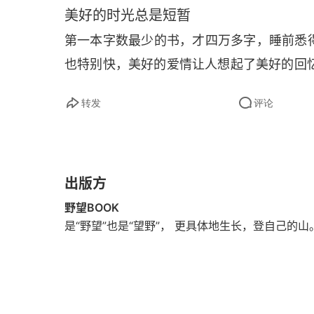
17
美好的时光总是短暂
第一本字数最少的书，才四万多字，睡前悉得
18
也特别快，美好的爱情让人想起了美好的回
2017
转发
评论
19
20
21
出版方
野望BOOK
22
是“野望”也是“望野”， 更具体地生长，登自己的山。 野
23
2018