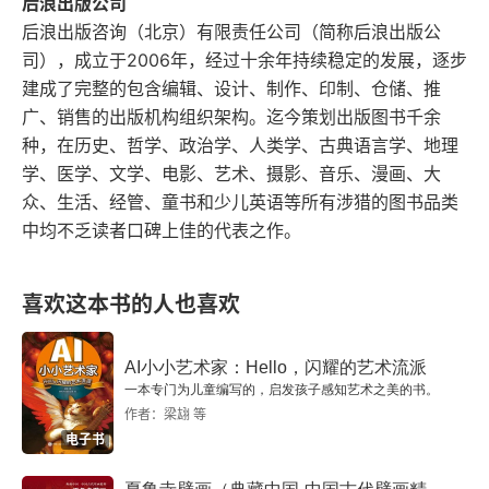
后浪出版公司
后浪出版咨询（北京）有限责任公司（简称后浪出版公
4.5 器乐音乐
司），成立于2006年，经过十余年持续稳定的发展，逐步
4.6 作曲家
建成了完整的包含编辑、设计、制作、印制、仓储、推
广、销售的出版机构组织架构。迄今策划出版图书千余
4.7 史学家、理论家和手稿来源
种，在历史、哲学、政治学、人类学、古典语言学、地理
学、医学、文学、电影、艺术、摄影、音乐、漫画、大
第5章 巴洛克时期（1600-1750）
众、生活、经管、童书和少儿英语等所有涉猎的图书品类
中均不乏读者口碑上佳的代表之作。
5.1 社会文化对音乐的影响
5.2 音乐的功能
喜欢这本书的人也喜欢
5.3 风格与表演实践
AI小小艺术家：Hello，闪耀的艺术流派
一本专门为儿童编写的，启发孩子感知艺术之美的书。
5.4 声乐音乐
作者：梁翃 等
电子书
5.5 器乐音乐