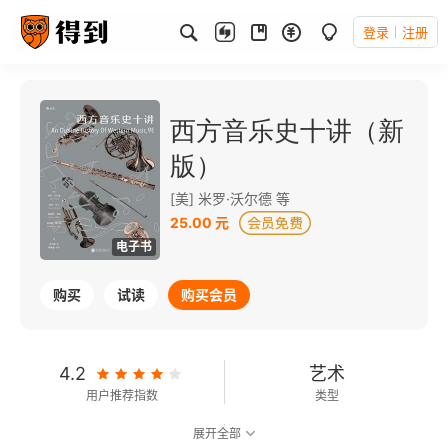
登录
注册
西方音乐史十讲（新
版）
[美] 米罗·沃尔德 等
25.00 元
电子书
购买
试读
购买会员
4.2
艺术
用户推荐指数
类型
展开全部
7.2
可以朗读