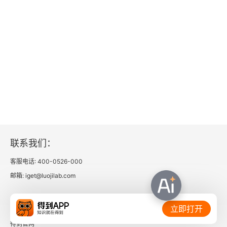
8.1 社会文化对音乐的影响
8.2 音乐的功能
8.3 风格与表演实践
8.4 声乐音乐
8.5 器乐音乐
8.6 作曲家
联系我们：
客服电话: 400-0526-000
8.7 史学家和理论家
邮箱: iget@luojilab.com
第9章 第二次世界大战以来的音乐
相关链接：
立即打开
9.1 社会文化对音乐的影响
得到官网