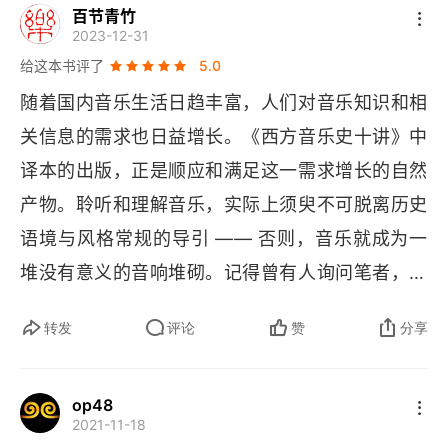
2.2 音乐的功能
百节青竹
2023-12-31
2.3 风格与表演实践
给这本书评了
5.0
随着国内音乐生活日趋丰富，人们对音乐知识和相
2.4 声乐音乐
关信息的需求也日益增长。《西方音乐史十讲》中
2.5 器乐音乐
译本的出版，正是顺应和满足这一需求增长的自然
产物。聆听和理解音乐，实际上须臾不可脱离历史
2.6 作曲家
语境与风格常规的导引 —— 否则，音乐就成为一
2.7 史学家、理论家和手稿来源
堆没有意义的音响堆砌。记得曾有人询问笔者，学
第3章 中世纪晚期：古艺术-新艺术（1100-1400）
习音乐为何一定要学习音乐的历史？我的回答是，
转发
评论
赞
分享
没有历史的音乐根本就不曾存在，因而不懂得音乐
3.1 社会文化对音乐的影响
的历史也就谈不上懂得音乐。无论对于音乐人，还
3.2 音乐的功能
op48
是对于爱乐者，进入音乐的一个不可或缺的途径，
2021-11-18
就是进入音乐史。或者说，通过音乐的历史走进音
3.3 风格与表演实践