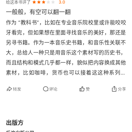
给这本书评了
3.0
乐，那是步入音乐殿堂的正途大道。
一般般，有空可以翻一翻
3.4 声乐音乐
作为 “教科书”，比如在专业音乐院校里或许能咬咬
3.5 器乐音乐
牙看完，但如果想在里面寻找音乐的美好，那还是
3.6 作曲家
另寻书籍。作为一本音乐史书籍，和音乐性关联不
大，总给人一种只是用音乐这个素材写的历史书，
3.7 史学家、理论家和手稿来源
而且结构和模式几乎都一样，貌似把内容换成其他
第4章 文艺复兴时期（1400-1600）
素材，比如咖啡，货币也可以接着这这种系列丛
书。
4.1 社会文化对音乐的影响
转发
评论
赞
分享
4.2 音乐的功能
4.3 风格与表演实践
出版方
4.4 声乐音乐