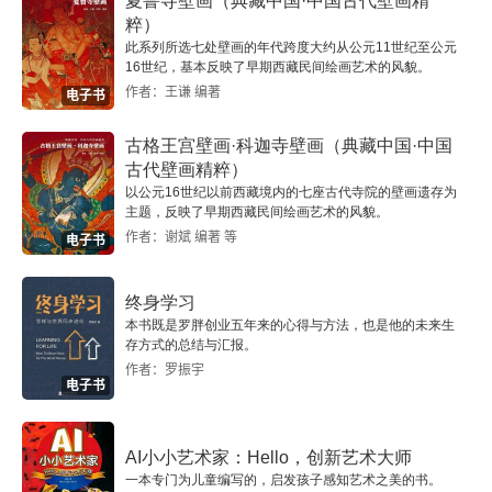
夏鲁寺壁画（典藏中国·中国古代壁画精
5.6 作曲家
粹）
此系列所选七处壁画的年代跨度大约从公元11世纪至公元
5.7 史学家和理论家
16世纪，基本反映了早期西藏民间绘画艺术的风貌。
作者：王谦 编著
电子书
第6章 古典主义时期（1750-1820）
古格王宫壁画·科迦寺壁画（典藏中国·中国
古代壁画精粹）
6.1 社会文化对音乐的影响
以公元16世纪以前西藏境内的七座古代寺院的壁画遗存为
主题，反映了早期西藏民间绘画艺术的风貌。
6.2 音乐的功能
作者：谢斌 编著 等
电子书
6.3 风格与表演实践
终身学习
本书既是罗胖创业五年来的心得与方法，也是他的未来生
6.4 声乐音乐
存方式的总结与汇报。
作者：罗振宇
6.5 器乐音乐
电子书
6.6 作曲家
AI小小艺术家：Hello，创新艺术大师
一本专门为儿童编写的，启发孩子感知艺术之美的书。