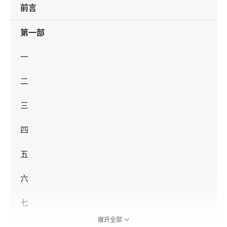
前言
第一部
一
二
三
四
五
六
七
展开全部