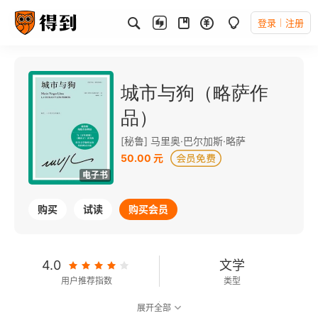
登录
注册
城市与狗（略萨作
品）
[秘鲁] 马里奥·巴尔加斯·略萨
50.00 元
电子书
购买
试读
购买会员
4.0
文学
用户推荐指数
类型
展开全部
8.8
可以朗读