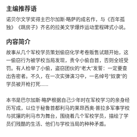
豆瓣评分
语音朗读
主编推荐语
255千字
2021-06-01
诺贝尔文学奖得主巴尔加斯·略萨的成名作，与《百年孤
字数
发行日期
独》《跳房子》齐名的拉美文学爆炸运动里程碑式小说。
内容简介
故事从几个军校学员策划偷窃化学考卷贩售试题开始，这
一偷窃行为被学校当局发现，责令小偷自首，否则全班受
罚。有人检举了小偷，盗窃团伙的“老大”发誓：一定要查
出告密者。不久，在一次实弹演习中，一名绰号“奴隶”的
学员被开枪打死……
本书是巴尔加斯·略萨根据自己少年时在军校学习的亲身经
历写成，以位于秘鲁首都利马的莱昂西奥·普拉多军事学校
与扰攘的利马市为舞台，围绕着几个军校学员，描绘了学
员们残酷的生活、他们与学校当局的种种矛盾。