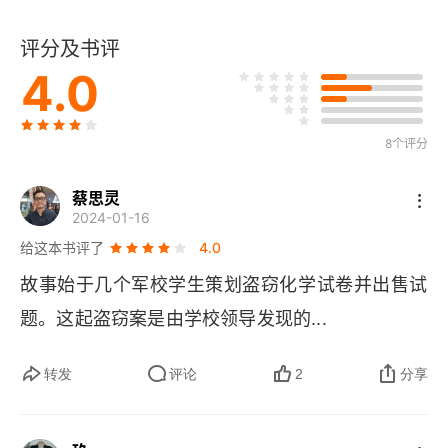
八
评分及书评
第二部
4.0
一
二
8个评分
三
蔡思灵
2024-01-16
四
给这本书评了
4.0
故事始于几个军校学生策划盗窃化学试卷并出售试
五
题。这起盗窃案是由学校领导发现的...
六
转发
评论
2
分享
七
八