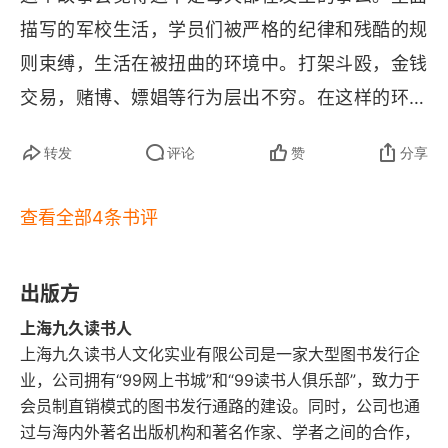
描写的军校生活，学员们被严格的纪律和残酷的规
则束缚，生活在被扭曲的环境中。打架斗殴，金钱
交易，赌博、嫖娼等行为层出不穷。在这样的环境
中长期生活，摧毁了学员们的身心健康，让他们对
转发
评论
赞
分享
未来充满迷茫和恐惧，但是这些无法阻止他们对于
友情爱情和自由的渴望与追求。现在经济下行，很
查看全部4条书评
多人觉得自己被困住了，我想这就是在封闭系统中
的悲哀吧，什么都没法做的无力感。想去抗争是很
出版方
困难的，大家都按照默认的规则行事，其实现在的
上海九久读书人
生活环境也是如此，改变不了环境，只能改变自
上海九久读书人文化实业有限公司是一家大型图书发行企
己。虽然作品中男主人公一直按照自己的准则行
业，公司拥有“99网上书城”和“99读书人俱乐部”，致力于
事，可是人是环境的产物，很难不被环境影响。
会员制直销模式的图书发行通路的建设。同时，公司也通
过与海内外著名出版机构和著名作家、学者之间的合作，