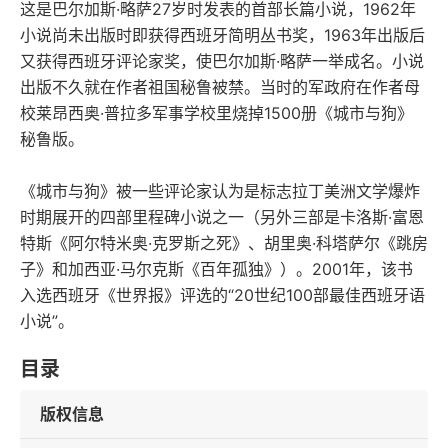
这是巴尔加斯·略萨27岁时发表的首部长篇小说，1962年
小说尚未出版时即获得西班牙简明丛书奖，1963年出版后
又获得西班牙评论家奖，使巴尔加斯·略萨一举成名。小说
出版不久就在作者祖国秘鲁被禁。当时的军政府在作者母
校莱昂西奥·普拉多军事学校里烧掉1500册《城市与狗》
秘鲁版。
《城市与狗》被一些评论家认为是标志拉丁美洲文学爆炸
时期展开的四部里程碑小说之一（另外三部是卡洛斯·富恩
特斯《阿尔特米奥·克罗斯之死》、胡里奥·科塔萨尔《跳房
子》和加西亚·马尔克斯《百年孤独》）。2001年，该书
入选西班牙《世界报》评选的“20世纪100部最佳西班牙语
小说”。
目录
版权信息