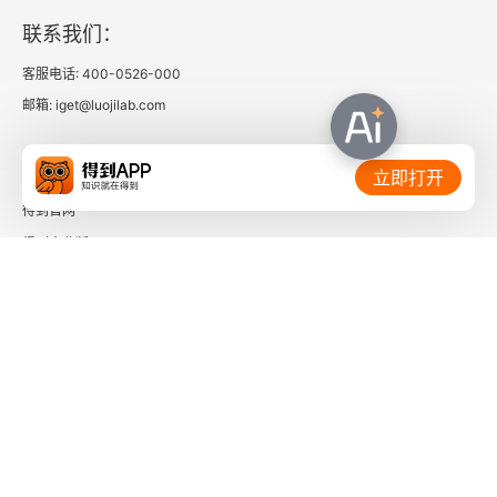
联系我们：
日本法隆寺
客服电话: 400-0526-000
记我在湛江的第一位老师冯凌云先生
邮箱: iget@luojilab.com
谈谈我参加中国民主同盟的一点感受
相关链接：
立即打开
师生两馆员
得到官网
得到企业版
乡景乡贤
时间的朋友
“金不换”
了解更多：
两登大善塔
姚长子和“绝倭涂”
新发现的秋瑾书信