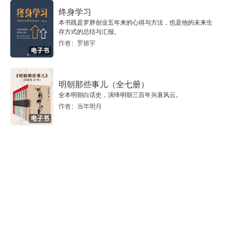
抗战后期发行于广州湾的《公民日报》
终身学习
本书既是罗胖创业五年来的心得与方法，也是他的未来生
记惠州、东莞书画之旅
存方式的总结与汇报。
作者：罗振宇
电子书
追忆35年前访陈洪绶故里
访新日记
明朝那些事儿（全七册）
全本明朝白话史，演绎明朝三百年兴衰风云。
阿里山的树木在哭泣
作者：当年明月
电子书
张杰先生乡谊情厚
我和绍兴老酒广东米酒的渊源
唯有文章千古扬
忆丁旦
一副楹联显友情