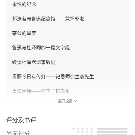
永恒的纪念
郭沫若与鲁迅纪念馆——兼怀郭老
茅公的墨宝
鲁迅与杜泽卿的一段文字缘
续谈杜泽老遗事数则
青藤今日有传灯——记恩师徐生翁先生
墨海因缘——忆丰子恺先生
展开全部
亲近沙孟海先生三十年
评分及书评
与方介堪大师的殊胜因缘
尚无评分
镜湖书画社最后一位社员车公初