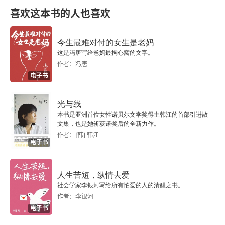
喜欢这本书的人也喜欢
谒王羲之墓
书艺·友谊
今生最难对付的女生是老妈
这是冯唐写给爸妈最掏心窝的文字。
遗范足式、遗愿当酬——悼念朱仲华先生
作者：冯唐
电子书
兰亭和中日兰亭书艺交流
光与线
忆樊鹏
本书是亚洲首位女性诺贝尔文学奖得主韩江的首部引进散
文集，也是她斩获诺奖后的全新力作。
记刘耀林先生二三事
作者：[韩] 韩江
电子书
越州翰墨香南国——山阴书画展览在深圳
人生苦短，纵情去爱
珠联璧合——记诸乐三、谭建丞两老为我治印
社会学家李银河写给所有怕爱的人的清醒之书。
作者：李银河
忆西宫行
电子书