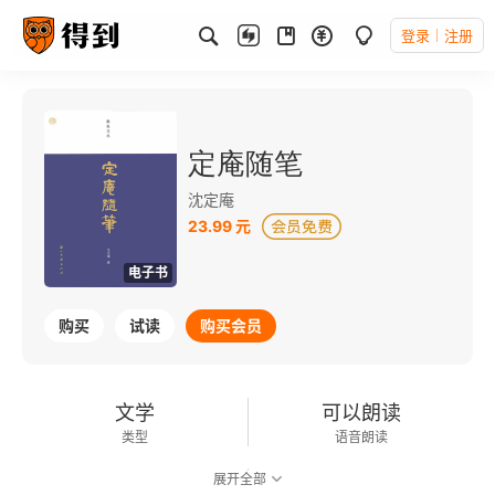
登录
注册
定庵随笔
沈定庵
23.99 元
电子书
购买
试读
购买会员
文学
可以朗读
类型
语音朗读
展开全部
141千字
2020-07-01