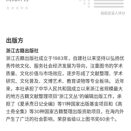
话说梅湖草堂和梅柳草堂
目前还没人评分
红茶先生在绍兴
出版方
缅怀著名学者、教育家、篆刻学家徐无闻先生
浙江古籍出版社
与莽园画师的一段翰墨因缘
浙江古籍出版社成立于1983年，自建社以来坚持以弘扬优
秀传统文化、服务社会经济发展为导向，注重图书的学术
沙老会标，历久弥新
质量、文化价值与市场效应，逐步形成了文献整理、学术
研究、文化普及、文博艺术、教育读物等专业板块。 近年
追昔抚今
来，本社承担了中华人民共和国成立以来浙江省规模最大
的地方古籍文献整理项目“浙江文丛”的编辑出版工作，承
岭南往事忆
担了《夏承焘日记全编》等11种国家出版基金项目和《高
士奇全集》等30种国家古籍整理出版资助项目，在海内外
我的日本书友——筱原先生
产生了广泛的社会影响，荣获省级以上图书奖60余个。
我和隶书