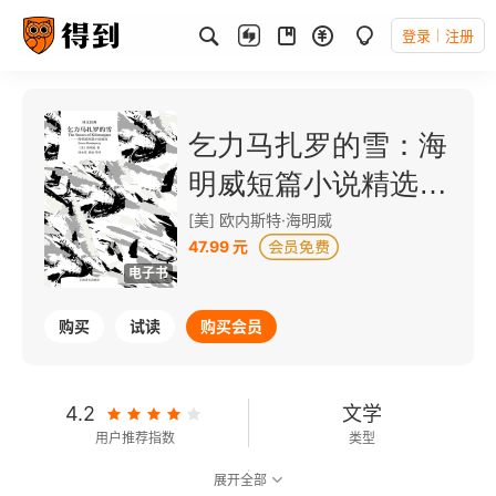
登录
注册
乞力马扎罗的雪：海
明威短篇小说精选
（译文经典）
[美] 欧内斯特·海明威
47.99 元
电子书
购买
试读
购买会员
4.2
文学
用户推荐指数
类型
展开全部
7.9
可以朗读