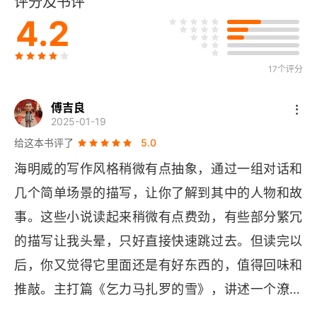
评分及书评
你们决不会这样
4.2
17个评分
傅吉良
2025-01-19
给这本书评了
5.0
海明威的写作风格稍微有点抽象，通过一组对话和
几个简单场景的描写，让你了解到其中的人物和故
事。这些小说读起来稍微有点费劲，有些部分繁冗
的描写让我头晕，只好直接快速跳过去。但读完以
后，你又觉得它里面还是有好东西的，值得回味和
推敲。主打篇《乞力马扎罗的雪》，讲述一个潦倒
放纵的作家和他富裕能干的妻子，在非洲平原上度