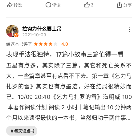
转发
评论
3
分享
假，男人因为腿部受伤感染而病重。男人在生命的
最后一天里，回忆了自己的一生，最后痛苦无奈的
拉钩为什么要上吊
死去。《麦康伯短促的幸福生活》我认为是情节最
2021-10-09
精彩的一篇。男主角从狩猎狮子的恐惧懦弱，到狩
给这本书评了
4.0
猎野牛时的勇敢无畏，这样的变化，是否真的影响
表现手法很独特，17篇小故事三篇值得一看
到了他妻子的安全感呢。最后女人开的那一枪，到
五星有点多，其实除了三篇，其它和死亡关系不
底是想打野牛救自己的丈夫，还是想趁机谋杀自己
大，一些篇章甚至有点看不下去。第一章《乞力马
的丈夫。没有人知道。
扎罗的雪》其实也有点墨迹，好在结局很精妙而
已。10/09 20:40《乞力马扎罗的雪》海明威 100
 本著作阅读计划 阅读 2 小时｜笔记输出 10 分钟两
个月以来读得最快的一本书，当然归功于两件事：
1、统计了烂尾的书；2、用了下载很久却没使用的
# 每天读点书