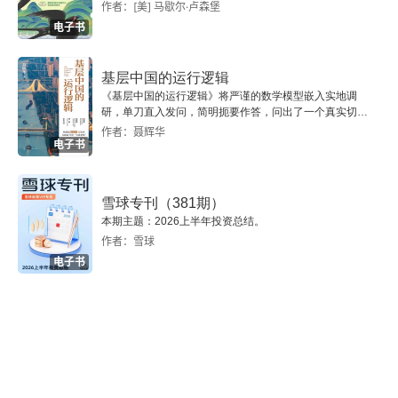
作者：[美] 马歇尔·卢森堡
电子书
基层中国的运行逻辑
《基层中国的运行逻辑》将严谨的数学模型嵌入实地调
研，单刀直入发问，简明扼要作答，问出了一个真实切近
的基层中国。
作者：聂辉华
电子书
雪球专刊（381期）
本期主题：2026上半年投资总结。
作者：雪球
电子书