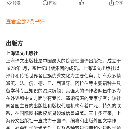
转发
评论
1
分享
被他拥有的，就让他赋予了灵魂，在他死后，带着
个人，结果都没猜对。《乞力马扎罗的雪》其实是
这种灵魂，单独活在世上。”// 短篇小说精选，个人
 17 个小故事中的一个，也是写得最巧妙的一篇，
查看全部7条书评
[
推荐如下篇目（不分排名）：- 
 ] 弗朗西斯・麦康
我拖得最久的一篇，因为知道男主角要死了，却老
[
[
伯短促的幸福生活 - 
 ] 世界之都 - 
 ] 乞力马扎罗
也不死，还废话奇多，我有点忍不了。这一篇章的
出版方
[
[
的雪 - 
 ] 没有被斗败的人 - 
 ] 杀手推荐理由：主
表现手法也很奇妙，一段人物对白，一段小字的男
上海译文出版社
旨明确、内容充实且内涵丰富、情节跌宕起伏，引
主脑中的回忆和想法。最后我结局我没猜到，所以
上海译文出版社是中国最大的综合性翻译出版社，成立于
人入胜。最重要的是，上述篇目最能体现海明威的
给它一个五星好评 —— 我以为他被飞机救走了，
1978年1月，系世纪出版集团的成员。上海译文出版社以
写作风格与写作意图。很适合初次阅读但不知从何
译介和传播世界各民族优秀文化为主要任务，拥有众多精
实际上他死了，死得漂亮！其余最深刻的有两篇
通英、法、俄、德、日、西班牙、阿拉伯等主要语种并具
看起的读者。
《一番关于亡者的博物学讨论》和《一个非洲的故
备学科专业知识的资深编辑；其强大的译作者队伍中多为
事》，前者有大量战时死亡的描写，让岁月静好啃
在外语和中文方面学有专长、造诣精湛的专家学者；该社
同各国主要的出版社和版权代理机构有着广泛、持久的联
着玉米读书的我脊背发凉；后一篇是三个猎手为了
系，在国际图书版权贸易领域信誉卓著。三十多年来，上
象牙而追杀一头成年老象的故事，一位猎手尼克还
海译文出版社一直致力于翻译、编纂和出版外国文学作
是个孩子。孩子中途对大象产生了怜悯和愧疚之
品、社会科学学术著作，以及各种双语词典和外语教学参