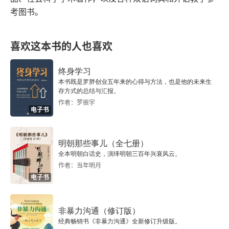
考图书。
心，并由此记恨他的父亲。文中在不同篇章多次提
到尼克和他的医生父亲，有点像尼克和他的朋友家
喜欢这本书的人也喜欢
人们。但是故事背景又不太一样，看得云里雾里，
晚点再搜搜看其它点评，不知道这 17 个故事之间
终身学习
有没有什么人物和情节关联。《乞力马扎罗的雪》
本书既是罗胖创业五年来的心得与方法，也是他的未来生
存方式的总结与汇报。
读完了，通篇的阅读历程真有点像金克木在《书读
作者：罗振宇
电子书
完了》里讲的 “福尔摩斯读书法”。
明朝那些事儿（全七册）
全本明朝白话史，演绎明朝三百年兴衰风云。
作者：当年明月
电子书
非暴力沟通（修订版）
经典畅销书《非暴力沟通》全新修订升级版。