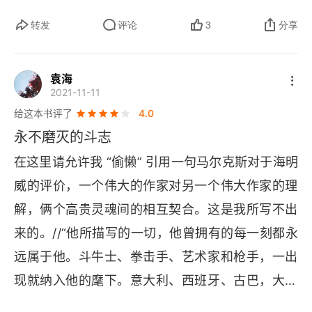
 “阅读记录 
APP
”。当想整理摘记的时候，翻腾得电
脑屏幕上都是书页中的灰。本来想在 
APP 
中录
转发
评论
3
分享
入，放弃了，因为划线的部分太多了。稍后还是在
电子阅读器上划线，倒入印象笔记。书评还是在印
袁海
2021-11-11
象笔记里写好，再复制到 
APP 
中，其实也有点没
给这本书评了
4.0
必要，不过不给未来的自己在 
app 
中写点啥也没意
永不磨灭的斗志
思，毕竟某一天也许会翻到这本书的，更何况它是
在这里请允许我 “偷懒” 引用一句马尔克斯对于海明
一本关乎生死、环境描写优异的小册子。海明威很
威的评价，一个伟大的作家对另一个伟大作家的理
熟悉了，不知道别的人对名家名作是怎么对待的，
解，俩个高贵灵魂间的相互契合。这是我所写不出
我通常只是听说，就没有然后了，好比我对待中国
来的。//“他所描写的一切，他曾拥有的每一刻都永
的四大名著那般。《老人与海》还没读过，先读了
远属于他。斗牛士、拳击手、艺术家和枪手，一出
这本，还是一种追逐潮流的心理。和往常一样，看
现就纳入他的麾下。意大利、西班牙、古巴，大半
了书封和前言后记，大概了解了作者的意图，开始
个地球的地方，只要提过，就给他侵占了。但凡曾
误以为 11 个小故事都是有关生死的，或者总要死