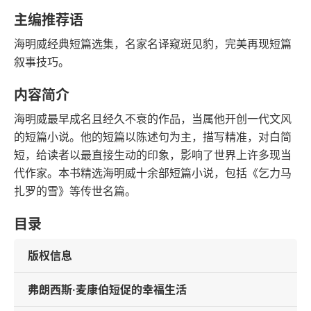
豆瓣评分
语音朗读
主编推荐语
100千字
2020-07-01
海明威经典短篇选集，名家名译窥斑见豹，完美再现短篇
字数
发行日期
叙事技巧。
内容简介
海明威最早成名且经久不衰的作品，当属他开创一代文风
的短篇小说。他的短篇以陈述句为主，描写精准，对白简
短，给读者以最直接生动的印象，影响了世界上许多现当
代作家。本书精选海明威十余部短篇小说，包括《乞力马
扎罗的雪》等传世名篇。
目录
版权信息
弗朗西斯·麦康伯短促的幸福生活