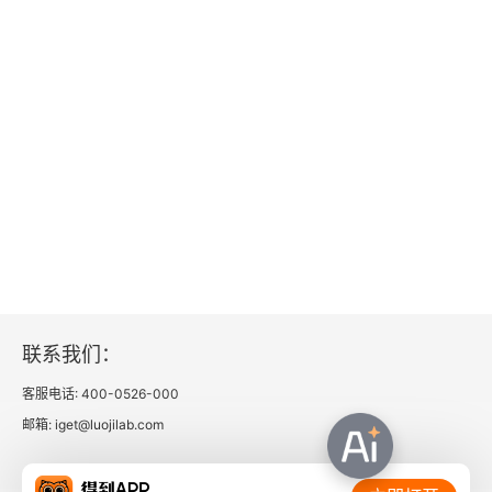
南歌子（凤髻金泥带）
渔家傲（花底忽闻敲两桨）
柳永
雨霖铃（寒蝉凄切）
蝶恋花（佇倚危楼风细细）
定风波（自春来）
联系我们：
望海潮（东南形胜）
客服电话: 400-0526-000
夜半乐（冻云黯淡天气）
邮箱: iget@luojilab.com
八声甘州（对潇潇暮雨洒江天）
相关链接：