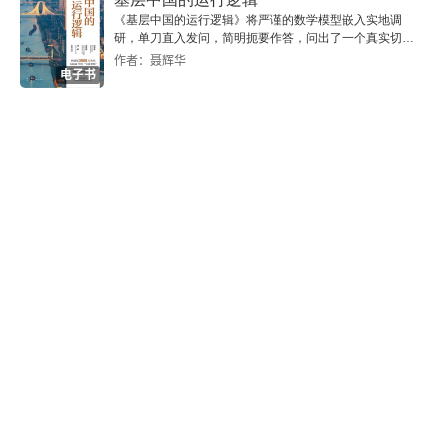
张昪
《基层中国的运行逻辑》将严谨的数学模型嵌入实地调
研，单刀直入发问，简明扼要作答，问出了一个真实切近
离亭燕（一带江山如画）
的基层中国。
作者：聂辉华
电子书
宋祁
玉楼春（东城渐觉风光好）
欧阳脩
采桑子（群芳过后西湖好）
诉衷情（清晨帘幕卷轻霜）
生查子（去年元夜时）
阮郎归（南园春半踏青时）
蝶恋花（庭院深深深几许）