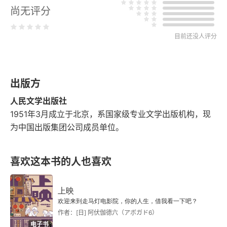
尚无评分
寇准
目前还没人评分
江南春（波渺渺）
林逋
出版方
长相思（吴山青）
人民文学出版社
范仲淹
1951年3月成立于北京，系国家级专业文学出版机构，现
为中国出版集团公司成员单位。
苏幕遮（碧云天）
喜欢这本书的人也喜欢
渔家傲（塞下秋来风景异）
御街行（纷纷坠叶飘香砌）
上映
欢迎来到走马灯电影院，你的人生，借我看一下吧？
晏殊
作者：[日] 阿伏伽德六（アボガド6）
电子书