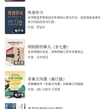
浣溪沙（一曲新词酒一杯）
终身学习
踏莎行（小径红稀）
本书既是罗胖创业五年来的心得与方法，也是他的未来生
存方式的总结与汇报。
蝶恋花（槛菊愁烟兰泣露）
作者：罗振宇
电子书
破阵子（燕子来时新社）
明朝那些事儿（全七册）
山亭柳（家住西秦）
全本明朝白话史，演绎明朝三百年兴衰风云。
作者：当年明月
张先
电子书
青门引（乍暖还轻冷）
非暴力沟通（修订版）
经典畅销书《非暴力沟通》全新修订升级版。
天仙子（《水调》数声持酒听）
作者：[美] 马歇尔·卢森堡
电子书
木兰花（龙头舴艋吴儿竞）
基层中国的运行逻辑