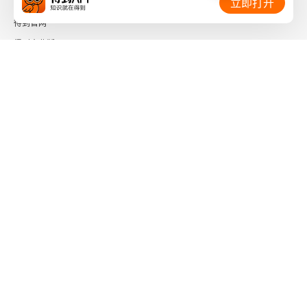
立即打开
倾杯（鹜落霜洲）
得到官网
得到企业版
晏几道
时间的朋友
临江仙（梦后楼台高锁）
了解更多：
鹧鸪天（彩袖殷勤捧玉钟）
采桑子（西楼月下当时见）
阮郎归（天边金掌露成霜）
下载「得到App」
关注微信公众号
王安石
桂枝香（登临送目）
社会信用代码 91110108662186561M
出版物经营许可证 新出发京零字第海200073号
苏轼
广播电视节目制作经营许可证 （京）字第01204号
增值电信业务经营许可证 京ICP证090644号