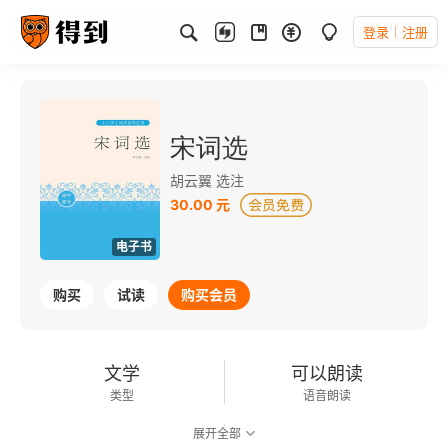
登录
注册
宋词选
胡云翼 选注
30.00 元
电子书
购买
试读
购买会员
文学
可以朗读
类型
语音朗读
展开全部
98千字
2024-07-01