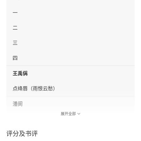
一
二
三
四
王禹偁
点绛唇（雨恨云愁）
潘阆
展开全部
酒泉子（长忆西湖）
评分及书评
前调（长忆观潮）