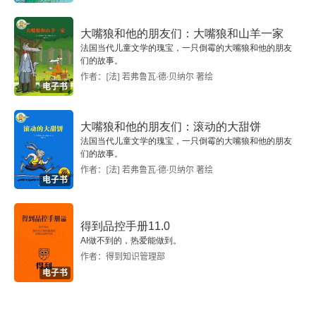
股权风波
大嘴狼和他的朋友们：大嘴狼和山羊一家
参加竞选
法国当代儿童文学的瑰宝，一只倒霉的大嘴狼和他的朋友
们的故事。
自由的声音
作者：[法] 若弗鲁瓦·德·贝纳尔 著绘
电子书
在竞争中前进
大嘴狼和他的朋友们：滚动的大甜饼
战后的萧条时期
法国当代儿童文学的瑰宝，一只倒霉的大嘴狼和他的朋友
们的故事。
作者：[法] 若弗鲁瓦·德·贝纳尔 著绘
扩建新工厂
电子书
新的尝试
得到品控手册11.0
福利事业
AI做不到的，热爱能做到。
作者：得到知识管理部
电子书
告别T型车
新车大战