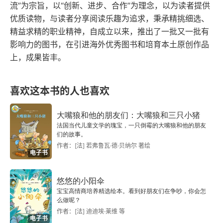
流”为宗旨，以“创新、进步、合作”为理念，以为读者提供
更上一层楼
优质读物，与读者分享阅读乐趣为追求，秉承精挑细选、
精益求精的职业精神，自成立以来，推出了一批又一批有
效率第一
影响力的图书，在引进海外优秀图书和培育本土原创作品
上，成果皆丰。
T型车时代
改革工薪
喜欢这本书的人也喜欢
造福社会
大嘴狼和他的朋友们：大嘴狼和三只小猪
法国当代儿童文学的瑰宝，一只倒霉的大嘴狼和他的朋友
反战的立场
们的故事。
作者：[法] 若弗鲁瓦·德·贝纳尔 著绘
电子书
宣传和平
“福特先生”耕耘机
悠悠的小阳伞
宝宝高情商培养精选绘本。看到好朋友们在争吵，你会怎
么做呢？
军需工厂
作者：[法] 迪迪埃·莱维 等
电子书