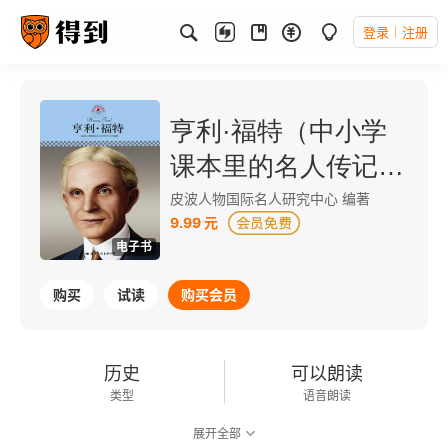
登录
注册
亨利·福特（中小学
课本里的名人传记丛
书）
皮波人物国际名人研究中心 编著
9.99 元
电子书
购买
试读
购买会员
历史
可以朗读
类型
语音朗读
展开全部
84千字
2013-01-01