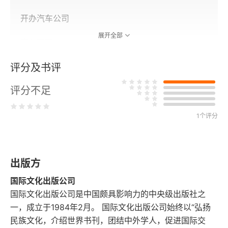
开办汽车公司
展开全部
赛车冠军
评分及书评
志同道合的伙伴
评分不足
步入正轨
专利诉讼案
1个评分
成立零件公司
出版方
亲切的董事长
国际文化出版公司
汽车王国的成长
国际文化出版公司是中国颇具影响力的中央级出版社之
一，成立于1984年2月。 国际文化出版公司始终以“弘扬
分公司遍地开花
民族文化，介绍世界书刊，团结中外学人，促进国际交